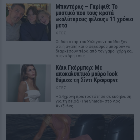
Μπαντέρας – Γκρίφιθ: Το
μυστικό που τους κρατά
«καλύτερους φίλους» 11 χρόνια
μετά
ΧΤΕΣ
Οι δύο σταρ του Χόλιγουντ απέδειξαν
ότι η αγάπη και ο σεβασμός μπορούν να
διαρκέσουν πέρα από τον γάμο, χάρη και
στην κόρη τους.
Κάια Γκέρμπερ: Με
αποκαλυπτικό μαύρο look
θύμισε τη Σίντι Κρόφορντ
ΧΤΕΣ
Η 24χρονη πρωτοστάτησε σε εκδήλωση
για τη σειρά «The Shards» στο Λος
Αντζελες