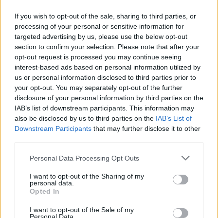
έγραψα το """"My Number
One""""»
If you wish to opt-out of the sale, sharing to third parties, or
processing of your personal or sensitive information for
ΧΤΕΣ
targeted advertising by us, please use the below opt-out
Ο συνθέτης μίλησε ανοιχτά για την
section to confirm your selection. Please note that after your
αχαριστία που βιώνει στον χώρο της
μουσικής, 22 χρόνια μετά τη νίκη της
opt-out request is processed you may continue seeing
Ελλάδας στη Eurovision.
interest-based ads based on personal information utilized by
us or personal information disclosed to third parties prior to
Νεαρός στο λιμάνι του Πειραιά:
your opt-out. You may separately opt-out of the further
«Πάω διακοπές έναν μήνα» ‑ Η
disclosure of your personal information by third parties on the
απίθανη ατάκα στην κάμερα του
IAB’s list of downstream participants. This information may
MEGA
also be disclosed by us to third parties on the
IAB’s List of
ΧΤΕΣ
Downstream Participants
that may further disclose it to other
Η κάμερα της εκπομπής «Κοινωνία Ώρα
third parties.
MEGA» κατέγραψε τη διασκεδαστική
στιγμή από το λιμάνι του Πειραιά, την
Personal Data Processing Opt Outs
Παρασκευή 7 Αυγούστου.
I want to opt-out of the Sharing of my
personal data.
Opted In
I want to opt-out of the Sale of my
Personal Data.