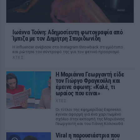
Ιωάννα Τούνη: Αδημοσίευτη φωτογραφία από
Ίμπιζα με τον Δημήτρη Σπυριδωνίδη
Η influencer ανέβασε στο Instagram throwback στιγμιότυπο
και ρώτησε τον σύντροφό της για τον φετινό προορισμό
ΧΤΕΣ
Η Μαριάννα Γεωργαντή είδε
τον Γιώργο Φραγκούλη και
έμεινε άφωνη: «Καλέ, τι
ωραίος που είναι»
ΧΤΕΣ
Οι τίτλοι της εφημερίδας Espresso
έγιναν αφορμή για ένα χαριτωμένο
σχόλιο στην εκπομπή της Μαριάννας
Γεωργαντή και του Γιάννη Κολοκυθά
Viral η παρουσιάστρια που