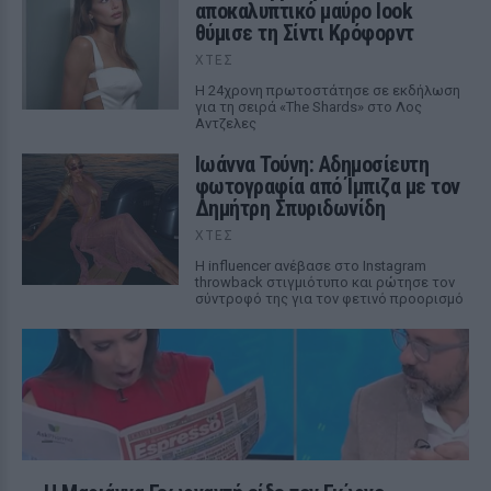
αποκαλυπτικό μαύρο look
θύμισε τη Σίντι Κρόφορντ
ΧΤΕΣ
Η 24χρονη πρωτοστάτησε σε εκδήλωση
για τη σειρά «The Shards» στο Λος
Αντζελες
Ιωάννα Τούνη: Αδημοσίευτη
φωτογραφία από Ίμπιζα με τον
Δημήτρη Σπυριδωνίδη
ΧΤΕΣ
Η influencer ανέβασε στο Instagram
throwback στιγμιότυπο και ρώτησε τον
σύντροφό της για τον φετινό προορισμό