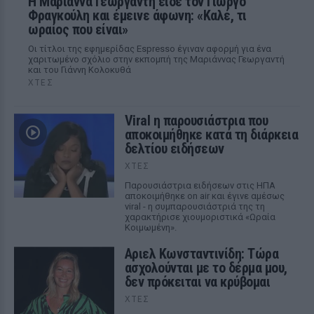
Η Μαριάννα Γεωργαντή είδε τον Γιώργο
Φραγκούλη και έμεινε άφωνη: «Καλέ, τι
ωραίος που είναι»
Οι τίτλοι της εφημερίδας Espresso έγιναν αφορμή για ένα
χαριτωμένο σχόλιο στην εκπομπή της Μαριάννας Γεωργαντή
και του Γιάννη Κολοκυθά
ΧΤΕΣ
Viral η παρουσιάστρια που
αποκοιμήθηκε κατά τη διάρκεια
δελτίου ειδήσεων
ΧΤΕΣ
Παρουσιάστρια ειδήσεων στις ΗΠΑ
αποκοιμήθηκε on air και έγινε αμέσως
viral - η συμπαρουσιάστριά της τη
χαρακτήρισε χιουμοριστικά «Ωραία
Κοιμωμένη».
Αριελ Κωνσταντινίδη: Τώρα
ασχολούνται με το δέρμα μου,
δεν πρόκειται να κρύβομαι
ΧΤΕΣ