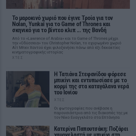
Το μαροκινό χωριό που έγινε Τροία για τον
Nolan, Yunkai για το Game of Thrones και
σκηνικό για το βίντεο κλιπ ... της Βανδή
Από το «Lawrence of Arabia» και το Game of Thrones μέχρι
την «Οδύσσεια» του Christopher Nolan, το οχυρωμένο χωριό
Αΐτ Μπεν Χαντού έχει φιλοξενήσει πάνω από έξι δεκαετίες
κινηματογραφικής ιστορίας
ΧΤΕΣ
Η Τατιάνα Στεφανίδου φόρεσε
μπικίνι και εντυπωσίασε με το
κορμί της στα καταγάλανα νερά
του Ιονίου
ΧΤΕΣ
Οι φωτογραφίες που ανέβασε η
παρουσιάστρια από τις διακοπές της με
τον Νίκο Ευαγγελάτο στα Επτάνησα
Κατερίνα Παπουτσάκη: Ποζάρει
χαμογελαστή με μπικίνι στη