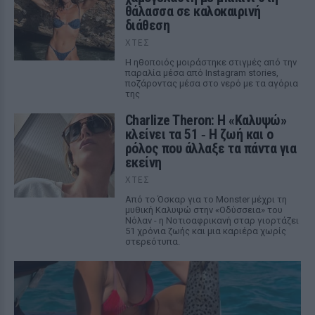
θάλασσα σε καλοκαιρινή
διάθεση
ΧΤΕΣ
Η ηθοποιός μοιράστηκε στιγμές από την
παραλία μέσα από Instagram stories,
ποζάροντας μέσα στο νερό με τα αγόρια
της
Charlize Theron: Η «Καλυψώ»
κλείνει τα 51 ‑ H ζωή και ο
ρόλος που άλλαξε τα πάντα για
εκείνη
ΧΤΕΣ
Από το Όσκαρ για το Monster μέχρι τη
μυθική Καλυψώ στην «Οδύσσεια» του
Νόλαν - η Νοτιοαφρικανή σταρ γιορτάζει
51 χρόνια ζωής και μια καριέρα χωρίς
στερεότυπα.