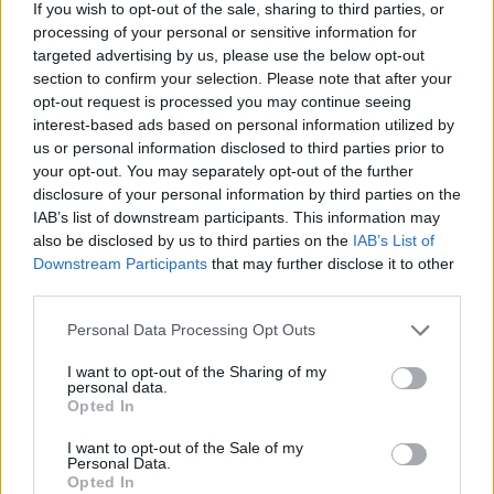
If you wish to opt-out of the sale, sharing to third parties, or
processing of your personal or sensitive information for
targeted advertising by us, please use the below opt-out
section to confirm your selection. Please note that after your
opt-out request is processed you may continue seeing
interest-based ads based on personal information utilized by
us or personal information disclosed to third parties prior to
ΔΕΙΤΕ ΕΠΙΣΗΣ
your opt-out. You may separately opt-out of the further
disclosure of your personal information by third parties on the
ΣΤΗΝ ΙΔΙΑ ΚΑΤΗΓΟΡΙΑ
IAB’s list of downstream participants. This information may
also be disclosed by us to third parties on the
IAB’s List of
Χρήστος Δάντης: «Συνάδελφοι
Downstream Participants
that may further disclose it to other
προσπαθούν να ξεχάσουν ότι
third parties.
έγραψα το """"My Number
One""""»
Personal Data Processing Opt Outs
ΧΤΕΣ
I want to opt-out of the Sharing of my
personal data.
Ο συνθέτης μίλησε ανοιχτά για την
Opted In
αχαριστία που βιώνει στον χώρο της
μουσικής, 22 χρόνια μετά τη νίκη της
Ελλάδας στη Eurovision.
I want to opt-out of the Sale of my
Personal Data.
Νεαρός στο λιμάνι του Πειραιά:
Opted In