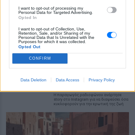
«Πάω διακοπές έναν μήνα» ‑ Η
απίθανη ατάκα στην κάμερα του
I want to opt-out of processing my
Personal Data for Targeted Advertising.
MEGA
Opted In
ΧΤΕΣ
I want to opt-out of Collection, Use,
Η κάμερα της εκπομπής «Κοινωνία Ώρα
Retention, Sale, and/or Sharing of my
MEGA» κατέγραψε τη διασκεδαστική
Personal Data that Is Unrelated with the
στιγμή από το λιμάνι του Πειραιά, την
Purposes for which it was collected.
Παρασκευή 7 Αυγούστου.
Opted Out
Η Ελένη Βουλγαράκη ξεσπά για
CONFIRM
τις φήμες χωρισμού με τον
Ιωαννίδη: «Διασταυρώστε
καμία πληροφορία πριν
εκτοξεύσετε τη βλακεία σας»
Data Deletion
Data Access
Privacy Policy
ΧΤΕΣ
Η παραγωγός ραδιοφώνου ανάρτησε
story στο Instagram για να διαψεύσει όσα
κυκλοφορούν για την ερωτική της ζωή