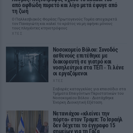
από αφθώδη πυρετό και λίγο μετά έφυγε από
τη ζωή
Ο Παλλεσβιακός Φορέας Πρωτογενούς Τομέα αποχαιρετά
τον Παναγιώτη και καλεί το κράτος να μη αφήνει μόνους
τους πληγέντες κτηνοτρόφους
ΧΤΕΣ
Νοσοκομείο Βόλου: Συνοδός
ασθενούς επιτέθηκε με
διακορευτή σε γιατρό και
νοσηλεύτρια στα ΤΕΠ ‑ Τι λένε
οι εργαζόμενοι
ΧΤΕΣ
Σοβαρές καταγγελίες για επεισόδιο στα
Τμήματα Επειγόντων Περιστατικών του
Νοσοκομείου Βόλου - Διατάχθηκε
Ένορκη Διοικητική Εξέταση.
Νετανιάχου «κλείνει την
πόρτα» στον Τραμπ: Το Ισραήλ
δεν δέχεται το έγγραφο 15
σημείων για τη Γάζα