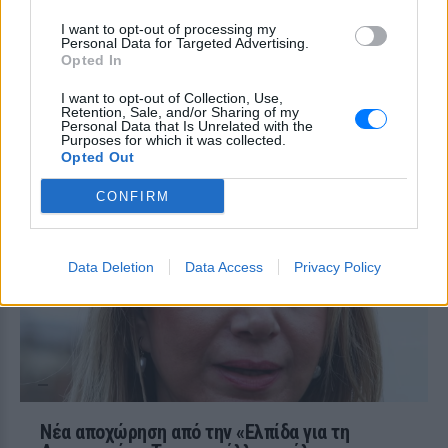
μέρες στην πόλη της Κέρκυρας και
κατέγραψε χειρόγραφους
I want to opt-out of processing my
λογαριασμούς, ποτά που χρεώθηκαν
Personal Data for Targeted Advertising.
ακριβότερα από την αναγραφόμενη τιμή
Opted In
και ορεκτικά που εμφανίστηκαν στον
λογαριασμό χωρίς να έχουν
παραγγελθεί.
I want to opt-out of Collection, Use,
Retention, Sale, and/or Sharing of my
Personal Data that Is Unrelated with the
Τεράστιος πύθωνας με
Purposes for which it was collected.
πρησμένη κοιλιά βρέθηκε κάτω
Opted Out
από την αποθήκη οικογένειας
CONFIRM
ΠΡΙΝ 9 ΏΡΕΣ
Ένα εντυπωσιακό βίντεο δείχνει τον
πύθωνα, με ένα μεγάλο εξόγκωμα στο
κέντρο του σώματός του
Data Deletion
Data Access
Privacy Policy
Νέα αποχώρηση από την «Ελπίδα για τη