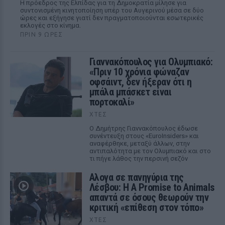
Η πρόεδρος της Ελπίδας για τη Δημοκρατία μίλησε για
συντονισμένη κινητοποίηση υπέρ του Αυγερινού μέσα σε δύο
ώρες και εξήγησε γιατί δεν πραγματοποιούνται εσωτερικές
εκλογές στο κίνημα.
ΠΡΙΝ 9 ΏΡΕΣ
Γιαννακόπουλος για Ολυμπιακό:
«Πριν 10 χρόνια φώναζαν
οφσάιντ, δεν ήξεραν ότι η
μπάλα μπάσκετ είναι
πορτοκαλί»
ΧΤΕΣ
Ο Δημήτρης Γιαννακόπουλος έδωσε
συνέντευξη στους «EuroInsiders» και
αναφέρθηκε, μεταξύ άλλων, στην
αντιπαλότητα με τον Ολυμπιακό και στο
τι πήγε λάθος την περσινή σεζόν
Αλογα σε πανηγύρια της
Λέσβου: Η A Promise to Animals
απαντά σε όσους θεωρούν την
κριτική «επίθεση στον τόπο»
ΧΤΕΣ