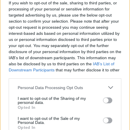
ΔΕΙΤΕ ΕΠΙΣΗΣ
If you wish to opt-out of the sale, sharing to third parties, or
processing of your personal or sensitive information for
ΣΤΗΝ ΙΔΙΑ ΚΑΤΗΓΟΡΙΑ
targeted advertising by us, please use the below opt-out
section to confirm your selection. Please note that after your
opt-out request is processed you may continue seeing
Σκέρτσος: Γιατί το «7 στους 10
interest-based ads based on personal information utilized by
Έλληνες έχουν καταθέσεις
us or personal information disclosed to third parties prior to
κάτω από 1.000 ευρώ» είναι
παραπλανητικό
your opt-out. You may separately opt-out of the further
disclosure of your personal information by third parties on the
ΠΡΙΝ 9 ΏΡΕΣ
IAB’s list of downstream participants. This information may
Ο υπουργός Επικρατείας εξηγεί τη
also be disclosed by us to third parties on the
IAB’s List of
«στατιστική παγίδα» στα δεδομένα του
Downstream Participants
that may further disclose it to other
ΤΕΚΕ και παρουσιάζει στοιχεία που
δείχνουν αύξηση 39,8% στις καταθέσεις
third parties.
φυσικών προσώπων από το 2018 έως το
2025.
Personal Data Processing Opt Outs
Daily Mail: Κρυφές χρεώσεις σε
I want to opt-out of the Sharing of my
μπαρ και εστιατόρια της
personal data.
Κέρκυρας ‑ Τι αποκάλυψε η
Opted In
έρευνα
I want to opt-out of the Sale of my
ΠΡΙΝ 9 ΏΡΕΣ
Personal Data.
Βρετανός δημοσιογράφος πέρασε τρεις
Opted In