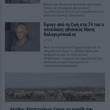
Βίντεο με άλογα να εκτελούν φιγούρες
δίπλα σε σπασμένα μπουκάλια
πυροδότησαν έντονη αντιπαράθεση στα
μέσα κοινωνικής δικτύωσης
Έφυγε από τη ζωή στα 74 του ο
σπουδαίος ηθοποιός Νίκος
Καλογερόπουλος
ΧΤΕΣ
Από τη «Λούφα και Παραλλαγή» και το
«Ρεμπέτικο» έως το «Μάθε παιδί μου
γράμματα» και το τηλεοπτικό
«Κάμπινγκ», τα έργα του σφράγισαν την
ελληνική κινηματογραφική και
τηλεοπτική παραγωγή
Λέσβος: Κτηνοτρόφος έχασε το κοπάδι του