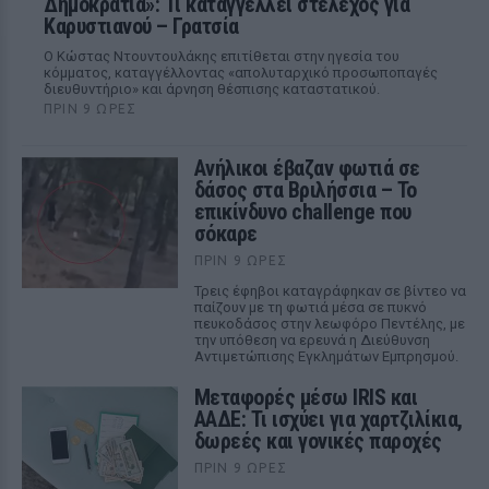
Δημοκρατία»: Τι καταγγέλλει στέλεχος για
Καρυστιανού – Γρατσία
Ο Κώστας Ντουντουλάκης επιτίθεται στην ηγεσία του
κόμματος, καταγγέλλοντας «απολυταρχικό προσωποπαγές
διευθυντήριο» και άρνηση θέσπισης καταστατικού.
ΠΡΙΝ 9 ΏΡΕΣ
Ανήλικοι έβαζαν φωτιά σε
δάσος στα Βριλήσσια – Το
επικίνδυνο challenge που
σόκαρε
ΠΡΙΝ 9 ΏΡΕΣ
Τρεις έφηβοι καταγράφηκαν σε βίντεο να
παίζουν με τη φωτιά μέσα σε πυκνό
πευκοδάσος στην λεωφόρο Πεντέλης, με
την υπόθεση να ερευνά η Διεύθυνση
Αντιμετώπισης Εγκλημάτων Εμπρησμού.
Μεταφορές μέσω IRIS και
ΑΑΔΕ: Τι ισχύει για χαρτζιλίκια,
δωρεές και γονικές παροχές
ΠΡΙΝ 9 ΏΡΕΣ