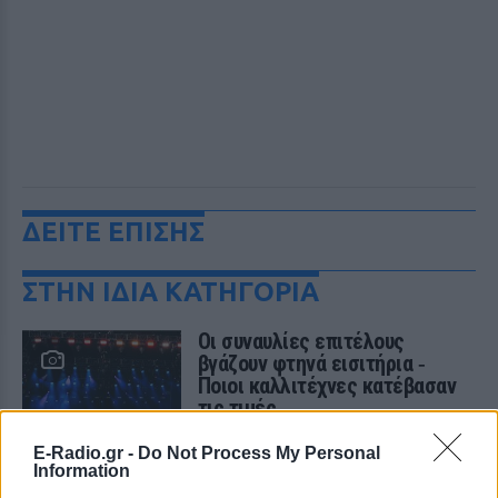
ΔΕΙΤΕ ΕΠΙΣΗΣ
ΣΤΗΝ ΙΔΙΑ ΚΑΤΗΓΟΡΙΑ
Οι συναυλίες επιτέλους
βγάζουν φτηνά εισιτήρια ‑
Ποιοι καλλιτέχνες κατέβασαν
τις τιμές
ΠΡΙΝ 8 ΏΡΕΣ
E-Radio.gr -
Do Not Process My Personal
Οι fans δεν αντέχουν άλλες αυξήσεις: Τα
Information
φθηνά εισιτήρια που εξαφανίζονται σε