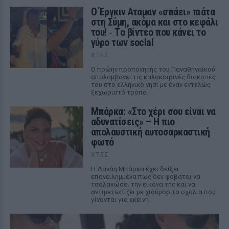
Ο Έργκιν Αταμαν «σπάει» πιάτα
στη Σύμη, ακόμα και στο κεφάλι
του! ‑ Tο βίντεο που κάνει το
γύρο των social
ΧΤΕΣ
Ο πρώην προπονητής του Παναθηναϊκού
απολαμβάνει τις καλοκαιρινές διακοπές
του στο ελληνικό νησί με έναν εντελώς
ξεχωριστό τρόπο.
Μπάρκα: «Στο χέρι σου είναι να
αδυνατίσεις» – Η πιο
απολαυστική αυτοσαρκαστική
φωτό
ΧΤΕΣ
Η Δανάη Μπάρκα έχει δείξει
επανειλημμένα πως δεν φοβάται να
τσαλακώσει την εικόνα της και να
αντιμετωπίζει με χιούμορ τα σχόλια που
γίνονται για εκείνη.