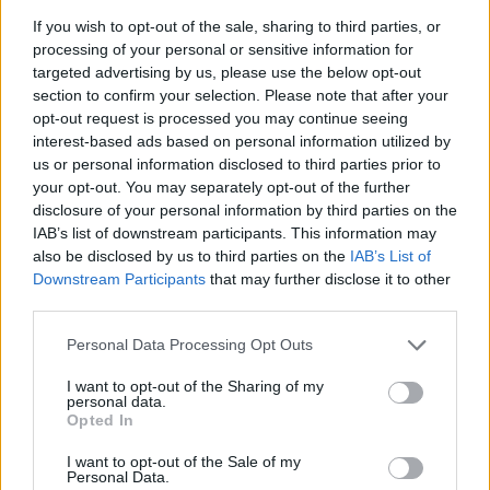
λίγα λεπτά
If you wish to opt-out of the sale, sharing to third parties, or
Ο διάσημος κιθαρίστας απο τον
processing of your personal or sensitive information for
οποιο εμπνεύστηκε το όνομα
targeted advertising by us, please use the below opt-out
της η Αση Μπήλιου ‑ Πώς τη
section to confirm your selection. Please note that after your
βάφτισαν
opt-out request is processed you may continue seeing
ΠΡΙΝ 8 ΏΡΕΣ
interest-based ads based on personal information utilized by
us or personal information disclosed to third parties prior to
Το πραγματικό της όνομα δεν είναι Αση:
Η απίστευτη ιστορία πίσω από την
your opt-out. You may separately opt-out of the further
απόφαση της Ασης Μπήλιου που
disclosure of your personal information by third parties on the
ελάχιστοι γνώριζαν
IAB’s list of downstream participants. This information may
Το απογευματινό μπάνιο της
also be disclosed by us to third parties on the
IAB’s List of
Μαρίας Σολωμού στη θάλασσα:
Downstream Participants
that may further disclose it to other
Η τέλεια ώρα, γράφει από τη
third parties.
Σαντορίνη
Personal Data Processing Opt Outs
ΧΤΕΣ
Η ηθοποιός μοιράστηκε μία φωτογραφία
I want to opt-out of the Sharing of my
της με μαγιό από παραλία του νησιού
personal data.
Opted In
I want to opt-out of the Sale of my
Personal Data.