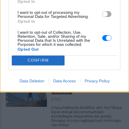
Opted In
I want to opt-out of processing my
Personal Data for Targeted Advertising.
Opted In
Εύη Βατίδου: Αναψε φωτιές με κόκκινο μπικίνι
I want to opt-out of Collection, Use,
Retention, Sale, and/or Sharing of my
στην παραλία της Μυκόνου
Personal Data that Is Unrelated with the
Purposes for which it was collected.
Το πρώην μοντέλο απολάμβανε χαλαρές στιγμές στην
Opted Out
παραλία Αγράρι, με την κάμερα του Mykonos Live TV να την
καταγράφει
ΧΤΕΣ
CONFIRM
Κωνσταντίνος Αλεξόπουλος:
Κατέβηκε 206 σκαλοπάτια με
Data Deletion
Data Access
Privacy Policy
τα χέρια στις Σκάλες της Αγίου
Νικολάου
ΧΤΕΣ
Ο πρωταθλητής Ελλάδος από την Πάτρα
έγινε viral με ένα εντυπωσιακό
κατόρθωμα ισορροπίας και μυϊκής
δύναμης στο πιο εμβληματικό τοπόσημο
της πόλης.