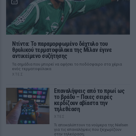
Ντίντα: Το παραμορφωμένο δάχτυλο του
θρυλικού τερματοφύλακα της Μίλαν έγινε
αντικείμενο συζήτησης
Τα σημάδια που μπορεί να αφήσει το ποδόσφαιρο στα χέρια
ενός τερματοφύλακα
ΧΤΕΣ
Επαναλήψεις από το πρωί ως
το βράδυ – Ποιες σειρές
κερδίζουν αβίαστα την
τηλεθέαση
ΧΤΕΣ
Τι αποκαλύπτουν τα νούμερα της Nielsen
για τις επαναλήψεις που ξεχωρίζουν
στην τηλεόραση;