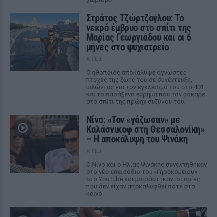
Στράτος Τζώρτζογλου: Το
νεκρό έμβρυο στο σπίτι της
Μαρίας Γεωργιάδου και οι 6
μήνες στο ψυχιατρείο
ΧΤΕΣ
Ο ηθοποιός αποκάλυψε άγνωστες
πτυχές της ζωής του σε συνέντευξη,
μιλώντας για τον εγκλεισμό του στο 401
και το παράξενο εύρημα που τον σόκαρε
στο σπίτι της πρώην συζύγου του.
Νίνο: «Τον «γάζωσαν» με
Καλάσνικοφ στη Θεσσαλονίκη»
– Η αποκάλυψη του Ψινάκη
ΧΤΕΣ
Ο Νίνο και ο Ηλίας Ψινάκης συναντήθηκαν
στο νέο επεισόδιο του «Γηροκομείου»
στο YouTube και μοιράστηκαν ιστορίες
που δεν είχαν αποκαλυφθεί ποτέ στο
κοινό.