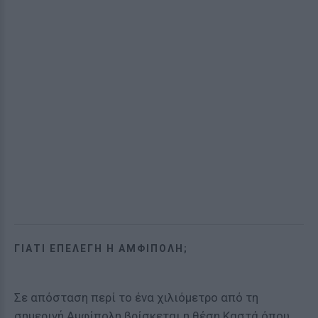
ΓΙΑΤΊ ΕΠΕΛΈΓΗ Η ΑΜΦΊΠΟΛΗ;
Σε απόσταση περί το ένα χιλιόμετρο από τη
σημερινή Αμφίπολη βρίσκεται η θέση Καστά όπου