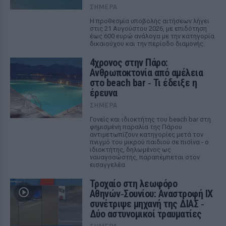
ΣΉΜΕΡΑ
Η προθεσμία υποβολής αιτήσεων λήγει
στις 21 Αυγούστου 2026, με επιδότηση
έως 600 ευρώ ανάλογα με την κατηγορία
δικαιούχου και την περίοδο διαμονής.
4χρονος στην Πάρο:
Ανθρωποκτονία από αμέλεια
στο beach bar ‑ Τι έδειξε η
έρευνα
ΣΉΜΕΡΑ
Γονείς και ιδιοκτήτης του beach bar στη
φημισμένη παραλία της Πάρου
αντιμετωπίζουν κατηγορίες μετά τον
πνιγμό του μικρού παιδιού σε πισίνα - ο
ιδιοκτήτης, δηλωμένος ως
ναυαγοσώστης, παραπέμπεται στον
εισαγγελέα
Τροχαίο στη λεωφόρο
Αθηνών‑Σουνίου: Αναστροφή ΙΧ
συνέτριψε μηχανή της ΔΙΑΣ ‑
Δύο αστυνομικοί τραυματίες