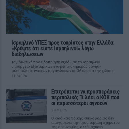
Ισραηλινό ΥΠΕΞ προς τουρίστες στην Ελλάδα:
«Κρύψτε ότι είστε Ισραηλινοί» λόγω
διαδηλώσεων
Ταξιδιωτική προειδοποίηση εξέδωσε το ισραηλινό
υπουργείο Εξωτερικών ενόψει της «ημέρας οργής»
φιλοπαλαιστινιακών οργανώσεων σε 36 σημεία της χώρας.
ΣΉΜΕΡΑ
Επιτρέπεται να προσπεράσεις
περιπολικό; Τι λέει ο ΚΟΚ που
οι περισσότεροι αγνοούν
ΣΉΜΕΡΑ
Ο Κώδικας Οδικής Κυκλοφορίας δεν
απαγορεύει την προσπέραση οχήματος
της αστυνομίας, αλλά ισχύουν