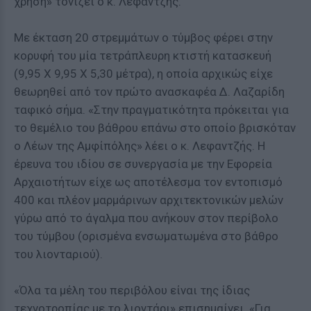
χρήση» τονίζει ο κ. Λεφαντζής.
Με έκταση 20 στρεμμάτων ο τύμβος φέρει στην
κορυφή του μία τετράπλευρη κτιστή κατασκευή
(9,95 Χ 9,95 Χ 5,30 μέτρα), η οποία αρχικώς είχε
θεωρηθεί από τον πρώτο ανασκαφέα Δ. Λαζαρίδη
ταφικό σήμα. «Στην πραγματικότητα πρόκειται για
το θεμέλιο του βάθρου επάνω στο οποίο βρισκόταν
ο Λέων της Αμφίπόλης» λέει ο κ. Λεφαντζής. Η
έρευνα του ιδίου σε συνεργασία με την Εφορεία
Αρχαιοτήτων είχε ως αποτέλεσμα τον εντοπισμό
400 και πλέον μαρμάρινων αρχιτεκτονικών μελών
γύρω από το άγαλμα που ανήκουν στον περίβολο
του τύμβου (ορισμένα ενσωματωμένα στο βάθρο
του λιονταριού).
«Όλα τα μέλη του περιβόλου είναι της ίδιας
τεχνοτροπίας με το λιοντάρι» επισημαίνει. «Για