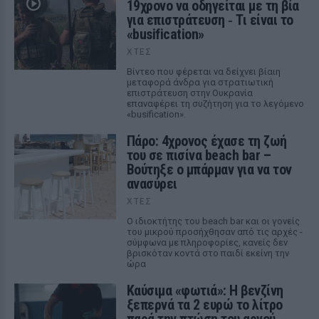
19χρονο να οδηγείται με τη βία
για επιστράτευση ‑ Τι είναι το
«busification»
ΧΤΕΣ
Βίντεο που φέρεται να δείχνει βίαιη
μεταφορά άνδρα για στρατιωτική
επιστράτευση στην Ουκρανία
επαναφέρει τη συζήτηση για το λεγόμενο
«busification».
Πάρο: 4χρονος έχασε τη ζωή
του σε πισίνα beach bar –
Βούτηξε ο μπάρμαν για να τον
ανασύρει
ΧΤΕΣ
Ο ιδιοκτήτης του beach bar και οι γονείς
του μικρού προσήχθησαν από τις αρχές -
σύμφωνα με πληροφορίες, κανείς δεν
βρισκόταν κοντά στο παιδί εκείνη την
ώρα
Καύσιμα «φωτιά»: Η βενζίνη
ξεπερνά τα 2 ευρώ το λίτρο