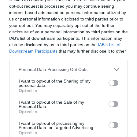
πρωτεύουσα της Πρώτης Μερίδος της Μακεδονίας.
opt-out request is processed you may continue seeing
Η Ρωμαϊκή Εποχή είναι για την Αμφίπολη περίοδος
interest-based ads based on personal information utilized by
ακμής μέσα στο πλαίσιο της κοσμοκρατορίας των
us or personal information disclosed to third parties prior to
Ρωμαίων. Σταθμός της Εγνατίας Οδού και
your opt-out. You may separately opt-out of the further
πρωτεύουσα μιας πλούσιας ενδοχώρας, η πόλη
disclosure of your personal information by third parties on the
IAB’s list of downstream participants. This information may
αναπτύσσεται οικονομικά και πολιτιστικά.
also be disclosed by us to third parties on the
IAB’s List of
Γνωρίζει βέβαια καταστροφές και λεηλασίες αλλά
Downstream Participants
that may further disclose it to other
με την υποστήριξη και των Ρωμαίων αυτοκρατόρων,
third parties.
ιδιαίτερα του Αυγούστου και του Αδριανού,
Personal Data Processing Opt Outs
παραμένει ένα από τα σημαντικά αστικά κέντρα της
Μακεδονίας ως την ύστερη αρχαιότητα. Η ακμή της
I want to opt-out of the Sharing of my
personal data.
πόλης αντικατοπτρίζεται στα μνημειακά κτήρια με
Opted In
τα ψηφιδωτά δάπεδα και τις τοιχογραφίες, αλλά
I want to opt-out of the Sale of my
και στα αρχαιολογικά ευρήματα που οι ανασκαφές
Personal Data.
έχουν φέρει στο φως.
Opted In
I want to opt-out of processing my
Πηγή: Πρώτο Θέμα
Personal Data for Targeted Advertising.
Opted In
ΔΙΑΦΗΜΙΣΗ