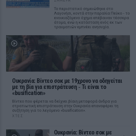
ΣΉΜΕΡΑ
Το περιστατικό σημειώθηκε στο
Λαγονήσι, κοντά στην παραλία Πεύκο - το
ενοικιαζόμενο όχημα επέβαιναν τέσσερα
άτομα, ενώ η κατάσταση ενός εκ των
τραυματιών εμπνέει ανησυχία.
Ουκρανία: Βίντεο σοκ με 19χρονο να οδηγείται
με τη βία για επιστράτευση ‑ Τι είναι το
«busification»
Βίντεο που φέρεται να δείχνει βίαιη μεταφορά άνδρα για
στρατιωτική επιστράτευση στην Ουκρανία επαναφέρει τη
συζήτηση για το λεγόμενο «busification».
ΧΤΕΣ
Ουκρανία: Βίντεο σοκ με