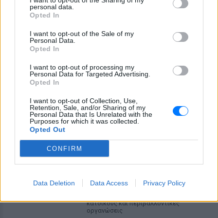
I want to opt-out of the Sharing of my
Ο συγκεκριμένος άνδρας είχε συλληφθεί
personal data.
μόλις πριν από λίγες ημέρες για ακριβώς
Opted In
το ίδιο αδίκημα ωστόσο στη
συνέχεια είχε αφεθεί ελεύθερος
I want to opt-out of the Sale of my
Φωτιά στην Κρήνη Φαρσάλων:
Personal Data.
Opted In
Εναέρια μέσα και SMS από το
112
I want to opt-out of processing my
ΣΉΜΕΡΑ
Personal Data for Targeted Advertising.
Opted In
Στο σημείο επιχειρούν 24 πυροσβέστες
με 8 οχήματα και 3 αεροσκάφη, ενώ
I want to opt-out of Collection, Use,
συνδρομή παρέχουν υδροφόρες και
Retention, Sale, and/or Sharing of my
μηχανήματα έργου ΟΤΑ.
Personal Data that Is Unrelated with the
Purposes for which it was collected.
Ποια χώρα έχτισε τσιμεντένιο
Opted Out
φράγμα 400 χλμ. για τα
τσουνάμι ‑ Πόσο κοστίζει και
CONFIRM
γιατί διχάζει
ΣΉΜΕΡΑ
Επένδυσε πάνω από 12 δισ. δολάρια σε
Data Deletion
Data Access
Privacy Policy
ένα γιγαντιαίο παράκτιο τείχος που
προκαλεί έντονες αντιδράσεις από
κατοίκους και περιβαλλοντικές
οργανώσεις