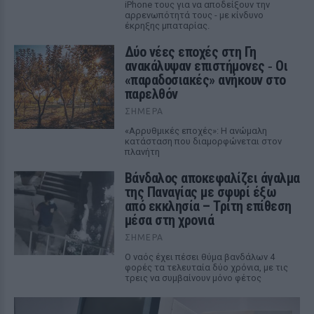
iPhone τους για να αποδείξουν την
αρρενωπότητά τους - με κίνδυνο
έκρηξης μπαταρίας.
Δύο νέες εποχές στη Γη
ανακάλυψαν επιστήμονες ‑ Oι
«παραδοσιακές» ανήκουν στο
παρελθόν
ΣΉΜΕΡΑ
«Αρρυθμικές εποχές»: Η ανώμαλη
κατάσταση που διαμορφώνεται στον
πλανήτη
Βάνδαλος αποκεφαλίζει άγαλμα
της Παναγίας με σφυρί έξω
από εκκλησία – Τρίτη επίθεση
μέσα στη χρονιά
ΣΉΜΕΡΑ
Ο ναός έχει πέσει θύμα βανδάλων 4
φορές τα τελευταία δύο χρόνια, με τις
τρεις να συμβαίνουν μόνο φέτος