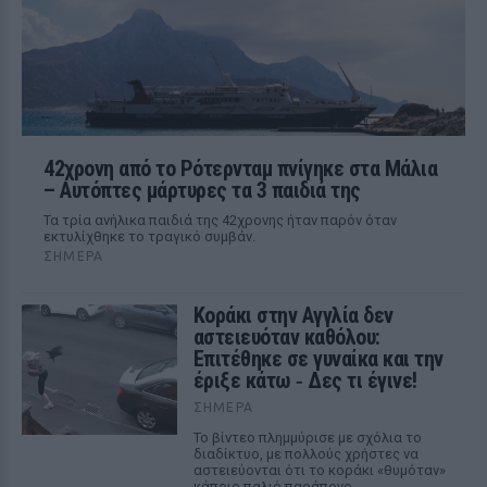
42χρονη από το Ρότερνταμ πνίγηκε στα Μάλια
– Αυτόπτες μάρτυρες τα 3 παιδιά της
Τα τρία ανήλικα παιδιά της 42χρονης ήταν παρόν όταν
εκτυλίχθηκε το τραγικό συμβάν.
ΣΉΜΕΡΑ
Kοράκι στην Αγγλία δεν
αστειευόταν καθόλου:
Επιτέθηκε σε γυναίκα και την
έριξε κάτω ‑ Δες τι έγινε!
ΣΉΜΕΡΑ
Το βίντεο πλημμύρισε με σχόλια το
διαδίκτυο, με πολλούς χρήστες να
αστειεύονται ότι το κοράκι «θυμόταν»
κάποιο παλιό παράπονο