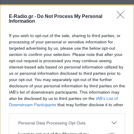
E-Radio.gr -
Do Not Process My Personal
Information
If you wish to opt-out of the sale, sharing to third parties, or
processing of your personal or sensitive information for
targeted advertising by us, please use the below opt-out
section to confirm your selection. Please note that after your
opt-out request is processed you may continue seeing
ΔΕΙΤΕ ΕΠΙΣΗΣ
interest-based ads based on personal information utilized by
us or personal information disclosed to third parties prior to
your opt-out. You may separately opt-out of the further
ΣΤΗΝ ΙΔΙΑ ΚΑΤΗΓΟΡΙΑ
disclosure of your personal information by third parties on the
IAB’s list of downstream participants. This information may
Σοκ στην Αλεξανδρούπολη:
also be disclosed by us to third parties on the
IAB’s List of
Ανδρας βγήκε στην πλατεία του
Downstream Participants
that may further disclose it to other
χωριού Αβαντας και έδειχνε τα
third parties.
γεννητικά του όργανα σε
ανηλίκα κορίτσια
Personal Data Processing Opt Outs
ΣΉΜΕΡΑ