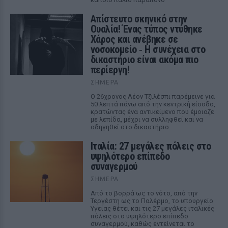
Απίστευτο σκηνικό στην
Ουαλία! Ένας τύπος ντύθηκε
Χάρος και ανέβηκε σε
νοσοκομείο ‑ H συνέχεια στο
δικαστήριο είναι ακόμα πιο
περίεργη!
ΣΉΜΕΡΑ
Ο 26χρονος Λέον Τζιλέσπι παρέμεινε για
50 λεπτά πάνω από την κεντρική είσοδο,
κρατώντας ένα αντικείμενο που έμοιαζε
με λεπίδα, μέχρι να συλληφθεί και να
οδηγηθεί στο δικαστήριο.
Ιταλία: 27 μεγάλες πόλεις στο
υψηλότερο επίπεδο
συναγερμού
ΣΉΜΕΡΑ
Από το βορρά ως το νότο, από την
Τεργέστη ως το Παλέρμο, το υπουργείο
Υγείας θέτει και τις 27 μεγάλες ιταλικές
πόλεις στο υψηλότερο επίπεδο
συναγερμού, καθώς εντείνεται το