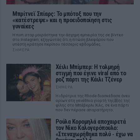
Μπρίτνεϊ Σπίαρς: Το μπότοξ που την
«κατέστρεψε» και η προειδοποίηση στις
γυναίκες
Η ποπ σταρ μοιράστηκε την άσχημη εμπειρία της σε βίντεο
στο Instagram, εξηγώντας ότι η πτώση βλεφάρου που
υπέστη κράτησε περίπου τέσσερις εβδομάδες.
ΣΉΜΕΡΑ
Χέιλι Μπίμπερ: Η τολμηρή
στιγμή που έγινε viral από το
ροζ πάρτι της Κάιλι Τζένερ
ΣΉΜΕΡΑ
Η ιδρύτρια της Rhode διασκέδασε άνευ
ορίων στη γενέθλια γιορτή της親ής της
φίλης στο Μπέβερλι Χιλς, σε ένα πάρτι
που δεν πέρασε απαρατήρητο.
Ρούλα Κορομηλά αποχαιρετά
τον Νίκο Καλογερόπουλο:
«Στεναχωρήθηκα πολύ ‑ έχω να