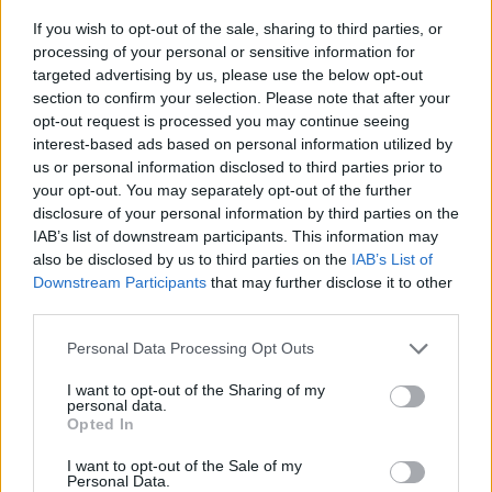
If you wish to opt-out of the sale, sharing to third parties, or
processing of your personal or sensitive information for
targeted advertising by us, please use the below opt-out
section to confirm your selection. Please note that after your
opt-out request is processed you may continue seeing
ΔΕΙΤΕ ΕΠΙΣΗΣ
interest-based ads based on personal information utilized by
us or personal information disclosed to third parties prior to
your opt-out. You may separately opt-out of the further
ΣΤΗΝ ΙΔΙΑ ΚΑΤΗΓΟΡΙΑ
disclosure of your personal information by third parties on the
IAB’s list of downstream participants. This information may
Extreme Makeover Home
also be disclosed by us to third parties on the
IAB’s List of
Edition με τον Σπύρο Σούλη: Το
Downstream Participants
that may further disclose it to other
νέο trailer του ΑΝΤ1 που μας
third parties.
άφησε άφωνους
Personal Data Processing Opt Outs
ΣΉΜΕΡΑ
Το διεθνώς γνωστό ριάλιτι ανακαίνισης
I want to opt-out of the Sharing of my
έρχεται στον ΑΝΤ1 από το φθινόπωρο,
personal data.
με τον Σπύρο Σούλη στο τιμόνι της
Opted In
ελληνικής εκδοχής.
Κιμ Καρντάσιαν και Λιούις
I want to opt-out of the Sale of my
Personal Data.
Χάμιλτον: Τα νέα κοινά