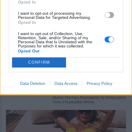
Opted In
στιγμιότυπα που μοιράστηκαν
στο Instagram
I want to opt-out of processing my
Personal Data for Targeted Advertising.
ΣΉΜΕΡΑ
Opted In
Η διάσημη τηλεπερσόνα δημοσίευσε
φωτογραφικό άλμπουμ με selfie και
I want to opt-out of Collection, Use,
αγκαλιές μαζί με τον επτά φορές
Retention, Sale, and/or Sharing of my
παγκόσμιο πρωταθλητή της Formula 1
Personal Data that Is Unrelated with the
Purposes for which it was collected.
Βάνα Μπάρμπα για τον Νίκο
Opted Out
Καλογερόπουλο: «Είχε
υποτιμηθεί ‑ δεν έμπαινε σε
CONFIRM
συστήματα»
ΣΉΜΕΡΑ
Data Deletion
Data Access
Privacy Policy
Η ηθοποιός μίλησε στην εκπομπή
«Κοινωνία ώρα Mega» για τον αγαπημένο
συνάδελφο που έφυγε από τη ζωή σε
ηλικία 74 ετών, θυμούμενη τη συνεργασία
τους στη μεγάλη οθόνη.