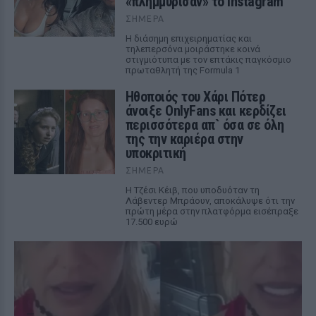
«πλημμύρισαν» το Instagram
ΣΉΜΕΡΑ
Η διάσημη επιχειρηματίας και
τηλεπερσόνα μοιράστηκε κοινά
στιγμιότυπα με τον επτάκις παγκόσμιο
πρωταθλητή της Formula 1
Ηθοποιός του Χάρι Πότερ
άνοιξε OnlyFans και κερδίζει
περισσότερα απ` όσα σε όλη
της την καριέρα στην
υποκριτική
ΣΉΜΕΡΑ
Η Τζέσι Κέιβ, που υποδυόταν τη
Λάβεντερ Μπράουν, αποκάλυψε ότι την
πρώτη μέρα στην πλατφόρμα εισέπραξε
17.500 ευρώ