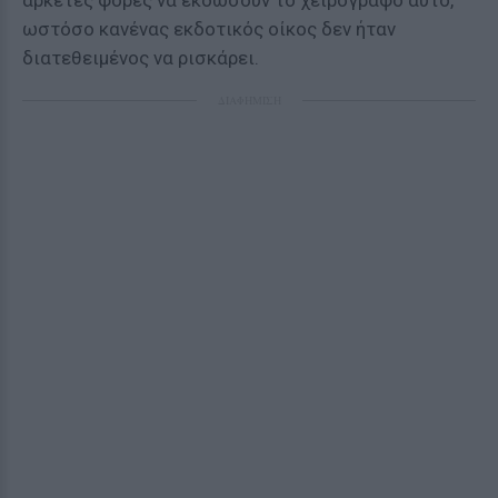
αρκετές φορές να εκδώσουν το χειρόγραφο αυτό,
ωστόσο κανένας εκδοτικός οίκος δεν ήταν
διατεθειμένος να ρισκάρει.
ΔΙΑΦΗΜΙΣΗ