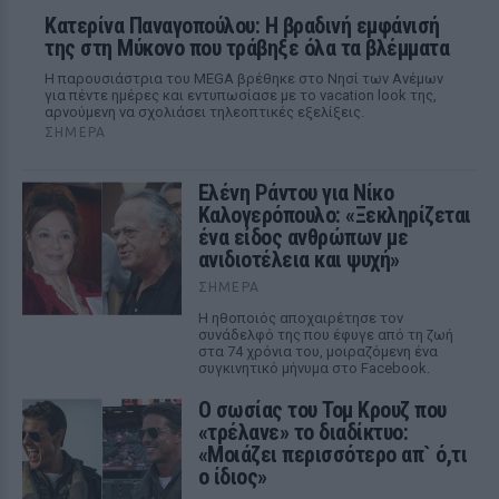
Κατερίνα Παναγοπούλου: Η βραδινή εμφάνισή
της στη Μύκονο που τράβηξε όλα τα βλέμματα
Η παρουσιάστρια του MEGA βρέθηκε στο Νησί των Ανέμων
για πέντε ημέρες και εντυπωσίασε με το vacation look της,
αρνούμενη να σχολιάσει τηλεοπτικές εξελίξεις.
ΣΉΜΕΡΑ
Ελένη Ράντου για Νίκο
Καλογερόπουλο: «Ξεκληρίζεται
ένα είδος ανθρώπων με
ανιδιοτέλεια και ψυχή»
ΣΉΜΕΡΑ
Η ηθοποιός αποχαιρέτησε τον
συνάδελφό της που έφυγε από τη ζωή
στα 74 χρόνια του, μοιραζόμενη ένα
συγκινητικό μήνυμα στο Facebook.
Ο σωσίας του Τομ Κρουζ που
«τρέλανε» το διαδίκτυο:
«Μοιάζει περισσότερο απ` ό,τι
ο ίδιος»