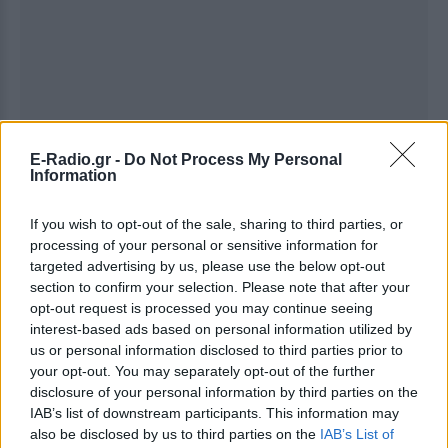
E-Radio.gr -
Do Not Process My Personal
Information
If you wish to opt-out of the sale, sharing to third parties, or
processing of your personal or sensitive information for
targeted advertising by us, please use the below opt-out
Ακολουθήστε το E-Radio.gr στο
Google News
section to confirm your selection. Please note that after your
και μάθετε πρώτοι
τα πιο hot νέα
.
opt-out request is processed you may continue seeing
interest-based ads based on personal information utilized by
us or personal information disclosed to third parties prior to
Εσύ μπήκες στο E-Daily.gr; Τα νέα της ημέρας
your opt-out. You may separately opt-out of the further
και ότι σου κάνει κλικ!
disclosure of your personal information by third parties on the
IAB’s list of downstream participants. This information may
Ακολουθήστε το E-Radio.gr και στο Instagram
also be disclosed by us to third parties on the
IAB’s List of