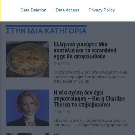
Data Deletion
Data Access
Privacy Policy
ΔΕΙΤΕ ΕΠΙΣΗΣ
ΣΤΗΝ ΙΔΙΑ ΚΑΤΗΓΟΡΙΑ
Ελληνικό γιαούρτι: Μία
κουταλιά και τα scrambled
eggs θα απογειωθούν
ΣΉΜΕΡΑ
Το στραγγιστό γιαούρτι αλλάζει την υφή
και τον κορεσμό του πρωινού χωρίς να
επηρεάζει τη γεύση.
Η νέα σχέση δεν έχει
συγκατοίκηση – Και η Charlize
Theron το επιβεβαιώνει
ΣΉΜΕΡΑ
«Δεν νομίζω ότι μπορώ να ξαναζήσω με
κάποιον» – Η εξομολόγηση της ηθοποιού