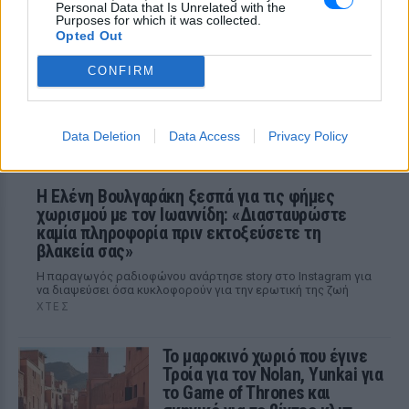
Personal Data that Is Unrelated with the
MEGA» κατέγραψε τη διασκεδαστική
Purposes for which it was collected.
στιγμή από το λιμάνι του Πειραιά, την
Opted Out
Παρασκευή 7 Αυγούστου.
CONFIRM
Data Deletion
Data Access
Privacy Policy
Η Ελένη Βουλγαράκη ξεσπά για τις φήμες
χωρισμού με τον Ιωαννίδη: «Διασταυρώστε
καμία πληροφορία πριν εκτοξεύσετε τη
βλακεία σας»
Η παραγωγός ραδιοφώνου ανάρτησε story στο Instagram για
να διαψεύσει όσα κυκλοφορούν για την ερωτική της ζωή
ΧΤΕΣ
Το μαροκινό χωριό που έγινε
Τροία για τον Nolan, Yunkai για
το Game of Thrones και