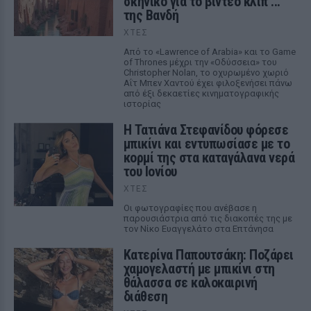
σκηνικό για το βίντεο κλιπ ...
της Βανδή
ΧΤΕΣ
Από το «Lawrence of Arabia» και το Game
of Thrones μέχρι την «Οδύσσεια» του
Christopher Nolan, το οχυρωμένο χωριό
Αΐτ Μπεν Χαντού έχει φιλοξενήσει πάνω
από έξι δεκαετίες κινηματογραφικής
ιστορίας
Η Τατιάνα Στεφανίδου φόρεσε
μπικίνι και εντυπωσίασε με το
κορμί της στα καταγάλανα νερά
του Ιονίου
ΧΤΕΣ
Οι φωτογραφίες που ανέβασε η
παρουσιάστρια από τις διακοπές της με
τον Νίκο Ευαγγελάτο στα Επτάνησα
Κατερίνα Παπουτσάκη: Ποζάρει
χαμογελαστή με μπικίνι στη
θάλασσα σε καλοκαιρινή
διάθεση