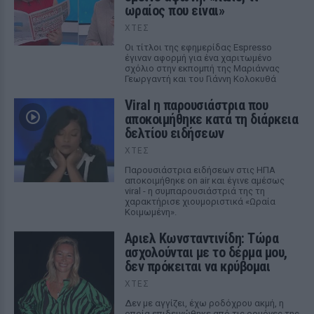
ωραίος που είναι»
ΧΤΕΣ
Οι τίτλοι της εφημερίδας Espresso
έγιναν αφορμή για ένα χαριτωμένο
σχόλιο στην εκπομπή της Μαριάννας
Γεωργαντή και του Γιάννη Κολοκυθά
Viral η παρουσιάστρια που
αποκοιμήθηκε κατά τη διάρκεια
δελτίου ειδήσεων
ΧΤΕΣ
Παρουσιάστρια ειδήσεων στις ΗΠΑ
αποκοιμήθηκε on air και έγινε αμέσως
viral - η συμπαρουσιάστριά της τη
χαρακτήρισε χιουμοριστικά «Ωραία
Κοιμωμένη».
Αριελ Κωνσταντινίδη: Τώρα
ασχολούνται με το δέρμα μου,
δεν πρόκειται να κρύβομαι
ΧΤΕΣ
Δεν με αγγίζει, έχω ροδόχρου ακμή, η
οποία επιδεινώθηκε από τις ορμόνες της