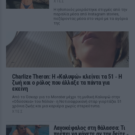
ΧΤΕΣ
Η ηθοποιός μοιράστηκε στιγμές από την
παραλία μέσα από Instagram stories,
ποζάροντας μέσα στο νερό με τα αγόρια
της
Charlize Theron: Η «Καλυψώ» κλείνει τα 51 ‑ H
ζωή και ο ρόλος που άλλαξε τα πάντα για
εκείνη
Από το Όσκαρ για το Monster μέχρι τη μυθική Καλυψώ στην
«Οδύσσεια» του Νόλαν - η Νοτιοαφρικανή σταρ γιορτάζει 51
χρόνια ζωής και μια καριέρα χωρίς στερεότυπα.
ΧΤΕΣ
Λαγοκέφαλος στη θάλασσα: Τι
πρέπει να κάνετε αν τον δείτε ‑