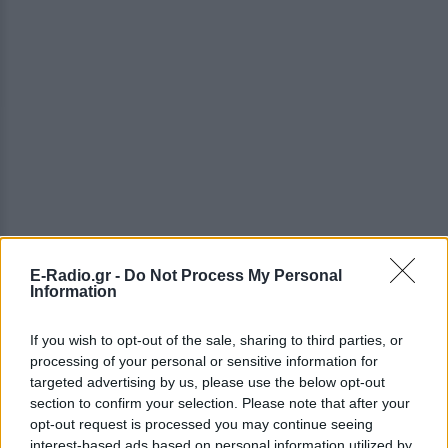
E-Radio.gr -
Do Not Process My Personal
Information
ΔΕΙΤΕ ΕΠΙΣΗΣ
If you wish to opt-out of the sale, sharing to third parties, or
processing of your personal or sensitive information for
ΣΤΗΝ ΙΔΙΑ ΚΑΤΗΓΟΡΙΑ
targeted advertising by us, please use the below opt-out
section to confirm your selection. Please note that after your
Νοσηλεύτρια πήγε κομμωτήριο
opt-out request is processed you may continue seeing
πρώτη φορά μετά από 4 χρόνια
interest-based ads based on personal information utilized by