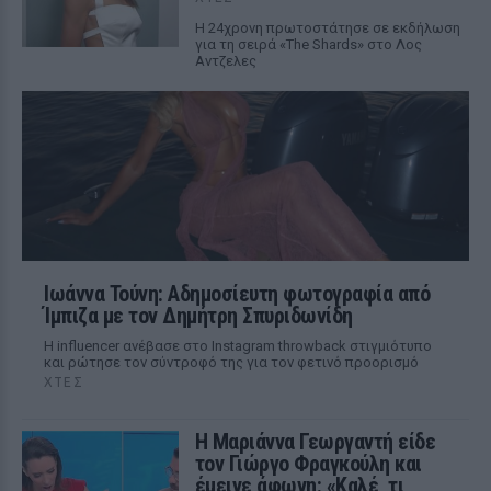
Η 24χρονη πρωτοστάτησε σε εκδήλωση
για τη σειρά «The Shards» στο Λος
Αντζελες
Ιωάννα Τούνη: Αδημοσίευτη φωτογραφία από
Ίμπιζα με τον Δημήτρη Σπυριδωνίδη
Η influencer ανέβασε στο Instagram throwback στιγμιότυπο
και ρώτησε τον σύντροφό της για τον φετινό προορισμό
ΧΤΕΣ
Η Μαριάννα Γεωργαντή είδε
τον Γιώργο Φραγκούλη και
έμεινε άφωνη: «Καλέ, τι