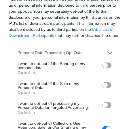
– Η απίθανη μεταμόρφωσή της
us or personal information disclosed to third parties prior to
έγινε viral
your opt-out. You may separately opt-out of the further
ΠΡΙΝ 9 ΏΡΕΣ
disclosure of your personal information by third parties on the
IAB’s list of downstream participants. This information may
Ενώ φρόντιζε όλους τους άλλους...
κανείς δεν φρόντισε για εκείνη
also be disclosed by us to third parties on the
IAB’s List of
Downstream Participants
that may further disclose it to other
Χρήστος Δάντης: «Συνάδελφοι
third parties.
προσπαθούν να ξεχάσουν ότι
έγραψα το """"My Number
Personal Data Processing Opt Outs
One""""»
I want to opt-out of the Sharing of my
ΧΤΕΣ
personal data.
Ο συνθέτης μίλησε ανοιχτά για την
Opted In
αχαριστία που βιώνει στον χώρο της
μουσικής, 22 χρόνια μετά τη νίκη της
I want to opt-out of the Sale of my
Ελλάδας στη Eurovision.
Personal Data.
Opted In
Νεαρός στο λιμάνι του Πειραιά:
«Πάω διακοπές έναν μήνα» ‑ Η
I want to opt-out of processing my
απίθανη ατάκα στην κάμερα του
Personal Data for Targeted Advertising.
MEGA
Opted In
ΧΤΕΣ
I want to opt-out of Collection, Use,
Retention, Sale, and/or Sharing of my
Η κάμερα της εκπομπής «Κοινωνία Ώρα