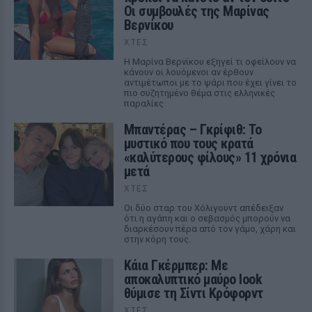
Οι συμβουλές της Μαρίνας
Βερνίκου
ΧΤΕΣ
Η Μαρίνα Βερνίκου εξηγεί τι οφείλουν να
κάνουν οι λουόμενοι αν έρθουν
αντιμέτωποι με το ψάρι που έχει γίνει το
πιο συζητημένο θέμα στις ελληνικές
παραλίες
Μπαντέρας – Γκρίφιθ: Το
μυστικό που τους κρατά
«καλύτερους φίλους» 11 χρόνια
μετά
ΧΤΕΣ
Οι δύο σταρ του Χόλιγουντ απέδειξαν
ότι η αγάπη και ο σεβασμός μπορούν να
διαρκέσουν πέρα από τον γάμο, χάρη και
στην κόρη τους.
Κάια Γκέρμπερ: Με
αποκαλυπτικό μαύρο look
θύμισε τη Σίντι Κρόφορντ
ΧΤΕΣ