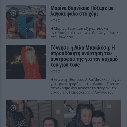
Μαρίνα Βερνίκου: Πόζαρε με
λαγοκέφαλο στο χέρι
ΧΤΕΣ
Η Μαρίνα Βερνίκου εξηγεί πώς να
αντιδρούμε όταν συναντάμε λαγοκέφαλο
στη θάλασσα
Γέννησε η Λίλα Μπακλέση: Η
απροσδόκητη ανάρτηση του
συντρόφου της για τον ερχομό
του γιου τους
ΧΤΕΣ
Η γνωστή ηθοποιός Λίλα Μπακλέση έγινε
για πρώτη φορά μαμά, καλωσορίζοντας
στον κόσμο ένα υγιέστατο αγοράκι το
βράδυ της Παρασκευής 7 Αυγούστου.