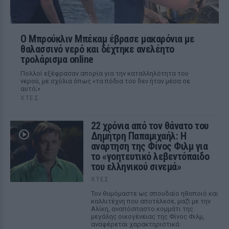
Ο Μπρούκλιν Μπέκαμ έβρασε μακαρόνια με
θαλασσινό νερό και δέχτηκε ανελέητο
τρολάρισμα online
Πολλοί εξέφρασαν απορία για την καταλληλότητα του
νερού, με σχόλια όπως «τα πόδια του δεν ήταν μέσα σε
αυτό;»
ΧΤΕΣ
22 χρόνια από τον θάνατο του
Δημήτρη Παπαμιχαήλ: Η
ανάρτηση της Φίνος Φιλμ για
το «γοητευτικό λεβεντόπαιδο
του ελληνικού σινεμά»
ΧΤΕΣ
Τον θυμόμαστε ως σπουδαίο ηθοποιό και
καλλιτέχνη που αποτέλεσε, μαζί με την
Αλίκη, αναπόσπαστο κομμάτι της
μεγάλης οικογένειας της Φίνος Φιλμ,
αναφέρεται χαρακτηριστικά