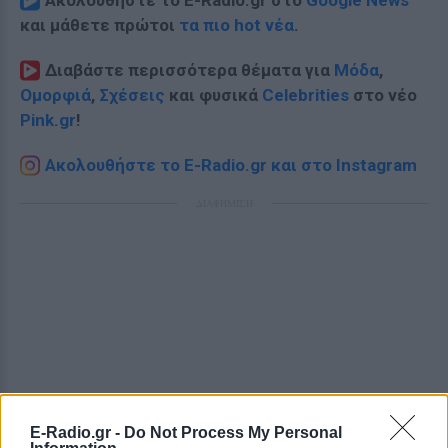
Ακολουθήστε το E-Radio.gr στο
Google News
και μάθετε πρώτοι
τα πιο hot νέα
.
Διαβάστε περισσότερα θέματα για
Μόδα
,
Ομορφιά
,
Σχέσεις
και φυσικά
Celebrities
στο νέο
Pink.gr
!
Ακολουθήστε το E-Radio.gr και στο Instagram
ΔΙΑΦΗΜΙΣΗ
E-Radio.gr -
Do Not Process My Personal