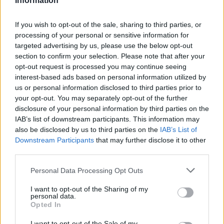
Information
If you wish to opt-out of the sale, sharing to third parties, or
processing of your personal or sensitive information for
targeted advertising by us, please use the below opt-out
section to confirm your selection. Please note that after your
opt-out request is processed you may continue seeing
interest-based ads based on personal information utilized by
us or personal information disclosed to third parties prior to
your opt-out. You may separately opt-out of the further
disclosure of your personal information by third parties on the
ΔΕΙΤΕ ΕΠΙΣΗΣ
IAB’s list of downstream participants. This information may
also be disclosed by us to third parties on the
IAB’s List of
Downstream Participants
that may further disclose it to other
ΣΤΗΝ ΙΔΙΑ ΚΑΤΗΓΟΡΙΑ
third parties.
Η Γαρυφαλλιά Καληφώνη στην
Personal Data Processing Opt Outs
Πάρο με μαύρο μπικίνι ‑ δείτε
τις πόζες της
I want to opt-out of the Sharing of my
personal data.
ΠΡΙΝ 10 ΏΡΕΣ
Opted In
Το μοντέλο μοιράστηκε φωτογραφίες
από τις καλοκαιρινές της διακοπές στο
I want to opt-out of the Sale of my