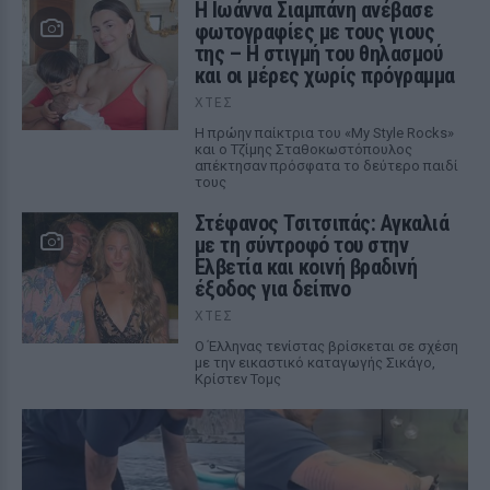
H Ιωάννα Σιαμπάνη ανέβασε
φωτογραφίες με τους γιους
της – Η στιγμή του θηλασμού
και οι μέρες χωρίς πρόγραμμα
ΧΤΕΣ
Η πρώην παίκτρια του «My Style Rocks»
και ο Τζίμης Σταθοκωστόπουλος
απέκτησαν πρόσφατα το δεύτερο παιδί
τους
Στέφανος Τσιτσιπάς: Αγκαλιά
με τη σύντροφό του στην
Ελβετία και κοινή βραδινή
έξοδος για δείπνο
ΧΤΕΣ
Ο Έλληνας τενίστας βρίσκεται σε σχέση
με την εικαστικό καταγωγής Σικάγο,
Κρίστεν Τομς