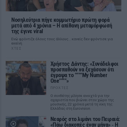
Νοσηλεύτρια πήγε κομμωτήριο πρώτη φορά
μετά από 4 χρόνια – Η απίθανη μεταμόρφωσή
της έγινε viral
Ενώ φρόντιζε όλους τους άλλους... κανείς δεν φρόντισε για
εκείνη
ΧΤΕΣ
Χρήστος Δάντης: «Συνάδελφοι
προσπαθούν να ξεχάσουν ότι
έγραψα το """"My Number
One""""»
ΠΡΟΧΤΈΣ
Ο συνθέτης μίλησε ανοιχτά για την
αχαριστία που βιώνει στον χώρο της
μουσικής, 22 χρόνια μετά τη νίκη της
Ελλάδας στη Eurovision.
Νεαρός στο λιμάνι του Πειραιά:
«Πάω διακοπές έναν μήνα» ‑ Η