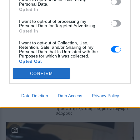
Personal Data.
νησί των Κυκλάδων
Opted In
Ιωάννα Τούνη: «Έβγαλα όλο το
βράδυ στο νοσοκομείο με ορούς
I want to opt-out of processing my
Personal Data for Targeted Advertising.
και αντιβιώσεις»
Opted In
ΠΡΙΝ 10 ΏΡΕΣ
I want to opt-out of Collection, Use,
Η επιχειρηματίας έπαθε τροφική
Retention, Sale, and/or Sharing of my
δηλητηρίαση και μοιράστηκε με τους
Personal Data that Is Unrelated with the
followers της στο Instagram τις δύσκολες
Purposes for which it was collected.
ώρες που πέρασε.
Opted Out
Ατύχημα για τον Ιβάν Σβιτάιλο
CONFIRM
στην Κέρκυρα: «Θα σηκωθώ πιο
δυνατός»
ΧΤΕΣ
Data Deletion
Data Access
Privacy Policy
Ο ηθοποιός και χορευτής μοιράστηκε
στο Instagram μια φωτογραφία από
πρόσφατη εξέτασή του, με ένα μήνυμα
θάρρους