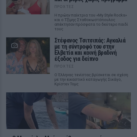
ΠΡΟΧΤΈΣ
Η πρώην παίκτρια του «My Style Rocks»
και ο Τζίμης Σταθοκωστόπουλος
απέκτησαν πρόσφατα το δεύτερο παιδί
τους
Στέφανος Τσιτσιπάς: Αγκαλιά
με τη σύντροφό του στην
Ελβετία και κοινή βραδινή
έξοδος για δείπνο
ΠΡΟΧΤΈΣ
Ο Έλληνας τενίστας βρίσκεται σε σχέση
με την εικαστικό καταγωγής Σικάγο,
Κρίστεν Τομς