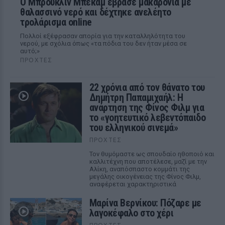
Ο Μπρούκλιν Μπέκαμ έβρασε μακαρόνια με
θαλασσινό νερό και δέχτηκε ανελέητο
τρολάρισμα online
Πολλοί εξέφρασαν απορία για την καταλληλότητα του
νερού, με σχόλια όπως «τα πόδια του δεν ήταν μέσα σε
αυτό;»
ΠΡΟΧΤΈΣ
22 χρόνια από τον θάνατο του
Δημήτρη Παπαμιχαήλ: Η
ανάρτηση της Φίνος Φιλμ για
το «γοητευτικό λεβεντόπαιδο
του ελληνικού σινεμά»
ΠΡΟΧΤΈΣ
Τον θυμόμαστε ως σπουδαίο ηθοποιό και
καλλιτέχνη που αποτέλεσε, μαζί με την
Αλίκη, αναπόσπαστο κομμάτι της
μεγάλης οικογένειας της Φίνος Φιλμ,
αναφέρεται χαρακτηριστικά
Μαρίνα Βερνίκου: Πόζαρε με
λαγοκέφαλο στο χέρι