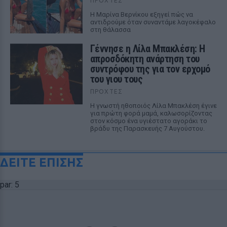
ΠΡΟΧΤΈΣ
Η Μαρίνα Βερνίκου εξηγεί πώς να
αντιδρούμε όταν συναντάμε λαγοκέφαλο
στη θάλασσα
Γέννησε η Λίλα Μπακλέση: Η
απροσδόκητη ανάρτηση του
συντρόφου της για τον ερχομό
του γιου τους
ΠΡΟΧΤΈΣ
Η γνωστή ηθοποιός Λίλα Μπακλέση έγινε
για πρώτη φορά μαμά, καλωσορίζοντας
στον κόσμο ένα υγιέστατο αγοράκι το
βράδυ της Παρασκευής 7 Αυγούστου.
ΔΕΙΤΕ ΕΠΙΣΗΣ
par: 5