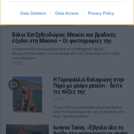
Data Deletion
Data Access
Privacy Policy
Βάλια Χατζηθεοδώρου: Μπικίνι και βραδινές
έξοδοι στη Μύκονο – Οι φωτογραφίες της
Η παρουσιάστρια μοιράστηκε στο Instagram σειρά
στιγμιότυπων από τις καλοκαιρινές της διακοπές στο «νησί
των ανέμων».
ΧΤΕΣ
Η Γαρυφαλλιά Καληφώνη στην
Πάρο με μαύρο μπικίνι ‑ δείτε
τις πόζες της
ΧΤΕΣ
Το μοντέλο μοιράστηκε φωτογραφίες
από τις καλοκαιρινές της διακοπές στο
νησί των Κυκλάδων
Ιωάννα Τούνη: «Έβγαλα όλο το
βράδυ στο νοσοκομείο με ορούς