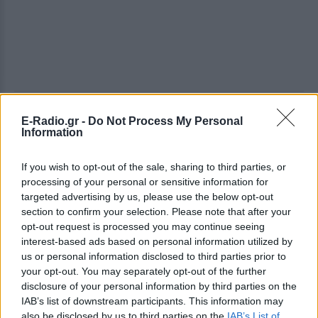
ΔΕΙΤΕ ΕΠΙΣΗΣ
E-Radio.gr -
Do Not Process My Personal
Information
ΣΤΗΝ ΙΔΙΑ ΚΑΤΗΓΟΡΙΑ
If you wish to opt-out of the sale, sharing to third parties, or
processing of your personal or sensitive information for
Αποστολία Ζώη: Από το Μπαλί
targeted advertising by us, please use the below opt-out
στο BTS concert στο Παρίσι ‑
section to confirm your selection. Please note that after your
το καλοκαίρι που δεν θα
opt-out request is processed you may continue seeing
ξεχάσει
interest-based ads based on personal information utilized by
ΧΤΕΣ
us or personal information disclosed to third parties prior to
Η παρουσιάστρια μοιράστηκε τη διπλή
your opt-out. You may separately opt-out of the further
καλοκαιρινή της περιπέτεια μέσα από
disclosure of your personal information by third parties on the
ανάρτηση που συγκέντρωσε χιλιάδες
IAB’s list of downstream participants. This information may
likes στο Instagram.
also be disclosed by us to third parties on the
IAB’s List of