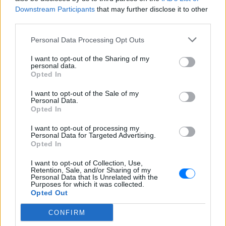
Κατερίνα Καινούργιου στην
Downstream Participants
that may further disclose it to other
Πάρο: Η αγκαλιά με την κόρη
third parties.
της και η λεζάντα που «λύγισε»
τους followers
Personal Data Processing Opt Outs
ΧΤΕΣ
I want to opt-out of the Sharing of my
Η παρουσιάστρια απολαμβάνει διακοπές
personal data.
στις Κυκλάδες με τον σύντροφό της
Opted In
Παναγιώτη Κουτσουμπή και το παιδί
τους
I want to opt-out of the Sale of my
Personal Data.
Βαλέρια Χοψονίδου: Η βάφτιση
Opted In
του γιου της στη Βουλιαγμένη
και οι φωτογραφίες που
I want to opt-out of processing my
δημοσίευσαν οι καλεσμένοι
Personal Data for Targeted Advertising.
Opted In
ΧΤΕΣ
Ο μικρός Παναγιώτης βαφτίστηκε στον
I want to opt-out of Collection, Use,
Retention, Sale, and/or Sharing of my
Ιερό Ναό Αγίου Νικολάου, με τη βάφτιση
Personal Data that Is Unrelated with the
να ακολουθεί λίγες εβδομάδες μετά τη
Purposes for which it was collected.
γέννησή του τον Ιούλιο του 2025.
Opted Out
CONFIRM