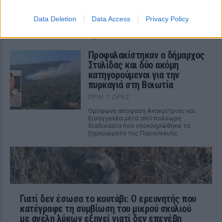
42χρονης έδειξε πνιγμό εντός ύδατος ως
αιτία θανάτου - το 3χρονο παιδί της
Data Deletion
Data Access
Privacy Policy
αναμένεται να παραλάβει σήμερα η
21χρονη αδερφή του, που ταξίδεψε από
την Ολλανδία
Προφυλακίστηκαν ο δήμαρχος
Στυλίδας και δύο ακόμη
κατηγορούμενοι για την
πυρκαγιά στη Βοιωτία
ΠΡΙΝ 7 ΏΡΕΣ
Ομόφωνη απόφαση Ανακρίτριας και
Εισαγγελέα μετά από πολύωρη
διαδικασία που ολοκληρώθηκε τα
ξημερώματα της Παρασκευής
Γιατί δεν έσωσα το κουτάβι: Ο ερευνητής που
κατέγραφε τη συμβίωση του μικρού σκυλιού
με αγέλη λύκων εξηγεί γιατί δεν επενέβη