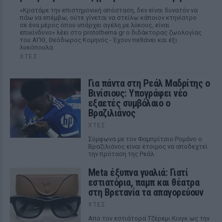
«Κρατάμε την επιστημονική απόσταση, δεν είναι δυνατόν να
πάω να επέμβω, ούτε γίνεται να στείλω κάποιον κτηνίατρο
σε ένα μέρος όπου υπάρχει αγέλη με λύκους, είναι
επικίνδυνο» λέει στο protothema.gr ο διδάκτορας ζωολογίας
του ΑΠΘ, Θεόδωρος Κομηνός - Έχουν πεθάνει και έξι
λυκόπουλα
ΧΤΕΣ
Για πάντα στη Ρεάλ Μαδρίτης ο
Βινίσιους: Υπογράφει νέο
εξαετές συμβόλαιο ο
Βραζιλιάνος
ΧΤΕΣ
Σύμφωνα με τον Φαμπρίτσιο Ρομάνο ο
Βραζιλιάνος είναι έτοιμος να αποδεχτεί
την πρόταση της Ρεάλ
Meta έξυπνα γυαλιά: Γιατί
εστιατόρια, παμπ και θέατρα
στη Βρετανία τα απαγορεύουν
ΧΤΕΣ
Από τον εστιάτορα Τζέρεμι Κινγκ ως την