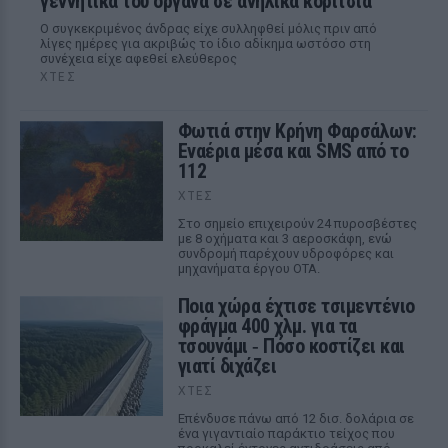
γεννητικά του όργανα σε ανηλίκα κορίτσια
Ο συγκεκριμένος άνδρας είχε συλληφθεί μόλις πριν από
λίγες ημέρες για ακριβώς το ίδιο αδίκημα ωστόσο στη
συνέχεια είχε αφεθεί ελεύθερος
ΧΤΕΣ
Φωτιά στην Κρήνη Φαρσάλων:
Εναέρια μέσα και SMS από το
112
ΧΤΕΣ
Στο σημείο επιχειρούν 24 πυροσβέστες
με 8 οχήματα και 3 αεροσκάφη, ενώ
συνδρομή παρέχουν υδροφόρες και
μηχανήματα έργου ΟΤΑ.
Ποια χώρα έχτισε τσιμεντένιο
φράγμα 400 χλμ. για τα
τσουνάμι ‑ Πόσο κοστίζει και
γιατί διχάζει
ΧΤΕΣ
Επένδυσε πάνω από 12 δισ. δολάρια σε
ένα γιγαντιαίο παράκτιο τείχος που