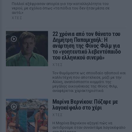
Πολλοί εξέφρασαν απορία για την καταλληλότητα του
νερού, με σχόλια όπως «τα πόδια του δεν ήταν μέσα σε
αυτό;»
ΧΤΕΣ
22 χρόνια από τον θάνατο του
Δημήτρη Παπαμιχαήλ: Η
ανάρτηση της Φίνος Φιλμ για
το «γοητευτικό λεβεντόπαιδο
του ελληνικού σινεμά»
ΧΤΕΣ
Τον θυμόμαστε ως σπουδαίο ηθοποιό και
καλλιτέχνη που αποτέλεσε, μαζί με την
Αλίκη, αναπόσπαστο κομμάτι της
μεγάλης οικογένειας της Φίνος Φιλμ,
αναφέρεται χαρακτηριστικά
Μαρίνα Βερνίκου: Πόζαρε με
λαγοκέφαλο στο χέρι
ΧΤΕΣ
Η Μαρίνα Βερνίκου εξηγεί πώς να
αντιδρούμε όταν συναντάμε λαγοκέφαλο
στη θάλασσα