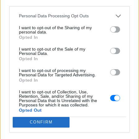
third parties.
Personal Data Processing Opt Outs
I want to opt-out of the Sharing of my
personal data.
ΔΕΙΤΕ ΕΠΙΣΗΣ
Opted In
ΣΤΗΝ ΙΔΙΑ ΚΑΤΗΓΟΡΙΑ
I want to opt-out of the Sale of my
Personal Data.
Opted In
Η Γαρυφαλλιά Καληφώνη στην
Πάρο με μαύρο μπικίνι ‑ δείτε
I want to opt-out of processing my
Personal Data for Targeted Advertising.
τις πόζες της
Opted In
ΣΉΜΕΡΑ
I want to opt-out of Collection, Use,
Το μοντέλο μοιράστηκε φωτογραφίες
Retention, Sale, and/or Sharing of my
από τις καλοκαιρινές της διακοπές στο
Personal Data that Is Unrelated with the
νησί των Κυκλάδων
Purposes for which it was collected.
Opted Out
Ιωάννα Τούνη: «Έβγαλα όλο το
βράδυ στο νοσοκομείο με ορούς
CONFIRM
και αντιβιώσεις»
ΣΉΜΕΡΑ