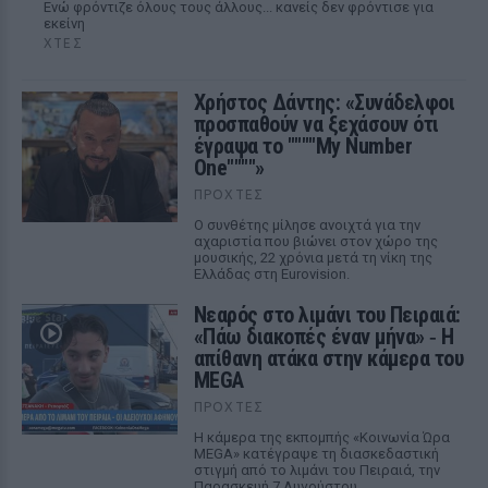
Ενώ φρόντιζε όλους τους άλλους... κανείς δεν φρόντισε για
εκείνη
ΧΤΕΣ
Χρήστος Δάντης: «Συνάδελφοι
προσπαθούν να ξεχάσουν ότι
έγραψα το """"My Number
One""""»
ΠΡΟΧΤΈΣ
Ο συνθέτης μίλησε ανοιχτά για την
αχαριστία που βιώνει στον χώρο της
μουσικής, 22 χρόνια μετά τη νίκη της
Ελλάδας στη Eurovision.
Νεαρός στο λιμάνι του Πειραιά:
«Πάω διακοπές έναν μήνα» ‑ Η
απίθανη ατάκα στην κάμερα του
MEGA
ΠΡΟΧΤΈΣ
Η κάμερα της εκπομπής «Κοινωνία Ώρα
MEGA» κατέγραψε τη διασκεδαστική
στιγμή από το λιμάνι του Πειραιά, την
Παρασκευή 7 Αυγούστου.