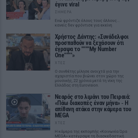
έγινε viral
ΣΉΜΕΡΑ
Ενώ φρόντιζε όλους τους άλλους...
κανείς δεν φρόντισε για εκείνη
Χρήστος Δάντης: «Συνάδελφοι
προσπαθούν να ξεχάσουν ότι
έγραψα το """"My Number
One""""»
ΧΤΕΣ
Ο συνθέτης μίλησε ανοιχτά για την
αχαριστία που βιώνει στον χώρο της
μουσικής, 22 χρόνια μετά τη νίκη της
Ελλάδας στη Eurovision.
Νεαρός στο λιμάνι του Πειραιά:
«Πάω διακοπές έναν μήνα» ‑ Η
απίθανη ατάκα στην κάμερα του
MEGA
ΧΤΕΣ
Η κάμερα της εκπομπής «Κοινωνία Ώρα
MEGA» κατέγραψε τη διασκεδαστική