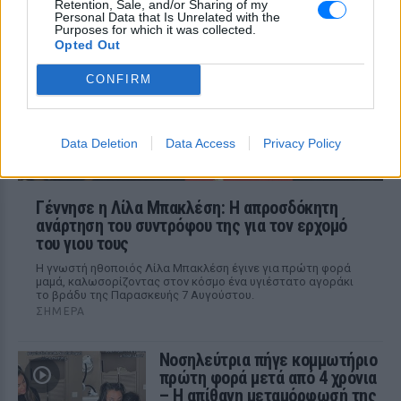
Retention, Sale, and/or Sharing of my
Personal Data that Is Unrelated with the
Η Μαρίνα Βερνίκου εξηγεί πώς να
Purposes for which it was collected.
αντιδρούμε όταν συναντάμε λαγοκέφαλο
Opted Out
στη θάλασσα
CONFIRM
Data Deletion
Data Access
Privacy Policy
Γέννησε η Λίλα Μπακλέση: Η απροσδόκητη
ανάρτηση του συντρόφου της για τον ερχομό
του γιου τους
Η γνωστή ηθοποιός Λίλα Μπακλέση έγινε για πρώτη φορά
μαμά, καλωσορίζοντας στον κόσμο ένα υγιέστατο αγοράκι
το βράδυ της Παρασκευής 7 Αυγούστου.
ΣΉΜΕΡΑ
Νοσηλεύτρια πήγε κομμωτήριο
πρώτη φορά μετά από 4 χρόνια
– Η απίθανη μεταμόρφωσή της