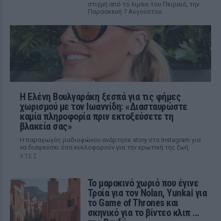
στιγμή από το λιμάνι του Πειραιά, την
Παρασκευή 7 Αυγούστου.
Η Ελένη Βουλγαράκη ξεσπά για τις φήμες
χωρισμού με τον Ιωαννίδη: «Διασταυρώστε
καμία πληροφορία πριν εκτοξεύσετε τη
βλακεία σας»
Η παραγωγός ραδιοφώνου ανάρτησε story στο Instagram για
να διαψεύσει όσα κυκλοφορούν για την ερωτική της ζωή
ΧΤΕΣ
Το μαροκινό χωριό που έγινε
Τροία για τον Nolan, Yunkai για
το Game of Thrones και
σκηνικό για το βίντεο κλιπ ...