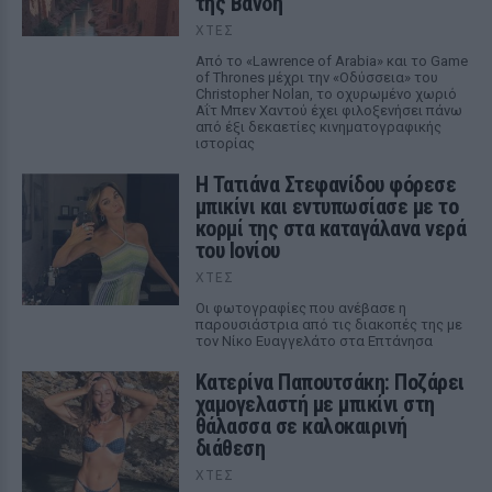
της Βανδή
ΧΤΕΣ
Από το «Lawrence of Arabia» και το Game
of Thrones μέχρι την «Οδύσσεια» του
Christopher Nolan, το οχυρωμένο χωριό
Αΐτ Μπεν Χαντού έχει φιλοξενήσει πάνω
από έξι δεκαετίες κινηματογραφικής
ιστορίας
Η Τατιάνα Στεφανίδου φόρεσε
μπικίνι και εντυπωσίασε με το
κορμί της στα καταγάλανα νερά
του Ιονίου
ΧΤΕΣ
Οι φωτογραφίες που ανέβασε η
παρουσιάστρια από τις διακοπές της με
τον Νίκο Ευαγγελάτο στα Επτάνησα
Κατερίνα Παπουτσάκη: Ποζάρει
χαμογελαστή με μπικίνι στη
θάλασσα σε καλοκαιρινή
διάθεση
ΧΤΕΣ