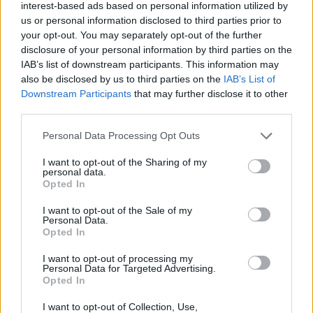
interest-based ads based on personal information utilized by
και δέχτηκε ανελέητο
us or personal information disclosed to third parties prior to
τρολάρισμα online
your opt-out. You may separately opt-out of the further
ΣΉΜΕΡΑ
disclosure of your personal information by third parties on the
Πολλοί εξέφρασαν απορία για την
IAB’s list of downstream participants. This information may
καταλληλότητα του νερού, με σχόλια
also be disclosed by us to third parties on the
IAB’s List of
όπως «τα πόδια του δεν ήταν μέσα σε
αυτό;»
Downstream Participants
that may further disclose it to other
third parties.
22 χρόνια από τον θάνατο του
Δημήτρη Παπαμιχαήλ: Η
Personal Data Processing Opt Outs
ανάρτηση της Φίνος Φιλμ για
το «γοητευτικό λεβεντόπαιδο
I want to opt-out of the Sharing of my
personal data.
του ελληνικού σινεμά»
Opted In
ΣΉΜΕΡΑ
I want to opt-out of the Sale of my
Τον θυμόμαστε ως σπουδαίο ηθοποιό και
Personal Data.
καλλιτέχνη που αποτέλεσε, μαζί με την
Opted In
Αλίκη, αναπόσπαστο κομμάτι της
μεγάλης οικογένειας της Φίνος Φιλμ,
αναφέρεται χαρακτηριστικά
I want to opt-out of processing my
Personal Data for Targeted Advertising.
Μαρίνα Βερνίκου: Πόζαρε με
Opted In
λαγοκέφαλο στο χέρι
I want to opt-out of Collection, Use,
ΣΉΜΕΡΑ