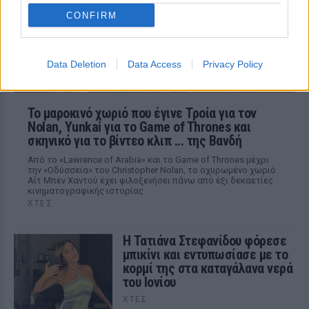
κυκλοφορούν για την ερωτική της ζωή
CONFIRM
Data Deletion
Data Access
Privacy Policy
Το μαροκινό χωριό που έγινε Τροία για τον
Nolan, Yunkai για το Game of Thrones και
σκηνικό για το βίντεο κλιπ ... της Βανδή
Από το «Lawrence of Arabia» και το Game of Thrones μέχρι
την «Οδύσσεια» του Christopher Nolan, το οχυρωμένο χωριό
Αΐτ Μπεν Χαντού έχει φιλοξενήσει πάνω από έξι δεκαετίες
κινηματογραφικής ιστορίας
ΧΤΕΣ
Η Τατιάνα Στεφανίδου φόρεσε
μπικίνι και εντυπωσίασε με το
κορμί της στα καταγάλανα νερά
του Ιονίου
ΧΤΕΣ