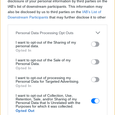
disclosure of your personal information by third parties on the
Ο συνθέτης μίλησε ανοιχτά για την
IAB’s list of downstream participants. This information may
αχαριστία που βιώνει στον χώρο της
μουσικής, 22 χρόνια μετά τη νίκη της
also be disclosed by us to third parties on the
IAB’s List of
Ελλάδας στη Eurovision.
Downstream Participants
that may further disclose it to other
third parties.
Νεαρός στο λιμάνι του Πειραιά:
«Πάω διακοπές έναν μήνα» ‑ Η
Personal Data Processing Opt Outs
απίθανη ατάκα στην κάμερα του
MEGA
I want to opt-out of the Sharing of my
ΧΤΕΣ
personal data.
Opted In
Η κάμερα της εκπομπής «Κοινωνία Ώρα
MEGA» κατέγραψε τη διασκεδαστική
I want to opt-out of the Sale of my
στιγμή από το λιμάνι του Πειραιά, την
Personal Data.
Παρασκευή 7 Αυγούστου.
Opted In
Η Ελένη Βουλγαράκη ξεσπά για
I want to opt-out of processing my
τις φήμες χωρισμού με τον
Personal Data for Targeted Advertising.
Ιωαννίδη: «Διασταυρώστε
Opted In
καμία πληροφορία πριν
εκτοξεύσετε τη βλακεία σας»
I want to opt-out of Collection, Use,
Retention, Sale, and/or Sharing of my
ΧΤΕΣ
Personal Data that Is Unrelated with the
Purposes for which it was collected.
Η παραγωγός ραδιοφώνου ανάρτησε
Opted Out
story στο Instagram για να διαψεύσει όσα