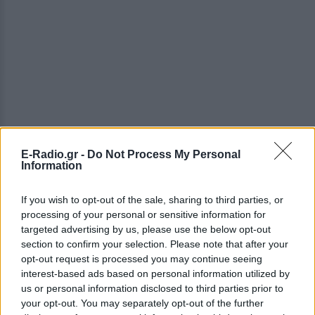
E-Radio.gr -
Do Not Process My Personal
Information
ΔΕΙΤΕ ΕΠΙΣΗΣ
If you wish to opt-out of the sale, sharing to third parties, or
ΣΤΗΝ ΙΔΙΑ ΚΑΤΗΓΟΡΙΑ
processing of your personal or sensitive information for
targeted advertising by us, please use the below opt-out
Χρήστος Δάντης: «Συνάδελφοι
section to confirm your selection. Please note that after your
προσπαθούν να ξεχάσουν ότι
opt-out request is processed you may continue seeing
έγραψα το """"My Number
interest-based ads based on personal information utilized by
One""""»
us or personal information disclosed to third parties prior to
your opt-out. You may separately opt-out of the further
ΧΤΕΣ