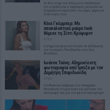
Οι δύο σταρ του Χόλιγουντ απέδειξαν
ότι η αγάπη και ο σεβασμός μπορούν να
διαρκέσουν πέρα από τον γάμο, χάρη και
στην κόρη τους.
Κάια Γκέρμπερ: Με
αποκαλυπτικό μαύρο look
θύμισε τη Σίντι Κρόφορντ
ΧΤΕΣ
Η 24χρονη πρωτοστάτησε σε εκδήλωση
για τη σειρά «The Shards» στο Λος
Αντζελες
Ιωάννα Τούνη: Αδημοσίευτη
φωτογραφία από Ίμπιζα με τον
Δημήτρη Σπυριδωνίδη
ΧΤΕΣ
Η influencer ανέβασε στο Instagram
throwback στιγμιότυπο και ρώτησε τον
σύντροφό της για τον φετινό προορισμό