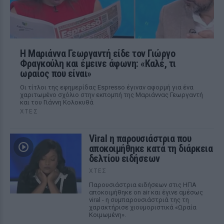
Η Μαριάννα Γεωργαντή είδε τον Γιώργο
Φραγκούλη και έμεινε άφωνη: «Καλέ, τι
ωραίος που είναι»
Οι τίτλοι της εφημερίδας Espresso έγιναν αφορμή για ένα
χαριτωμένο σχόλιο στην εκπομπή της Μαριάννας Γεωργαντή
και του Γιάννη Κολοκυθά
ΧΤΕΣ
Viral η παρουσιάστρια που
αποκοιμήθηκε κατά τη διάρκεια
δελτίου ειδήσεων
ΧΤΕΣ
Παρουσιάστρια ειδήσεων στις ΗΠΑ
αποκοιμήθηκε on air και έγινε αμέσως
viral - η συμπαρουσιάστριά της τη
χαρακτήρισε χιουμοριστικά «Ωραία
Κοιμωμένη».