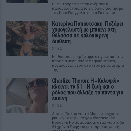
Οι φωτογραφίες που ανέβασε η
παρουσιάστρια από τις διακοπές της με
τον Νίκο Ευαγγελάτο στα Επτάνησα
Κατερίνα Παπουτσάκη: Ποζάρει
χαμογελαστή με μπικίνι στη
θάλασσα σε καλοκαιρινή
διάθεση
ΧΤΕΣ
Η ηθοποιός μοιράστηκε στιγμές από την
παραλία μέσα από Instagram stories,
ποζάροντας μέσα στο νερό με τα αγόρια
της
Charlize Theron: Η «Καλυψώ»
κλείνει τα 51 ‑ H ζωή και ο
ρόλος που άλλαξε τα πάντα για
εκείνη
ΧΤΕΣ
Από το Όσκαρ για το Monster μέχρι τη
μυθική Καλυψώ στην «Οδύσσεια» του
Νόλαν - η Νοτιοαφρικανή σταρ γιορτάζει
51 χρόνια ζωής και μια καριέρα χωρίς