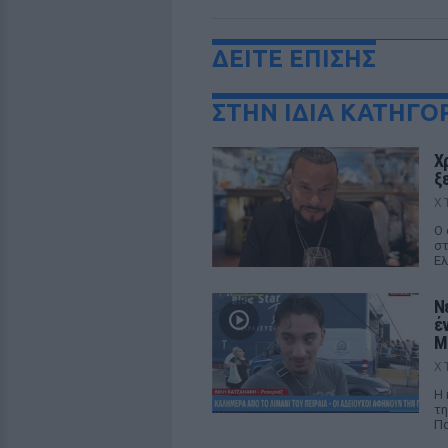
ΔΕΙΤΕ ΕΠΙΣΗΣ
ΣΤΗΝ ΙΔΙΑ ΚΑΤΗΓΟ
Χ
ξ
Χ
Ο 
στ
Ελ
Ν
έ
M
Χ
Η 
τη
Πα