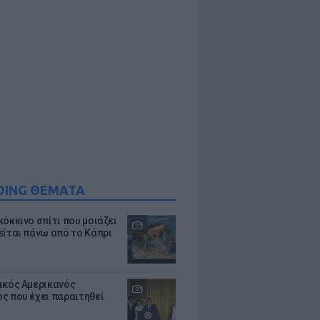
DING ΘΕΜΑΤΑ
κόκκινο σπίτι που μοιάζει
είται πάνω από το Κάπρι
ικός Αμερικανός
ς που έχει παραιτηθεί