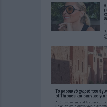
Η
χ
κ
σ
Χ
Η 
γι
ζ
Το μαροκινό χωριό που έγιν
of Thrones και σκηνικό για 
Από το «Lawrence of Arabia» και το
Nolan, το οχυρωμένο χωριό Αΐτ Μπε