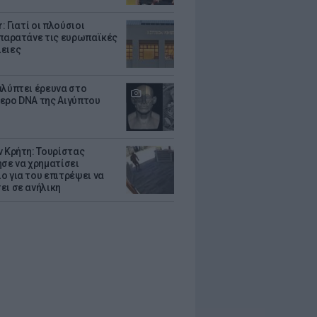
r: Γιατί οι πλούσιοι
 παρατάνε τις ευρωπαϊκές
ειες
αλύπτει έρευνα στο
ερο DNA της Αιγύπτου
ν Κρήτη: Τουρίστας
ησε να χρηματίσει
ο για του επιτρέψει να
ει σε ανήλικη