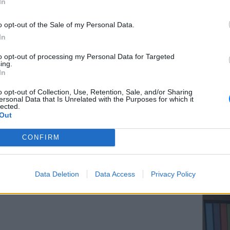
In
ΔΙΑΦΗΜΙΣΗ
o opt-out of the Sale of my Personal Data.
In
ΕΥ ΖΗΝ
to opt-out of processing my Personal Data for Targeted
Ελληνικ
ing.
scramb
In
o opt-out of Collection, Use, Retention, Sale, and/or Sharing
ersonal Data that Is Unrelated with the Purposes for which it
lected.
Out
CONFIRM
ΚΕΡΔΙΣ
Καλοκα
Data Deletion
Data Access
Privacy Policy
τα μεγ