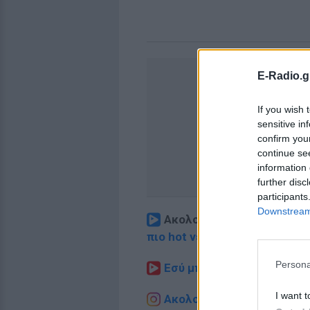
E-Radio.g
If you wish 
sensitive in
confirm you
continue se
information 
further disc
participants
Downstream 
Ακολουθήστε το E-Radio.
πιο hot νέα
.
Persona
Εσύ μπήκες στο E-Daily.gr
I want t
Ακολουθήστε το E-Radio.g