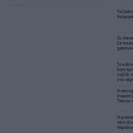
ΔΙΑΦΗΜΙΣΗ
Τα ζώδια
διαφορ
Οι «λευ
Σε ποιε
χρήση κ
Το κόλπ
λίγο πρι
ταξίδι 
στο αερ
Η νέα σχ
συγκατοί
Theron 
Η γυναί
νέος Αϊν
παραλίγο