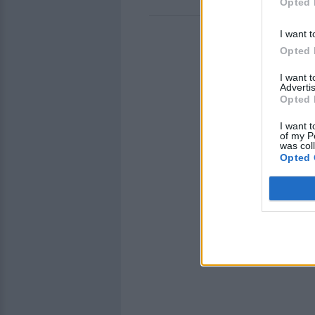
Opted 
I want t
Opted 
I want 
Advertis
Opted 
I want t
of my P
was col
Opted 