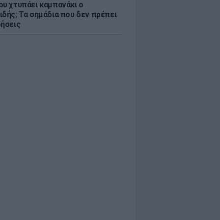
ου χτυπάει καμπανάκι ο
ιδής; Τα σημάδια που δεν πρέπει
οήσεις