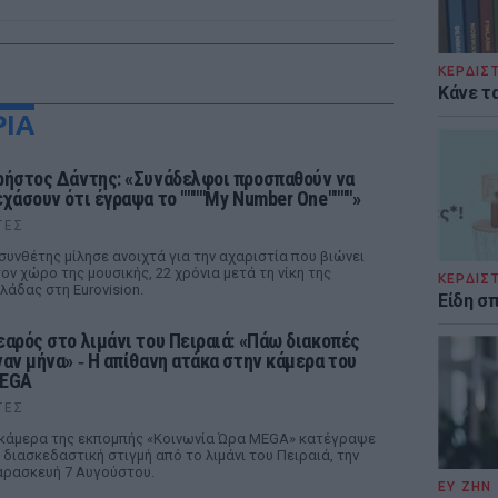
ΚΕΡΔΙΣ
Κάνε τα
ΡΙΑ
ρήστος Δάντης: «Συνάδελφοι προσπαθούν να
εχάσουν ότι έγραψα το """"My Number One""""»
ΤΕΣ
συνθέτης μίλησε ανοιχτά για την αχαριστία που βιώνει
ον χώρο της μουσικής, 22 χρόνια μετά τη νίκη της
ΚΕΡΔΙΣ
λάδας στη Eurovision.
Είδη σ
εαρός στο λιμάνι του Πειραιά: «Πάω διακοπές
ναν μήνα» ‑ Η απίθανη ατάκα στην κάμερα του
EGA
ΤΕΣ
κάμερα της εκπομπής «Κοινωνία Ώρα MEGA» κατέγραψε
 διασκεδαστική στιγμή από το λιμάνι του Πειραιά, την
ρασκευή 7 Αυγούστου.
ΕΥ ΖΗΝ