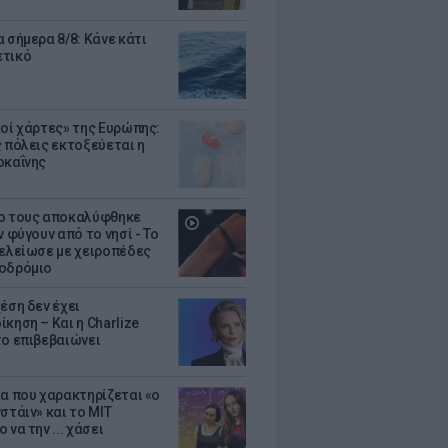
 σήμερα 8/8: Κάνε κάτι
ετικό
κοί χάρτες» της Ευρώπης:
ς πόλεις εκτοξεύεται η
οκαΐνης
ο τους αποκαλύφθηκε
ν φύγουν από το νησί - Το
τελείωσε με χειροπέδες
οδρόμιο
έση δεν έχει
κηση – Και η Charlize
το επιβεβαιώνει
κα που χαρακτηρίζεται «ο
στάιν» και το MIT
 να την ... χάσει