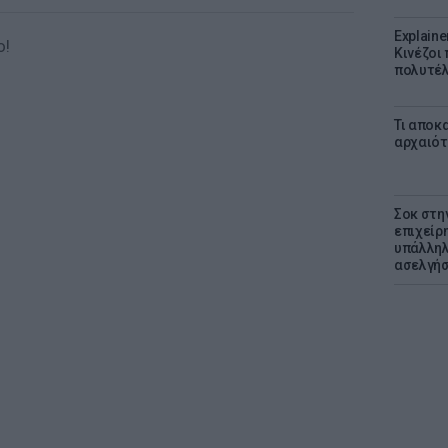
Explaine
ο!
Κινέζοι
πολυτέλ
Τι αποκ
αρχαιότ
Σοκ στη
επιχείρ
υπάλληλ
ασελγήσ