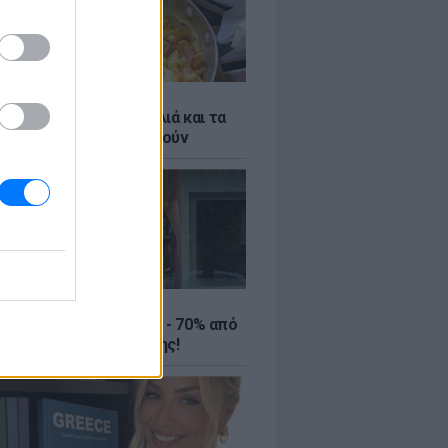
ό γιαούρτι: Μία κουταλιά και τα
led eggs θα απογειωθούν
ΤΕ
ιρινές εκπτώσεις έως - 70% από
αλύτερα eshops ένδυσης!