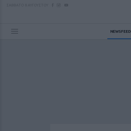
ΣΑΒΒΑΤΟ
8 ΑΥΓΟΥΣΤΟΥ
NEWSFEED