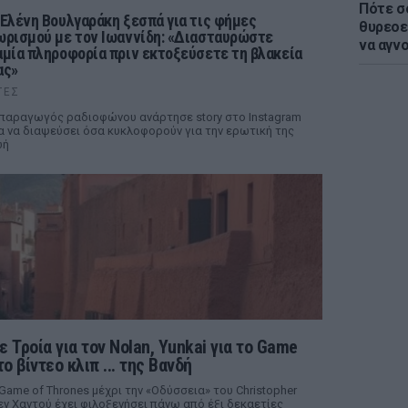
Πότε σ
 Ελένη Βουλγαράκη ξεσπά για τις φήμες
θυρεοε
ωρισμού με τον Ιωαννίδη: «Διασταυρώστε
να αγν
αμία πληροφορία πριν εκτοξεύσετε τη βλακεία
ας»
ΤΕΣ
παραγωγός ραδιοφώνου ανάρτησε story στο Instagram
α να διαψεύσει όσα κυκλοφορούν για την ερωτική της
ωή
ε Τροία για τον Nolan, Yunkai για το Game
το βίντεο κλιπ ... της Βανδή
 Game of Thrones μέχρι την «Οδύσσεια» του Christopher
ν Χαντού έχει φιλοξενήσει πάνω από έξι δεκαετίες