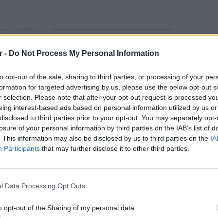
ΔΙΑΦΗΜΙΣΗ
r -
Do Not Process My Personal Information
to opt-out of the sale, sharing to third parties, or processing of your per
formation for targeted advertising by us, please use the below opt-out s
r selection. Please note that after your opt-out request is processed y
eing interest-based ads based on personal information utilized by us or
disclosed to third parties prior to your opt-out. You may separately opt-
losure of your personal information by third parties on the IAB’s list of
. This information may also be disclosed by us to third parties on the
IA
Participants
that may further disclose it to other third parties.
gr στο
Google News
και μάθετε πρώτοι
τα
POP CU
5 one-h
διάσημ
l Data Processing Opt Outs
; Τα νέα της ημέρας και ότι σου κάνει κλικ!
o opt-out of the Sharing of my personal data.
r και στο Instagram