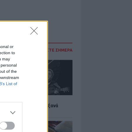
sonal or
ΔΙΑΒΑΣΤΕ ΣΗΜΕΡΑ
ection to
ou may
 personal
out of the
 downstream
B’s List of
LTURE
it wonders που έγιναν ξανά
οι από… ατύχημα