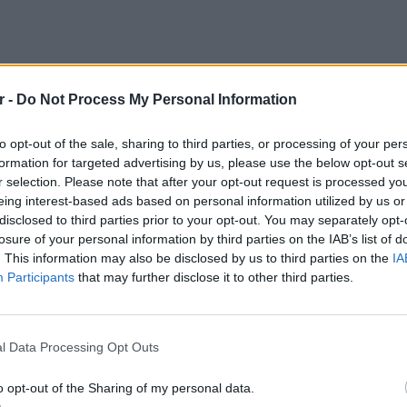
r -
Do Not Process My Personal Information
to opt-out of the sale, sharing to third parties, or processing of your per
formation for targeted advertising by us, please use the below opt-out s
r selection. Please note that after your opt-out request is processed y
eing interest-based ads based on personal information utilized by us or
disclosed to third parties prior to your opt-out. You may separately opt-
losure of your personal information by third parties on the IAB’s list of
. This information may also be disclosed by us to third parties on the
IA
ρές και σκληρές χρονικές περιόδους που
Participants
that may further disclose it to other third parties.
.000 χρόνια, καλύπτοντας μεγάλο μέρος του
 πάγου για χιλιάδες χρόνια.
ΕΥ ΖΗΝ
6 φρού
l Data Processing Opt Outs
 εδώ και καιρό ότι ο σχηματισμός των
εκτός 
 γωνία της Γης σε σχέση με τον Ήλιο.
o opt-out of the Sharing of my personal data.
ό τη δεκαετία του 1920, όταν ο Σέρβος