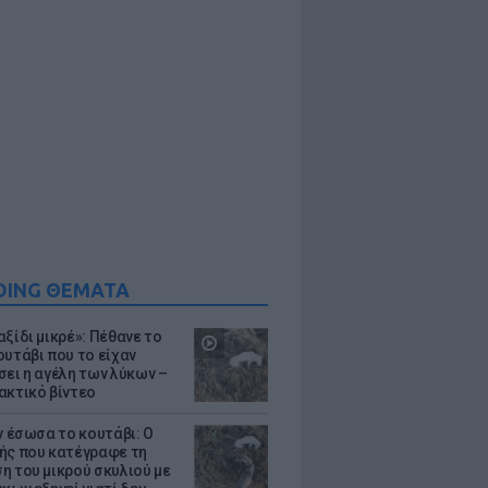
DING ΘΕΜΑΤΑ
ξίδι μικρέ»: Πέθανε το
ουτάβι που το είχαν
σει η αγέλη των λύκων –
ακτικό βίντεο
ν έσωσα το κουτάβι: Ο
ής που κατέγραφε τη
η του μικρού σκυλιού με