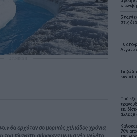
αγέλη λύ
επενέβη
5 ταινίε
στις δι
10 αποφ
Αύγουσ
ΔΙΑΦΗΜΙΣΗ
Τα ζώδια
ευνοεί 
Πού εξα
τραγουδ
εκ. δίσ
άλλαξε 
Καλοκαι
ων θα ερχόταν σε μερικές χιλιάδες χρόνια,
70% από
η του πλανήτη, σύμφωνα με μια νέα μελέτη
ένδυσης