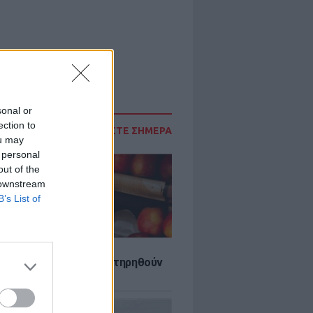
sonal or
ection to
ΔΙΑΒΑΣΤΕ ΣΗΜΕΡΑ
ou may
 personal
out of the
 downstream
B’s List of
τα που μπορουν να διατηρηθούν
ψυγείου το καλοκαίρι