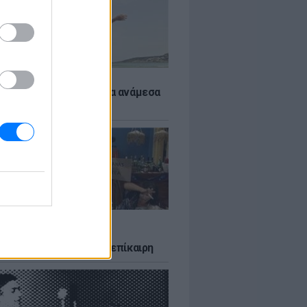
 αποφύγεις το σύγκαμα ανάμεσα
μηρούς
LTURE
δία που σατίρισε τον
υτισμό και παραμένει επίκαιρη