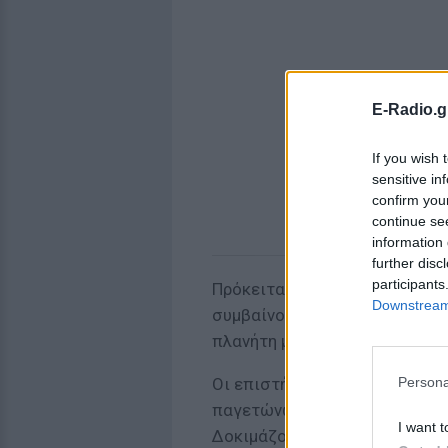
E-Radio.g
If you wish 
sensitive in
confirm you
continue se
information 
further disc
participants
Πρόκειται για εξαιρετικά ψυχ
Downstream 
συμβαίνουν περίπου κάθε 100
πλανήτη με τεράστια στρώματα
Persona
Οι επιστήμονες υποπτεύονται
παγετώνων επηρεάζεται από τη
I want t
Δοκιμάζουν αυτή τη θεωρία απ