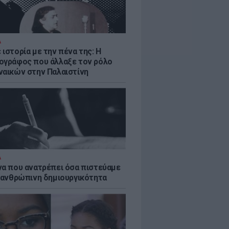
Α
ιστορία με την πένα της: Η
ογράφος που άλλαξε τον ρόλο
ναικών στην Παλαιστίνη
Α
να που ανατρέπει όσα πιστεύαμε
ν ανθρώπινη δημιουργικότητα