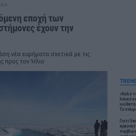
ΑΔΑ
όμενη εποχή των 
στήμονες έχουν την 
άση νέα ευρήματα σχετικά με τις
ης προς τον Ήλιο
TREN
«Καλό τα
λευκό κ
υιοθετή
Το σπαρ
Γιατί δε
ερευνητ
συμβίωσ