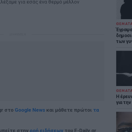
πιλέξαμε για εσάς ένα θερμό μέλλον
ΘΕΜΑΤ
Έγραψε 
ΔΙΑΦΗΜΙΣΗ
δημοσι
των γυ
ΘΕΜΑΤ
Η έρευ
για τη
gr στο
Google News
και μάθετε πρώτοι
τα
 μπείτε στην
ροή ειδήσεων
του E-Daily.gr