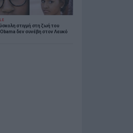
LE
δύσκολη στιγμή στη ζωή του
 Obama δεν συνέβη στον Λευκό