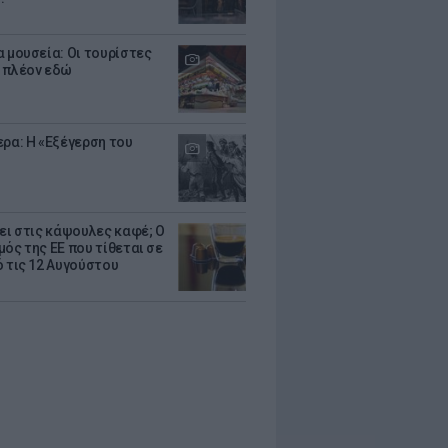
α μουσεία: Οι τουρίστες
 πλέον εδώ
ερα: Η «Εξέγερση του
ζει στις κάψουλες καφέ; Ο
μός της ΕΕ που τίθεται σε
ό τις 12 Αυγούστου