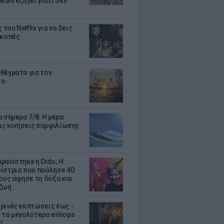
κων εξηγεί γιατί δεν
ς του Netflix για να δεις
ακοπές
θέγματα για τον
το
 σήμερα 7/8: Η μέρα
τις κινήσεις συμφιλίωσης
φανίστηκε η Dido; Η
ίστρια που πούλησε 40
κους άφησε τη δόξα και
ζωή
ρινές εκπτώσεις έως -
 τα μεγαλύτερα eshops
!