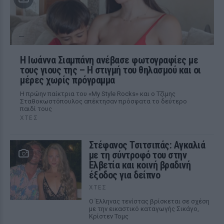
H Ιωάννα Σιαμπάνη ανέβασε φωτογραφίες με
τους γιους της – Η στιγμή του θηλασμού και οι
μέρες χωρίς πρόγραμμα
Η πρώην παίκτρια του «My Style Rocks» και ο Τζίμης
Σταθοκωστόπουλος απέκτησαν πρόσφατα το δεύτερο
παιδί τους
ΧΤΕΣ
Στέφανος Τσιτσιπάς: Αγκαλιά
με τη σύντροφό του στην
Ελβετία και κοινή βραδινή
έξοδος για δείπνο
ΧΤΕΣ
Ο Έλληνας τενίστας βρίσκεται σε σχέση
με την εικαστικό καταγωγής Σικάγο,
Κρίστεν Τομς