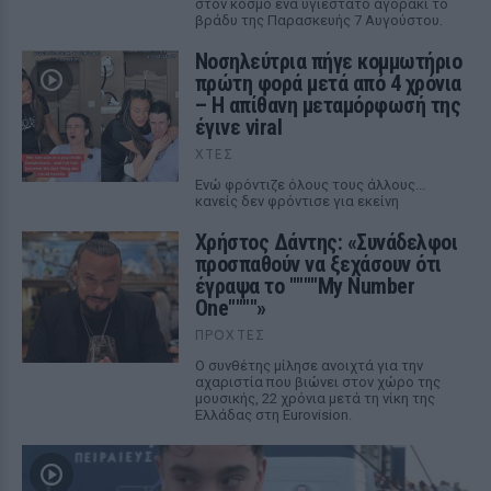
στον κόσμο ένα υγιέστατο αγοράκι το
βράδυ της Παρασκευής 7 Αυγούστου.
Νοσηλεύτρια πήγε κομμωτήριο
πρώτη φορά μετά από 4 χρόνια
– Η απίθανη μεταμόρφωσή της
έγινε viral
ΧΤΕΣ
Ενώ φρόντιζε όλους τους άλλους...
κανείς δεν φρόντισε για εκείνη
Χρήστος Δάντης: «Συνάδελφοι
προσπαθούν να ξεχάσουν ότι
έγραψα το """"My Number
One""""»
ΠΡΟΧΤΈΣ
Ο συνθέτης μίλησε ανοιχτά για την
αχαριστία που βιώνει στον χώρο της
μουσικής, 22 χρόνια μετά τη νίκη της
Ελλάδας στη Eurovision.