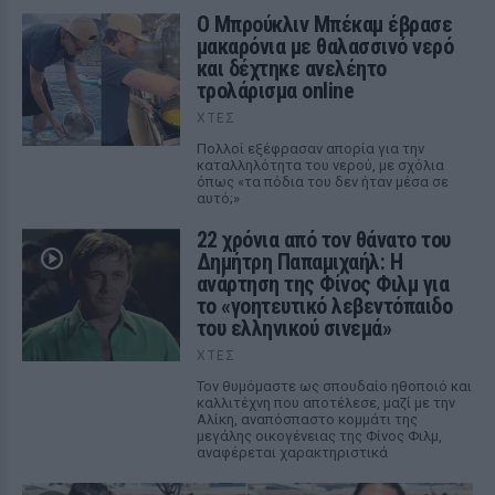
Ο Μπρούκλιν Μπέκαμ έβρασε
μακαρόνια με θαλασσινό νερό
και δέχτηκε ανελέητο
τρολάρισμα online
ΧΤΕΣ
Πολλοί εξέφρασαν απορία για την
καταλληλότητα του νερού, με σχόλια
όπως «τα πόδια του δεν ήταν μέσα σε
αυτό;»
22 χρόνια από τον θάνατο του
Δημήτρη Παπαμιχαήλ: Η
ανάρτηση της Φίνος Φιλμ για
το «γοητευτικό λεβεντόπαιδο
του ελληνικού σινεμά»
ΧΤΕΣ
Τον θυμόμαστε ως σπουδαίο ηθοποιό και
καλλιτέχνη που αποτέλεσε, μαζί με την
Αλίκη, αναπόσπαστο κομμάτι της
μεγάλης οικογένειας της Φίνος Φιλμ,
αναφέρεται χαρακτηριστικά