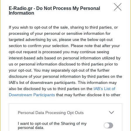
E-Radio.gr -
Do Not Process My Personal
Information
Ακολουθήστε το E-Radio.gr στο
Google News
και μάθετε πρώτοι
τα πιο hot νέα
.
If you wish to opt-out of the sale, sharing to third parties, or
processing of your personal or sensitive information for
Εσύ μπήκες στο E-Daily.gr; Τα νέα της ημέρας
targeted advertising by us, please use the below opt-out
και ότι σου κάνει κλικ!
section to confirm your selection. Please note that after your
opt-out request is processed you may continue seeing
Ακολουθήστε το E-Radio.gr και στο Instagram
interest-based ads based on personal information utilized by
us or personal information disclosed to third parties prior to
ΔΙΑΦΗΜΙΣΗ
your opt-out. You may separately opt-out of the further
disclosure of your personal information by third parties on the
IAB’s list of downstream participants. This information may
also be disclosed by us to third parties on the
IAB’s List of
Downstream Participants
that may further disclose it to other
third parties.
Personal Data Processing Opt Outs
I want to opt-out of the Sharing of my
personal data.