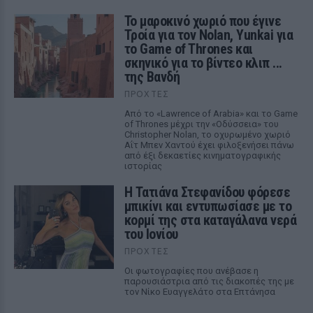
Το μαροκινό χωριό που έγινε
Τροία για τον Nolan, Yunkai για
το Game of Thrones και
σκηνικό για το βίντεο κλιπ ...
της Βανδή
ΠΡΟΧΤΈΣ
Από το «Lawrence of Arabia» και το Game
of Thrones μέχρι την «Οδύσσεια» του
Christopher Nolan, το οχυρωμένο χωριό
Αΐτ Μπεν Χαντού έχει φιλοξενήσει πάνω
από έξι δεκαετίες κινηματογραφικής
ιστορίας
Η Τατιάνα Στεφανίδου φόρεσε
μπικίνι και εντυπωσίασε με το
κορμί της στα καταγάλανα νερά
του Ιονίου
ΠΡΟΧΤΈΣ
Οι φωτογραφίες που ανέβασε η
παρουσιάστρια από τις διακοπές της με
τον Νίκο Ευαγγελάτο στα Επτάνησα