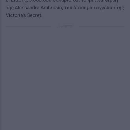
8. Επίσης, 5.000.000 δολάρια και τα φετινά κέρδη
της Alessandra Ambrosio, του διάσημου αγγέλου της
Victoria's Secret.
ΔΙΑΦΗΜΙΣΗ