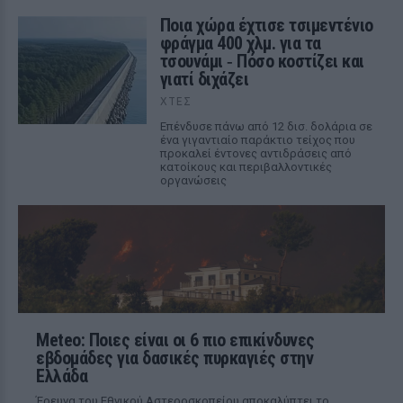
Ποια χώρα έχτισε τσιμεντένιο
φράγμα 400 χλμ. για τα
τσουνάμι ‑ Πόσο κοστίζει και
γιατί διχάζει
ΧΤΕΣ
Επένδυσε πάνω από 12 δισ. δολάρια σε
ένα γιγαντιαίο παράκτιο τείχος που
προκαλεί έντονες αντιδράσεις από
κατοίκους και περιβαλλοντικές
οργανώσεις
Meteo: Ποιες είναι οι 6 πιο επικίνδυνες
εβδομάδες για δασικές πυρκαγιές στην
Ελλάδα
Έρευνα του Εθνικού Αστεροσκοπείου αποκαλύπτει το