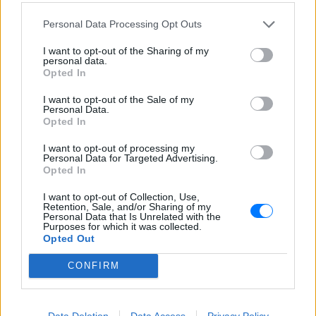
Βραζιλιάνος είναι έτοιμος να αποδεχτεί
την πρόταση της Ρεάλ
Personal Data Processing Opt Outs
Meta έξυπνα γυαλιά: Γιατί
I want to opt-out of the Sharing of my
εστιατόρια, παμπ και θέατρα
personal data.
στη Βρετανία τα απαγορεύουν
Opted In
ΧΤΕΣ
I want to opt-out of the Sale of my
Personal Data.
Από τον εστιάτορα Τζέρεμι Κινγκ ως την
Opted In
αλυσίδα Wetherspoons και τον όμιλο ATG
Theatres, ολοένα περισσότεροι χώροι
εστίασης και ψυχαγωγίας κλείνουν την
I want to opt-out of processing my
πόρτα στα Ray-Ban Meta glasses.
Personal Data for Targeted Advertising.
Opted In
I want to opt-out of Collection, Use,
Retention, Sale, and/or Sharing of my
Personal Data that Is Unrelated with the
Purposes for which it was collected.
Opted Out
CONFIRM
Ο εκλεκτός του Τραμπ: Το κρυφό σχέδιο
διαδοχής στην ηγεσία του MAGA
Data Deletion
Data Access
Privacy Policy
Ο Ντόναλντ Τραμπ φέρεται να έδωσε ιδιωτικά το πιο