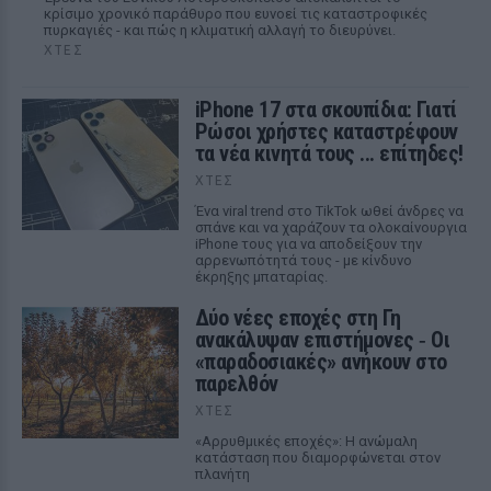
κρίσιμο χρονικό παράθυρο που ευνοεί τις καταστροφικές
πυρκαγιές - και πώς η κλιματική αλλαγή το διευρύνει.
ΧΤΕΣ
iPhone 17 στα σκουπίδια: Γιατί
Ρώσοι χρήστες καταστρέφουν
τα νέα κινητά τους ... επίτηδες!
ΧΤΕΣ
Ένα viral trend στο TikTok ωθεί άνδρες να
σπάνε και να χαράζουν τα ολοκαίνουργια
iPhone τους για να αποδείξουν την
αρρενωπότητά τους - με κίνδυνο
έκρηξης μπαταρίας.
Δύο νέες εποχές στη Γη
ανακάλυψαν επιστήμονες ‑ Oι
«παραδοσιακές» ανήκουν στο
παρελθόν
ΧΤΕΣ
«Αρρυθμικές εποχές»: Η ανώμαλη
κατάσταση που διαμορφώνεται στον
πλανήτη