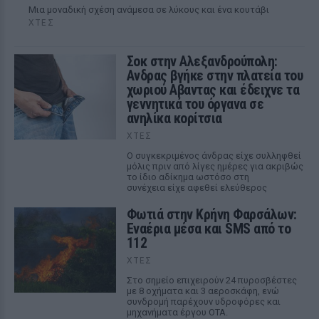
Μια μοναδική σχέση ανάμεσα σε λύκους και ένα κουτάβι
ΧΤΕΣ
Σοκ στην Αλεξανδρούπολη:
Ανδρας βγήκε στην πλατεία του
χωριού Αβαντας και έδειχνε τα
γεννητικά του όργανα σε
ανηλίκα κορίτσια
ΧΤΕΣ
Ο συγκεκριμένος άνδρας είχε συλληφθεί
μόλις πριν από λίγες ημέρες για ακριβώς
το ίδιο αδίκημα ωστόσο στη
συνέχεια είχε αφεθεί ελεύθερος
Φωτιά στην Κρήνη Φαρσάλων:
Εναέρια μέσα και SMS από το
112
ΧΤΕΣ
Στο σημείο επιχειρούν 24 πυροσβέστες
με 8 οχήματα και 3 αεροσκάφη, ενώ
συνδρομή παρέχουν υδροφόρες και
μηχανήματα έργου ΟΤΑ.