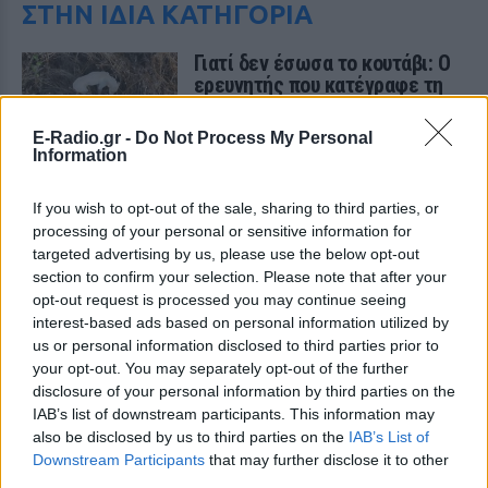
ΣΤΗΝ ΙΔΙΑ ΚΑΤΗΓΟΡΙΑ
Γιατί δεν έσωσα το κουτάβι: Ο
ερευνητής που κατέγραφε τη
συμβίωση του μικρού σκυλιού
με αγέλη λύκων εξηγεί γιατί
E-Radio.gr -
Do Not Process My Personal
δεν επενέβη
Information
ΧΤΕΣ
If you wish to opt-out of the sale, sharing to third parties, or
«Κρατάμε την επιστημονική απόσταση,
δεν είναι δυνατόν να πάω να επέμβω,
processing of your personal or sensitive information for
ούτε γίνεται να στείλω κάποιον
targeted advertising by us, please use the below opt-out
κτηνίατρο σε ένα μέρος όπου υπάρχει
αγέλη με λύκους, είναι επικίνδυνο» λέει
section to confirm your selection. Please note that after your
στο protothema.gr ο διδάκτορας
opt-out request is processed you may continue seeing
ζωολογίας του ΑΠΘ, Θεόδωρος Κομηνός
interest-based ads based on personal information utilized by
- Έχουν πεθάνει και έξι λυκόπουλα
us or personal information disclosed to third parties prior to
Για πάντα στη Ρεάλ Μαδρίτης ο
your opt-out. You may separately opt-out of the further
Βινίσιους: Υπογράφει νέο
disclosure of your personal information by third parties on the
εξαετές συμβόλαιο ο
IAB’s list of downstream participants. This information may
Βραζιλιάνος
also be disclosed by us to third parties on the
IAB’s List of
ΧΤΕΣ
Downstream Participants
that may further disclose it to other
third parties.
Σύμφωνα με τον Φαμπρίτσιο Ρομάνο ο