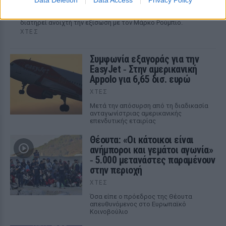
ξεκάθαρο μέχρι σήμερα σήμα υπέρ του αντιπροέδρου ως
διαδόχου του στο Ρεπουμπλικανικό Κόμμα, ενώ παράλληλα
διατηρεί ανοιχτή την εξίσωση με τον Μάρκο Ρούμπιο.
ΧΤΕΣ
Συμφωνία εξαγοράς για την
EasyJet ‑ Στην αμερικανική
Appolo για 6,65 δισ. ευρώ
ΧΤΕΣ
Μετά την απόσυρση από τη διαδικασία
ανταγωνίστριας αμερικανικής
επενδυτικής εταιρίας
Θέουτα: «Οι κάτοικοι είναι
ανήμποροι και γεμάτοι αγωνία»
‑ 5.000 μετανάστες παραμένουν
στην περιοχή
ΧΤΕΣ
Όσα είπε ο πρόεδρος της Θέουτα
απευθυνόμενος στο Ευρωπαϊκό
Κοινοβούλιο