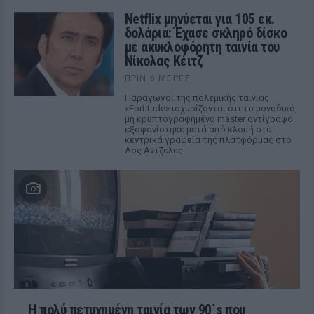
Netflix μηνύεται για 105 εκ.
δολάρια: Έχασε σκληρό δίσκο
με ακυκλοφόρητη ταινία του
Νίκολας Κέιτζ
ΠΡΙΝ 6 ΜΈΡΕΣ
Παραγωγοί της πολεμικής ταινίας
«Fortitude» ισχυρίζονται ότι το μοναδικό,
μη κρυπτογραφημένο master αντίγραφο
εξαφανίστηκε μετά από κλοπή στα
κεντρικά γραφεία της πλατφόρμας στο
Λος Αντζελες.
Η πολύ πετυχημένη ταινία των 90`s που