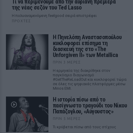
Τι να περιμένουμε από την αυριανή πρεμιέρα
της νέας σεζόν του Ted Lasso
Η πολυαναμενόμενη feelgood σειρά επιστρέφει
ΠΡΟΧΤΈΣ
Η Πηνελόπη Αναστασοπούλου
κυκλοφορεί επίσημα τη
διασκευή της στο «The
Unforgiven II» των Metallica
ΠΡΙΝ 3 ΜΈΡΕΣ
Η ερμηνεία της διακρίθηκε στον
παγκόσμιο διαγωνισμό
#GetTheReLoadOut και κυκλοφορεί τώρα
σε όλες τις ψηφιακές πλατφόρμες μέσω
Minos EMI.
Η ιστορία πίσω από το
πασίγνωστο τραγούδι του Νίκου
Παπάζογλου, «Αύγουστος»
ΠΡΙΝ 5 ΜΈΡΕΣ
Τι κρύβεται πίσω από τους στίχους