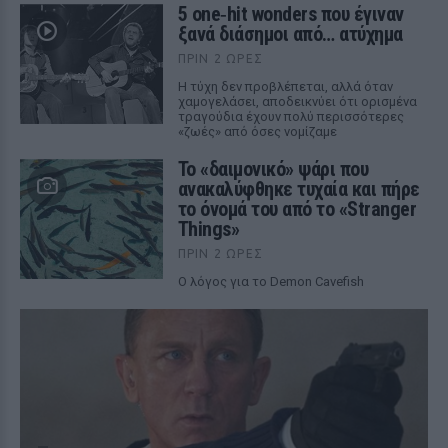
5 one‑hit wonders που έγιναν
ξανά διάσημοι από… ατύχημα
ΠΡΙΝ 2 ΏΡΕΣ
Η τύχη δεν προβλέπεται, αλλά όταν
χαμογελάσει, αποδεικνύει ότι ορισμένα
τραγούδια έχουν πολύ περισσότερες
«ζωές» από όσες νομίζαμε
Το «δαιμονικό» ψάρι που
ανακαλύφθηκε τυχαία και πήρε
το όνομά του από το «Stranger
Things»
ΠΡΙΝ 2 ΏΡΕΣ
Ο λόγος για το Demon Cavefish