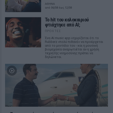
ΑΘΗΝΑ
από 06/08 έως 12/08
Το hit του καλοκαιριού
φτιάχτηκε από AI;
ΠΡΟΧΤΈΣ
Ένα AI music app ισχυρίζεται ότι το
Rubberz «πολύ πιθανό» να προέρχεται
από το μοντέλο του - και η μουσική
βιομηχανία αναρωτιέται αν η χρήση
τεχνητής νοημοσύνης πρέπει να
δηλώνεται.