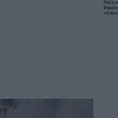
Πότε σ
θυρεοε
να αγν