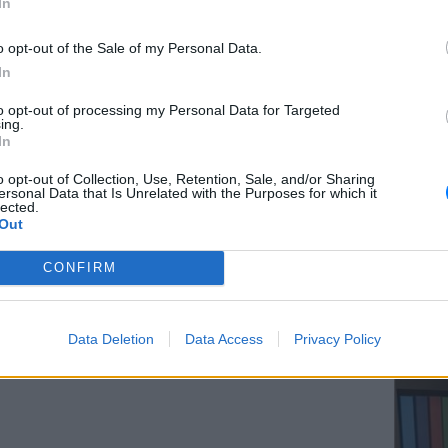
In
s and injuries, but the exact numbers are
o opt-out of the Sale of my Personal Data.
In
ential…
pic.twitter.com/BeXulPDEA3
ΕΥ ΖΗΝ
to opt-out of processing my Personal Data for Targeted
Ελληνικ
ing.
ΔΙΑΦΗΜΙΣΗ
scramb
In
o opt-out of Collection, Use, Retention, Sale, and/or Sharing
ersonal Data that Is Unrelated with the Purposes for which it
lected.
Out
CONFIRM
ΚΕΡΔΙΣ
Καλοκα
Data Deletion
Data Access
Privacy Policy
τα μεγ