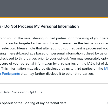
r -
Do Not Process My Personal Information
to opt-out of the sale, sharing to third parties, or processing of your per
nt a ballistic missile hit the center of
formation for targeted advertising by us, please use the below opt-out s
r selection. Please note that after your opt-out request is processed y
eing interest-based ads based on personal information utilized by us or
 it hit a trolleybus.
disclosed to third parties prior to your opt-out. You may separately opt-
losure of your personal information by third parties on the IAB’s list of
Je
. This information may also be disclosed by us to third parties on the
IA
Participants
that may further disclose it to other third parties.
il 13, 2025
POP CU
enter of Sumy. Photos and videos of the
5 one-h
διάσημ
l Data Processing Opt Outs
o opt-out of the Sharing of my personal data.
o ballistic missiles. As a result of the