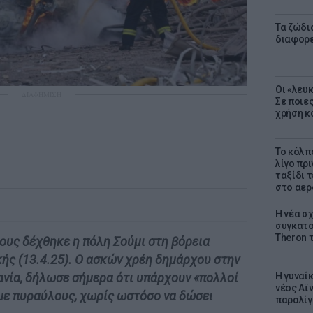
Τα ζώδια
διαφορ
Οι «λευ
ΔΙΑΦΗΜΙΣΗ
Σε ποιε
χρήση κ
Το κόλπ
λίγο πρι
ταξίδι 
στο αερ
Η νέα σχ
συγκατοί
Theron 
ους δέχθηκε η πόλη Σούμι στη βόρεια
κής (13.4.25). Ο ασκών χρέη δημάρχου στην
Η γυναί
ανία, δήλωσε σήμερα ότι υπάρχουν «πολλοί
νέος Αϊν
με πυραύλους, χωρίς ωστόσο να δώσει
παραλίγο