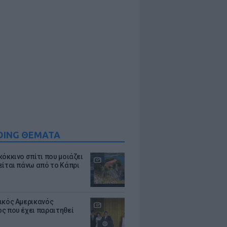
DING ΘΕΜΑΤΑ
κόκκινο σπίτι που μοιάζει
είται πάνω από το Κάπρι
ικός Αμερικανός
ς που έχει παραιτηθεί