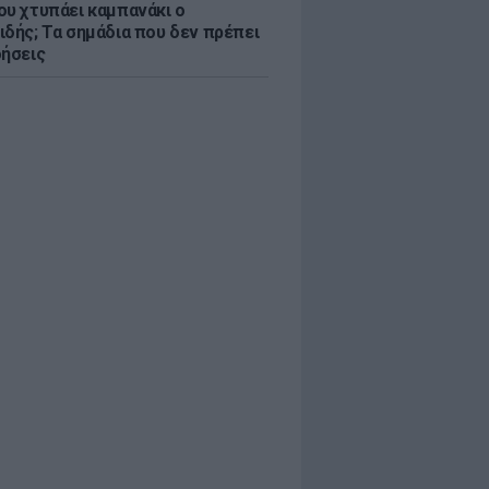
ου χτυπάει καμπανάκι ο
ιδής; Τα σημάδια που δεν πρέπει
οήσεις