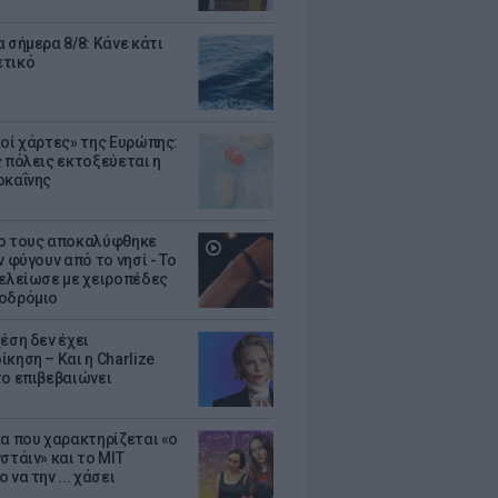
 σήμερα 8/8: Κάνε κάτι
ετικό
κοί χάρτες» της Ευρώπης:
ς πόλεις εκτοξεύεται η
οκαΐνης
ο τους αποκαλύφθηκε
ν φύγουν από το νησί - Το
τελείωσε με χειροπέδες
οδρόμιο
έση δεν έχει
κηση – Και η Charlize
το επιβεβαιώνει
κα που χαρακτηρίζεται «ο
στάιν» και το MIT
 να την ... χάσει