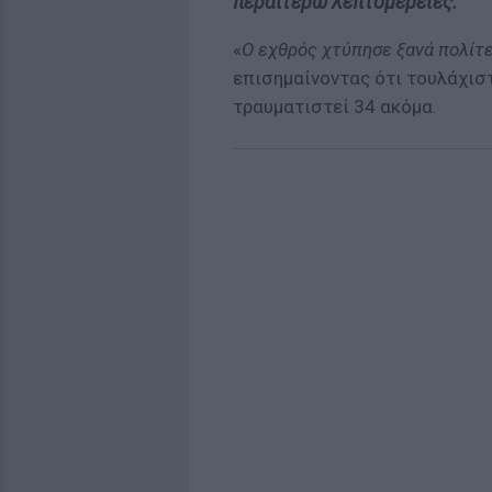
περαιτέρω λεπτομέρειες.
«
Ο εχθρός χτύπησε ξανά πολίτ
επισημαίνοντας ότι τουλάχιστ
τραυματιστεί 34 ακόμα.