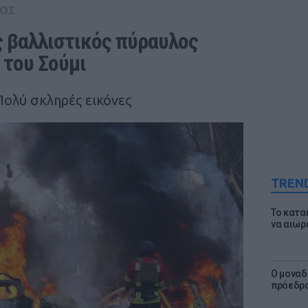
ΟΣ
 βαλλιστικός πύραυλος 
 του Σούμι
Πολύ σκληρές εικόνες
TREN
Το κατα
να αιωρ
Ο μοναδ
πρόεδρο