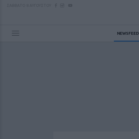
ΣΑΒΒΑΤΟ
8 ΑΥΓΟΥΣΤΟΥ
NEWSFEED