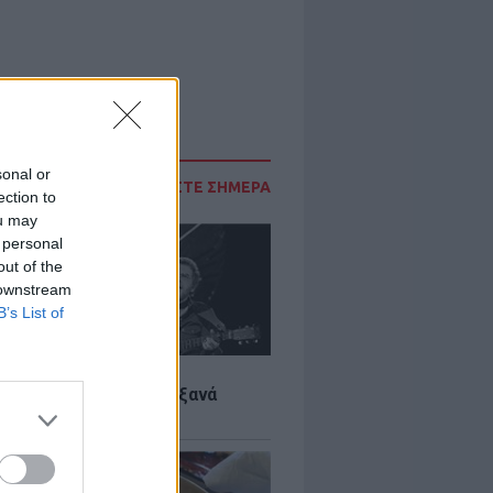
sonal or
ΔΙΑΒΑΣΤΕ ΣΗΜΕΡΑ
ection to
ou may
 personal
out of the
 downstream
B’s List of
LTURE
it wonders που έγιναν ξανά
οι από… ατύχημα