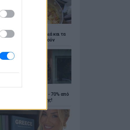
ό γιαούρτι: Μία κουταλιά και τα
led eggs θα απογειωθούν
ΤΕ
ιρινές εκπτώσεις έως - 70% από
αλύτερα eshops ένδυσης!