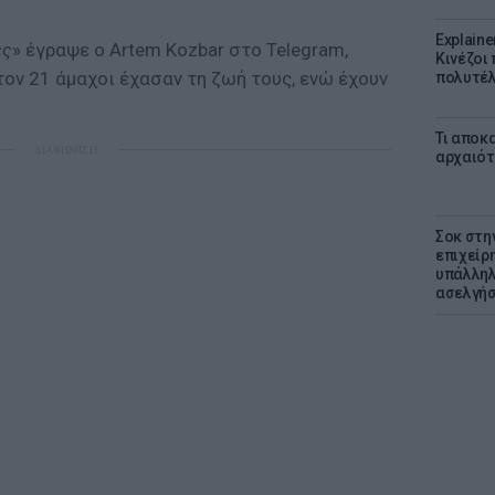
Explaine
ες
» έγραψε ο Artem Kozbar στο Telegram,
Κινέζοι
ον 21 άμαχοι έχασαν τη ζωή τους, ενώ έχουν
πολυτέλ
Τι αποκ
ΔΙΑΦΗΜΙΣΗ
αρχαιότ
Σοκ στη
επιχείρ
υπάλληλ
ασελγήσ