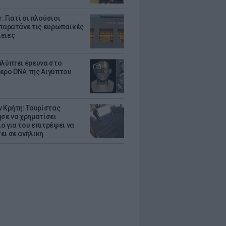
r: Γιατί οι πλούσιοι
 παρατάνε τις ευρωπαϊκές
ειες
αλύπτει έρευνα στο
ερο DNA της Αιγύπτου
ν Κρήτη: Τουρίστας
ησε να χρηματίσει
ο για του επιτρέψει να
ει σε ανήλικη