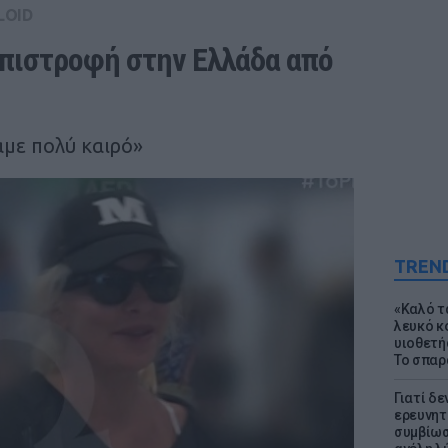
LOID
πιστροφή στην Ελλάδα από 
ναμε πολύ καιρό»
TREN
«Καλό τα
λευκό κ
υιοθετή
Το σπαρ
Γιατί δε
ερευνητ
συμβίωσ