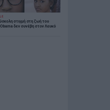
LE
δύσκολη στιγμή στη ζωή του
 Obama δεν συνέβη στον Λευκό