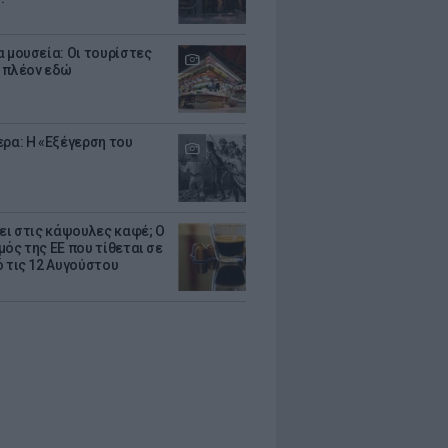
α μουσεία: Οι τουρίστες
 πλέον εδώ
ερα: Η «Εξέγερση του
ζει στις κάψουλες καφέ; Ο
μός της ΕΕ που τίθεται σε
ό τις 12 Αυγούστου