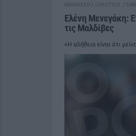
NEWSFEED
/
LIFESTYLE
/
TAB
Ελένη Μενεγάκη: Ε
τις Μαλδίβες
«Η αλήθεια είναι ότι μεί