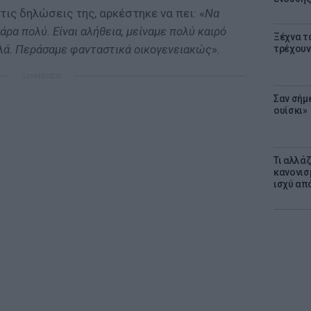
τις δηλώσεις της, αρκέστηκε να πει: «
Να
άρα πολύ. Είναι αλήθεια, μείναμε πολύ καιρό
Ξέχνα τ
αλά. Περάσαμε φανταστικά οικογενειακώς
».
τρέχουν
ΔΙΑΦΗΜΙΣΗ
Σαν σήμ
ουίσκι»
Τι αλλά
κανονισ
ισχύ απ