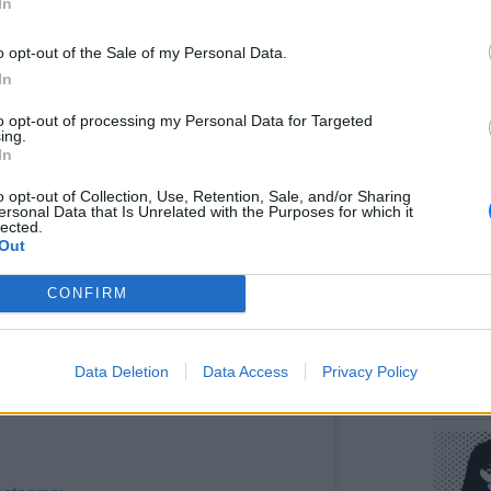
In
αμονής της στις Μαλδίβες, η Ελένη Μενεγάκη
o opt-out of the Sale of my Personal Data.
ότυπα στον προσωπικό της λογαριασμό στο
In
to opt-out of processing my Personal Data for Targeted
ΕΥ ΖΗΝ
ing.
Πώς να
In
στους 
o opt-out of Collection, Use, Retention, Sale, and/or Sharing
ersonal Data that Is Unrelated with the Purposes for which it
lected.
Out
CONFIRM
POP CU
Data Deletion
Data Access
Privacy Policy
Η κωμω
νεοπλο