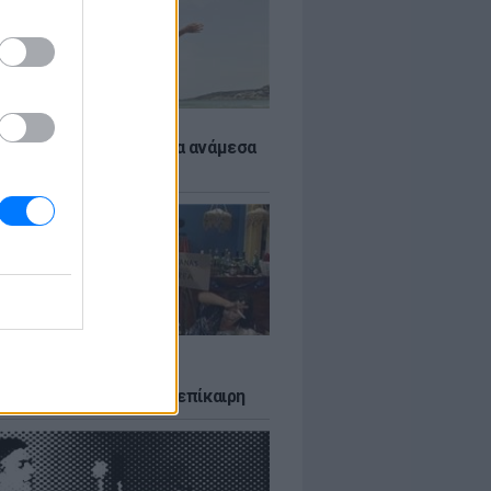
 αποφύγεις το σύγκαμα ανάμεσα
μηρούς
LTURE
δία που σατίρισε τον
υτισμό και παραμένει επίκαιρη