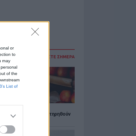
sonal or
ection to
ΔΙΑΒΑΣΤΕ ΣΗΜΕΡΑ
ou may
 personal
out of the
 downstream
B’s List of
τα που μπορουν να διατηρηθούν
ψυγείου το καλοκαίρι