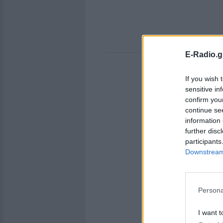
E-Radio.g
If you wish 
sensitive in
confirm you
continue se
information 
further disc
participants
Downstream 
Persona
I want t