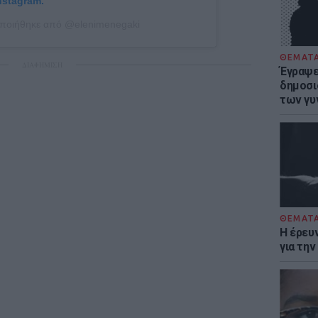
nstagram.
οποιήθηκε από @elenimenegaki
ΘΕΜΑΤ
ΔΙΑΦΗΜΙΣΗ
Έγραψε 
δημοσι
των γυ
ΘΕΜΑΤ
Η έρευ
για τη