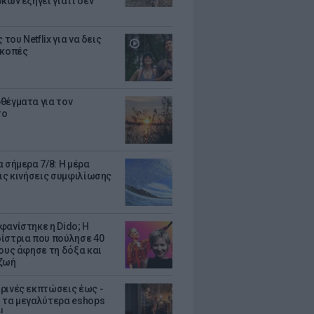
κων εξηγεί γιατί δεν
ς του Netflix για να δεις
ακοπές
θέγματα για τον
το
 σήμερα 7/8: Η μέρα
τις κινήσεις συμφιλίωσης
φανίστηκε η Dido; Η
ίστρια που πούλησε 40
κους άφησε τη δόξα και
ζωή
ρινές εκπτώσεις έως -
 τα μεγαλύτερα eshops
!