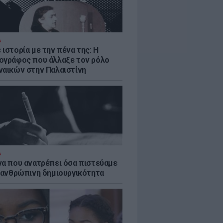
Α
ιστορία με την πένα της: Η
ογράφος που άλλαξε τον ρόλο
ναικών στην Παλαιστίνη
Α
να που ανατρέπει όσα πιστεύαμε
ν ανθρώπινη δημιουργικότητα