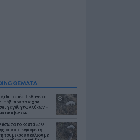
DING ΘΕΜΑΤΑ
ξίδι μικρέ»: Πέθανε το
ουτάβι που το είχαν
σει η αγέλη των λύκων –
ακτικό βίντεο
ν έσωσα το κουτάβι: Ο
ής που κατέγραφε τη
η του μικρού σκυλιού με