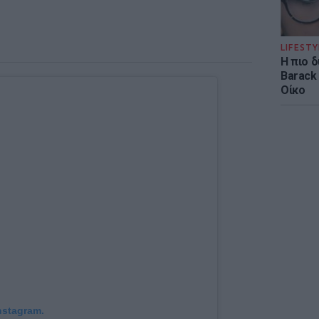
LIFESTY
Η πιο 
Barack
Οίκο
nstagram.