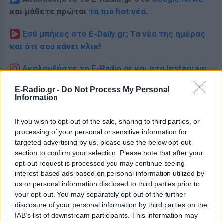
και μάθετε πρώτοι
τα πιο hot νέα
.
Εσύ μπήκες στο E-Daily.gr; Τα νέα της ημέρας
και ότι σου κάνει κλικ!
Ακολουθήστε το E-Radio.gr και στο Instagram
ΔΙΑΦΗΜΙΣΗ
E-Radio.gr -
Do Not Process My Personal
Information
If you wish to opt-out of the sale, sharing to third parties, or
processing of your personal or sensitive information for
targeted advertising by us, please use the below opt-out
section to confirm your selection. Please note that after your
opt-out request is processed you may continue seeing
interest-based ads based on personal information utilized by
us or personal information disclosed to third parties prior to
your opt-out. You may separately opt-out of the further
disclosure of your personal information by third parties on the
IAB’s list of downstream participants. This information may