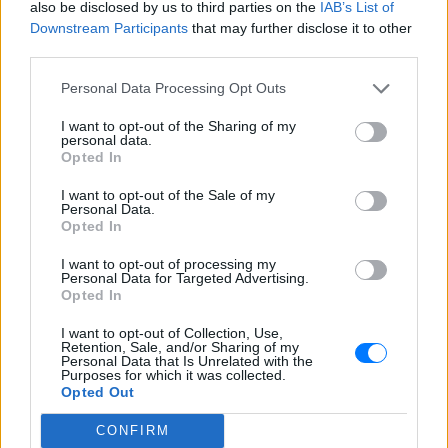
also be disclosed by us to third parties on the
IAB’s List of
Downstream Participants
that may further disclose it to other
third parties.
Personal Data Processing Opt Outs
I want to opt-out of the Sharing of my
personal data.
Opted In
I want to opt-out of the Sale of my
ΔΕΙΤΕ ΕΠΙΣΗΣ
Personal Data.
Opted In
ΣΤΗΝ ΙΔΙΑ ΚΑΤΗΓΟΡΙΑ
I want to opt-out of processing my
Personal Data for Targeted Advertising.
Opted In
Έξαλλη Ιουλία Καλλιμάνη
πλήρωσε με το ίδιο νόμισμα
I want to opt-out of Collection, Use,
Retention, Sale, and/or Sharing of my
θαμώνα: «Εσένα σου αρέσει
Personal Data that Is Unrelated with the
αυτό;»
Purposes for which it was collected.
Opted Out
ΠΡΙΝ 10 ΏΡΕΣ
Απρόσμενη αντίδραση στη σκηνή από την
CONFIRM
Ιουλία Καλλιμάνη: θαμώνας της πετούσε