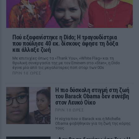
Πού εξαφανίστηκε η Dido; Η τραγουδίστρια
που πούλησε 40 εκ. δίσκους άφησε τη δόξα
και άλλαξε ζωή
Με επιτυχίες όπως τα «Thank You», «White Flag» και τη
θρυλική συνεργασία της με τον Eminem στο «Stan», η Dido
έγινε μία από τις μεγαλύτερες ποπ σταρ των 00s
ΠΡΙΝ 10 ΏΡΕΣ
Η πιο δύσκολη στιγμή στη ζωή
του Barack Obama δεν συνέβη
στον Λευκό Οίκο
ΠΡΙΝ 10 ΏΡΕΣ
Η νύχτα που ο Barack και η Michelle
Obama φοβήθηκαν για τη ζωή της κόρης
τους