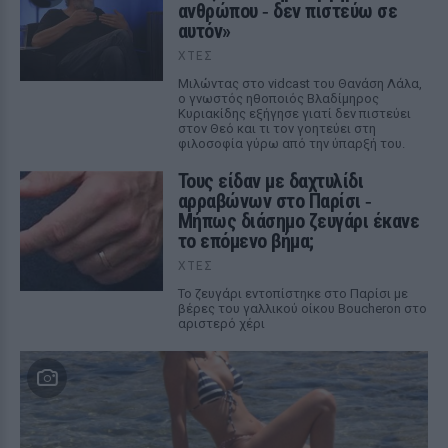
ανθρώπου ‑ δεν πιστεύω σε
αυτόν»
ΧΤΕΣ
Μιλώντας στο vidcast του Θανάση Λάλα,
ο γνωστός ηθοποιός Βλαδίμηρος
Κυριακίδης εξήγησε γιατί δεν πιστεύει
στον Θεό και τι τον γοητεύει στη
φιλοσοφία γύρω από την ύπαρξή του.
Τους είδαν με δαχτυλίδι
αρραβώνων στο Παρίσι ‑
Μήπως διάσημο ζευγάρι έκανε
το επόμενο βήμα;
ΧΤΕΣ
Το ζευγάρι εντοπίστηκε στο Παρίσι με
βέρες του γαλλικού οίκου Boucheron στο
αριστερό χέρι