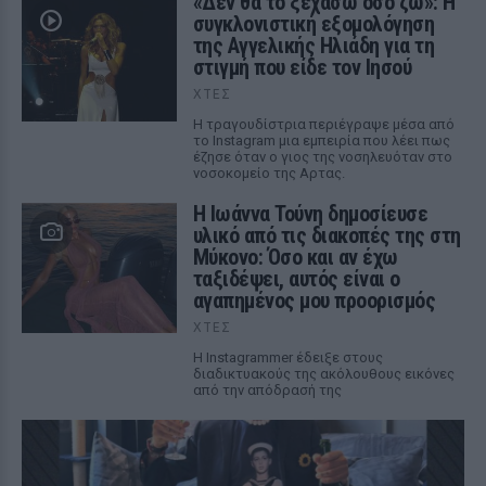
«Δεν θα το ξεχάσω όσο ζω»: Η
συγκλονιστική εξομολόγηση
της Αγγελικής Ηλιάδη για τη
στιγμή που είδε τον Ιησού
ΧΤΕΣ
Η τραγουδίστρια περιέγραψε μέσα από
το Instagram μια εμπειρία που λέει πως
έζησε όταν ο γιος της νοσηλευόταν στο
νοσοκομείο της Αρτας.
Η Ιωάννα Τούνη δημοσίευσε
υλικό από τις διακοπές της στη
Μύκονο: Όσο και αν έχω
ταξιδέψει, αυτός είναι ο
αγαπημένος μου προορισμός
ΧΤΕΣ
Η Instagrammer έδειξε στους
διαδικτυακούς της ακόλουθους εικόνες
από την απόδρασή της