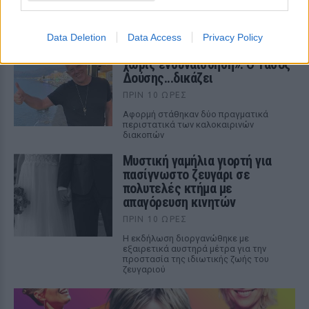
με δύναμη λουλούδια μαζί με τα πανέρια
και η τραγουδίστρια ανταπέδωσε
αμέσως.
Data Deletion
Data Access
Privacy Policy
«Τα κάνετε κάφρους και κτήνη
χωρίς ενσυναίσθηση»: Ο Τάσος
Δούσης...δικάζει
ΠΡΙΝ 10 ΏΡΕΣ
Αφορμή στάθηκαν δύο πραγματικά
περιστατικά των καλοκαιρινών
διακοπών
Μυστική γαμήλια γιορτή για
πασίγνωστο ζευγάρι σε
πολυτελές κτήμα με
απαγόρευση κινητών
ΠΡΙΝ 10 ΏΡΕΣ
Η εκδήλωση διοργανώθηκε με
εξαιρετικά αυστηρά μέτρα για την
προστασία της ιδιωτικής ζωής του
ζευγαριού