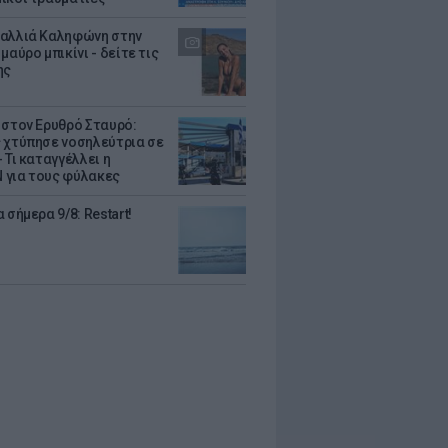
αλλιά Καληφώνη στην
μαύρο μπικίνι - δείτε τις
ης
 στον Ερυθρό Σταυρό:
 χτύπησε νοσηλεύτρια σε
 Τι καταγγέλλει η
για τους φύλακες
 σήμερα 9/8: Restart!