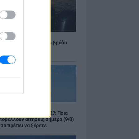
LE
 Τούνη: «Έβγαλα όλο το βράδυ
σοκομείο με ορούς και
ώσεις»
Σ
μός για Όλους 2026-2027: Ποια
οβάλλουν αιτήσεις σήμερα (9/8)
όσα πρέπει να ξέρετε