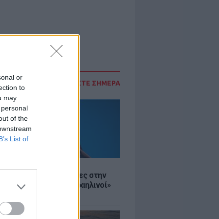
sonal or
ΔΙΑΒΑΣΤΕ ΣΗΜΕΡΑ
ection to
ou may
 personal
out of the
 downstream
B’s List of
Σ
ινό ΥΠΕΞ προς τουρίστες στην
 «Κρύψτε ότι είστε Ισραηλινοί»
διαδηλώσεων