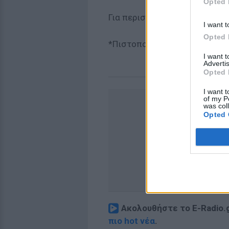
Opted 
Για περισσότερες πληροφορί
I want t
Opted 
*Πιστοποιημένη έρευνα του Ju
I want 
Advertis
Opted 
I want t
of my P
was col
Opted 
Ακολουθήστε το E-Radio.
πιο hot νέα
.