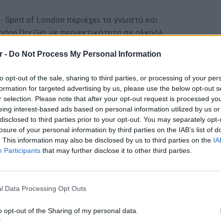
- Spirit of London περιέχει το γνωστό και
don Dry Gin, με περιεκτικότητα σε αλκοόλ
 συσκευασία των 700ml, αποκλειστικά σε
r -
Do Not Process My Personal Information
αλυσίδας ΑΒ Βασιλόπουλος.
to opt-out of the sale, sharing to third parties, or processing of your per
formation for targeted advertising by us, please use the below opt-out s
r selection. Please note that after your opt-out request is processed y
σε πωλήσεις premium gin στον κόσμο, και το
eing interest-based ads based on personal information utilized by us or
disclosed to third parties prior to your opt-out. You may separately opt-
κολουθεί να παράγεται στην πόλη του
losure of your personal information by third parties on the IAB’s list of
τον αυθεντικό, λονδρέζικο χαρακτήρα του. Η
. This information may also be disclosed by us to third parties on the
IA
ter έχει παραμείνει πρακτικά αναλλοίωτη
Participants
that may further disclose it to other third parties.
τας ένα premium gin με γεμάτο σώμα και
ΕΙΔΗΣΕΙ
 Αγαπημένο από τους διεθνώς
Ισραηλ
το Beefeater είναι το περισσότερο
Ελλάδα:
l Data Processing Opt Outs
λόγω 
ελευταία 10 χρόνια*.
o opt-out of the Sharing of my personal data.