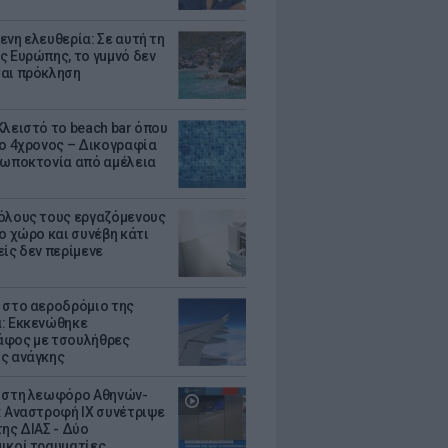
ενη ελευθερία: Σε αυτή τη
ς Ευρώπης, το γuμνό δεν
αι πρόκληση
Κλειστό το beach bar όπου
 ο 4χρονος – Δικογραφία
ρωποκτονία από αμέλεια
όλους τους εργαζόμενους
ο χώρο και συνέβη κάτι
είς δεν περίμενε
 στο αεροδρόμιο της
: Εκκενώθηκε
φος με τσουλήθρες
ς ανάγκης
 στη λεωφόρο Αθηνών-
: Αναστροφή ΙΧ συνέτριψε
της ΔΙΑΣ - Δύο
ικοί τραυματίες