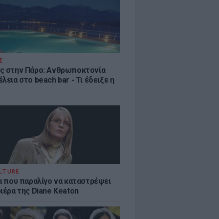
Σ
ς στην Πάρο: Ανθρωποκτονία
λεια στο beach bar - Τι έδειξε η
LTURE
ία που παραλίγο να καταστρέψει
ιέρα της Diane Keaton