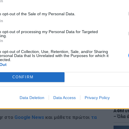
In
ες:
www.beefeatergin.tv
o opt-out of the Sale of my Personal Data.
In
st-drinks το 2013
to opt-out of processing my Personal Data for Targeted
LIFESTY
ing.
Ιωάννα
In
ΔΙΑΦΗΜΙΣΗ
στο νο
αντιβι
o opt-out of Collection, Use, Retention, Sale, and/or Sharing
ersonal Data that Is Unrelated with the Purposes for which it
lected.
Out
CONFIRM
Data Deletion
Data Access
Privacy Policy
ΕΙΔΗΣΕΙ
Τουρισ
ΑΦΜ υπ
– Όλα 
gr στο
Google News
και μάθετε πρώτοι
τα