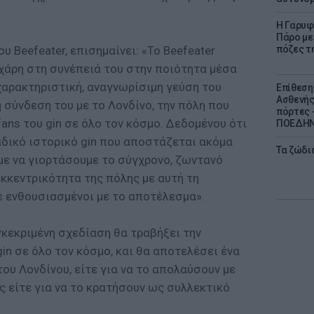
Η Γαρυφ
Πάρο με 
του Beefeater, επισημαίνει: «Το Beefeater
πόζες τ
 χάρη στη συνέπειά του στην ποιότητα μέσα
χαρακτηριστική, αναγνωρίσιμη γεύση του
Επίθεση
Ασθενής
 σύνδεση του με το Λονδίνο, την πόλη που
πόρτες -
fans του gin σε όλο τον κόσμο. Δεδομένου ότι
ΠΟΕΔΗΝ 
αδικό ιστορικό gin που αποστάζεται ακόμα
Τα ζώδια
με να γιορτάσουμε το σύγχρονο, ζωντανό
κκεντρικότητα της πόλης με αυτή τη
ε ενθουσιασμένοι με το αποτέλεσμα».
γκεκριμένη σχεδίαση θα τραβήξει την
n σε όλο τον κόσμο, και θα αποτελέσει ένα
ου Λονδίνου, είτε για να το απολαύσουν με
 είτε για να το κρατήσουν ως συλλεκτικό