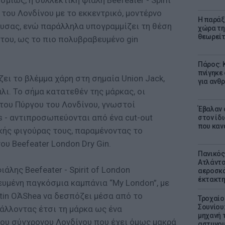
ίως, η συλλεκτική φιάλη Beefeater - Spirit
 του Λονδίνου με το εκκεντρικό, μοντέρνο
Η παράξ
υσας, ενώ παράλληλα υπογραμμίζει τη θέση
χώρα τη
θεωρείτ
 του, ως το πιο πολυβραβευμένο gin
Πάρος: 
πνίγηκε
ει το βλέμμα χάρη στη σημαία Union Jack,
για ανθ
λι. Το σήμα κατατεθέν της μάρκας, οι
του Πύργου του Λονδίνου, γνωστοί
Έβαλαν 
s - αντιπροσωπεύονται από ένα cut-out
στον ίδι
που καν
κής φιγούρας τους, παραμένοντας το
ου Beefeater London Dry Gin.
Πανικός
Ατλάντα
άλης Beefeater - Spirit of London
αεροσκά
έκτακτη
υμένη παγκόσμια καμπάνια “My London”, με
tin OΆShea να δεσπόζει μέσα από το
Τροχαίο
Σουνίου
άλλοντας έτσι τη μάρκα ως ένα
μηχανή 
ου σύγχρονου Λονδίνου που έχει όμως μακρά
αστυνομ