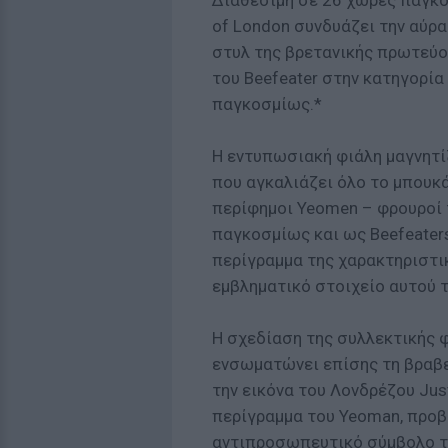
Διαθέσιμη σε 26 χώρες παγκοσμ
of London συνδυάζει την αύρα
στυλ της βρετανικής πρωτεύο
του Beefeater στην κατηγορία
παγκοσμίως.*
Η εντυπωσιακή φιάλη μαγνητίζ
που αγκαλιάζει όλο το μπουκά
περίφημοι Yeomen – φρουροί 
παγκοσμίως και ως Beefeater
περίγραμμα της χαρακτηριστι
εμβληματικό στοιχείο αυτού τ
Η σχεδίαση της συλλεκτικής φι
ενσωματώνει επίσης τη βραβε
την εικόνα του Λονδρέζου Jus
περίγραμμα του Yeoman, προβ
αντιπροσωπευτικό σύμβολο τ