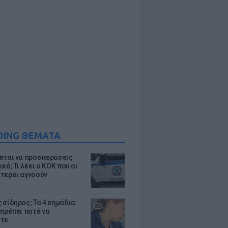
DING ΘΕΜΑΤΑ
εται να προσπεράσεις
κό; Τι λέει ο ΚΟΚ που οι
τεροι αγνοούν
 σίδηρος; Τα 4 σημάδια
 πρέπει ποτέ να
ετε