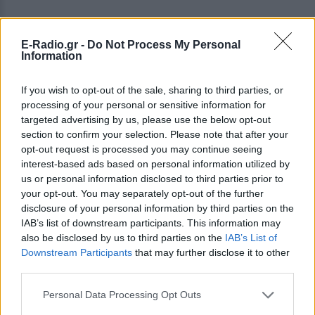
E-Radio.gr -
Do Not Process My Personal
Information
12. Λατρέψαμε το
«If I Were A Boy»
από την
Beyoncé, αλλά το κομμάτι είναι της 20χρονης
If you wish to opt-out of the sale, sharing to third parties, or
τραγουδοποιού BC Jean και μιλάει για προσωπικό
processing of your personal or sensitive information for
της βίωμα.
targeted advertising by us, please use the below opt-out
section to confirm your selection. Please note that after your
opt-out request is processed you may continue seeing
interest-based ads based on personal information utilized by
us or personal information disclosed to third parties prior to
your opt-out. You may separately opt-out of the further
disclosure of your personal information by third parties on the
IAB’s list of downstream participants. This information may
also be disclosed by us to third parties on the
IAB’s List of
Downstream Participants
that may further disclose it to other
third parties.
Personal Data Processing Opt Outs