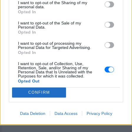
I want to opt-out of the Sharing of my
personal data.
Opted In
I want to opt-out of the Sale of my
Personal Data.
Opted In
I want to opt-out of processing my
Personal Data for Targeted Advertising.
Opted In
11. Όλοι γνωρίζουμε το
«Crazy»
του Patsy Cline,
όμως αυτή η κλασική μπαλάντα είχε γραφτεί πολύ
I want to opt-out of Collection, Use,
Retention, Sale, and/or Sharing of my
πριν η Cline την κάνει επιτυχία, από τον Willie
Personal Data that Is Unrelated with the
Nelson.
Purposes for which it was collected.
Opted Out
CONFIRM
Data Deletion
Data Access
Privacy Policy