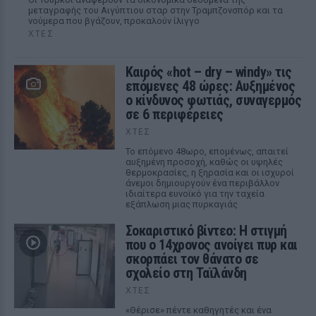
μεταγραφής του Αιγύπτιου σταρ στην Τραμπζονσπόρ και τα
νούμερα που βγάζουν, προκαλούν ίλιγγο
ΧΤΕΣ
Καιρός «hot – dry – windy» τις
επόμενες 48 ώρες: Αυξημένος
ο κίνδυνος φωτιάς, συναγερμός
σε 6 περιφέρειες
ΧΤΕΣ
Το επόμενο 48ωρο, επομένως, απαιτεί
αυξημένη προσοχή, καθώς οι υψηλές
θερμοκρασίες, η ξηρασία και οι ισχυροί
άνεμοι δημιουργούν ένα περιβάλλον
ιδιαίτερα ευνοϊκό για την ταχεία
εξάπλωση μιας πυρκαγιάς
Σοκαριστικό βίντεο: Η στιγμή
που ο 14χρονος ανοίγει πυρ και
σκορπάει τον θάνατο σε
σχολείο στη Ταϊλάνδη
ΧΤΕΣ
«Θέρισε» πέντε καθηγητές και ένα