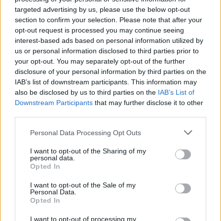
μεταφορά άνδρα για στρατιωτική
targeted advertising by us, please use the below opt-out
επιστράτευση στην Ουκρανία
επαναφέρει τη συζήτηση για το λεγόμενο
section to confirm your selection. Please note that after your
«busification».
opt-out request is processed you may continue seeing
interest-based ads based on personal information utilized by
Πάρο: 4χρονος έχασε τη ζωή
us or personal information disclosed to third parties prior to
του σε πισίνα beach bar –
your opt-out. You may separately opt-out of the further
Βούτηξε ο μπάρμαν για να τον
disclosure of your personal information by third parties on the
ανασύρει
IAB’s list of downstream participants. This information may
ΧΤΕΣ
also be disclosed by us to third parties on the
IAB’s List of
Ο ιδιοκτήτης του beach bar και οι γονείς
Downstream Participants
that may further disclose it to other
του μικρού προσήχθησαν από τις αρχές -
third parties.
σύμφωνα με πληροφορίες, κανείς δεν
βρισκόταν κοντά στο παιδί εκείνη την
ώρα
Personal Data Processing Opt Outs
I want to opt-out of the Sharing of my
personal data.
Opted In
I want to opt-out of the Sale of my
Personal Data.
Opted In
I want to opt-out of processing my