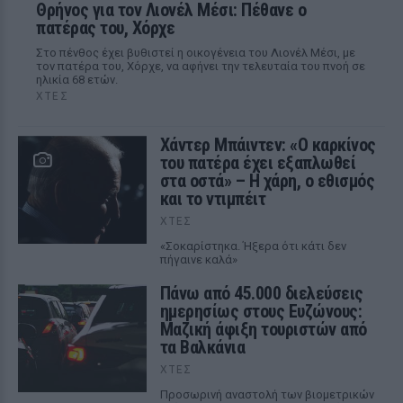
Θρήνος για τον Λιονέλ Μέσι: Πέθανε ο
πατέρας του, Χόρχε
Στο πένθος έχει βυθιστεί η οικογένεια του Λιονέλ Μέσι, με
τον πατέρα του, Χόρχε, να αφήνει την τελευταία του πνοή σε
ηλικία 68 ετών.
ΧΤΕΣ
Χάντερ Μπάιντεν: «Ο καρκίνος
του πατέρα έχει εξαπλωθεί
στα οστά» – Η χάρη, ο εθισμός
και το ντιμπέιτ
ΧΤΕΣ
«Σοκαρίστηκα. Ήξερα ότι κάτι δεν
πήγαινε καλά»
Πάνω από 45.000 διελεύσεις
ημερησίως στους Ευζώνους:
Μαζική άφιξη τουριστών από
τα Βαλκάνια
ΧΤΕΣ
Προσωρινή αναστολή των βιομετρικών