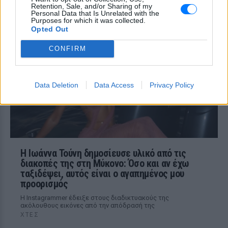
της Αγγελικής Ηλιάδη για τη
Retention, Sale, and/or Sharing of my
Personal Data that Is Unrelated with the
στιγμή που είδε τον Ιησού
Purposes for which it was collected.
Opted Out
ΧΤΕΣ
Η τραγουδίστρια περιέγραψε μέσα από
CONFIRM
το Instagram μια εμπειρία που λέει πως
έζησε όταν ο γιος της νοσηλευόταν στο
νοσοκομείο της Αρτας.
Data Deletion
Data Access
Privacy Policy
Η Ιωάννα Τούνη δημοσίευσε υλικό από τις
διακοπές της στη Μύκονο: Όσο και αν έχω
ταξιδέψει, αυτός είναι ο αγαπημένος μου
προορισμός
Η Instagrammer έδειξε στους διαδικτυακούς της
ακόλουθους εικόνες από την απόδρασή της
ΧΤΕΣ