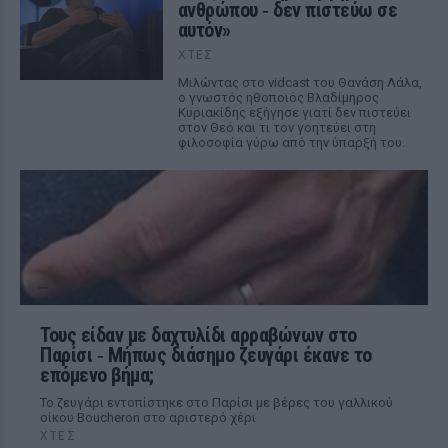
ανθρώπου ‑ δεν πιστεύω σε
αυτόν»
ΧΤΕΣ
Μιλώντας στο vidcast του Θανάση Λάλα,
ο γνωστός ηθοποιός Βλαδίμηρος
Κυριακίδης εξήγησε γιατί δεν πιστεύει
στον Θεό και τι τον γοητεύει στη
φιλοσοφία γύρω από την ύπαρξή του.
Τους είδαν με δαχτυλίδι αρραβώνων στο
Παρίσι ‑ Μήπως διάσημο ζευγάρι έκανε το
επόμενο βήμα;
Το ζευγάρι εντοπίστηκε στο Παρίσι με βέρες του γαλλικού
οίκου Boucheron στο αριστερό χέρι
ΧΤΕΣ