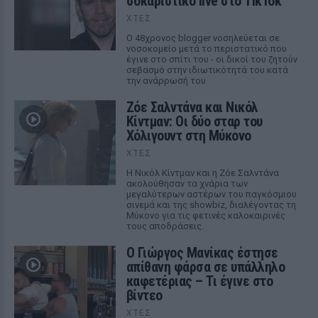
σοκαριστικό live στο TikTok
ΧΤΕΣ
Ο 48χρονος blogger νοσηλεύεται σε
νοσοκομείο μετά το περιστατικό που
έγινε στο σπίτι του - οι δικοί του ζητούν
σεβασμό στην ιδιωτικότητά του κατά
την ανάρρωσή του
Ζόε Σαλντάνα και Νικόλ
Κίντμαν: Οι δύο σταρ του
Χόλιγουντ στη Μύκονο
ΧΤΕΣ
Η Νικόλ Κίντμαν και η Ζόε Σαλντάνα
ακολούθησαν τα χνάρια των
μεγαλύτερων αστέρων του παγκόσμιου
σινεμά και της showbiz, διαλέγοντας τη
Μύκονο για τις φετινές καλοκαιρινές
τους αποδράσεις.
Ο Γιώργος Μανίκας έστησε
απίθανη φάρσα σε υπάλληλο
καφετέριας – Τι έγινε στο
βίντεο
ΧΤΕΣ