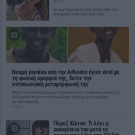
ΧΤΕΣ
Οι φωτογραφίες που ανάρτησε στο
Instagram η Αποστολία Ζώη
Νεαρή γυναίκα από την Αιθιοπία έγινε viral με
τη φυσική ομορφιά της, δείτε την
εντυπωσιακή μεταμόρφωσή της
Μετά την αυθόρμητη φωτογραφία που την έκανε γνωστή, η
Ελίζαμπεθ Ντέστα εντυπωσίασε ξανά με μια λαμπερή
μεταμόρφωση
ΧΤΕΣ
Πέρεζ Χίλτον: Τι λέει η
οικογένειά του μετά το