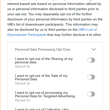
ΣΤΗΝ ΙΔΙΑ ΚΑΤΗΓΟΡΙΑ
interest-based ads based on personal information utilized by
us or personal information disclosed to third parties prior to
Πού εξαφανίστηκε η Dido; Η
your opt-out. You may separately opt-out of the further
τραγουδίστρια που πούλησε 40
disclosure of your personal information by third parties on the
εκ. δίσκους άφησε τη δόξα και
IAB’s list of downstream participants. This information may
άλλαξε ζωή
also be disclosed by us to third parties on the
IAB’s List of
ΠΡΙΝ ΛΊΓΟ
Downstream Participants
that may further disclose it to other
third parties.
Με επιτυχίες όπως τα «Thank You»,
«White Flag» και τη θρυλική συνεργασία
της με τον Eminem στο «Stan», η Dido
Personal Data Processing Opt Outs
έγινε μία από τις μεγαλύτερες ποπ σταρ
των 00s
I want to opt-out of the Sharing of my
personal data.
Η πιο δύσκολη στιγμή στη ζωή
Opted In
του Barack Obama δεν συνέβη
στον Λευκό Οίκο
I want to opt-out of the Sale of my
Personal Data.
ΠΡΙΝ ΛΊΓΟ
Opted In
Η νύχτα που ο Barack και η Michelle
Obama φοβήθηκαν για τη ζωή της κόρης
I want to opt-out of processing my
τους
Personal Data for Targeted Advertising.
Opted In
«Δεν θα το ξεχάσω όσο ζω»: Η
συγκλονιστική εξομολόγηση
I want to opt-out of Collection, Use,