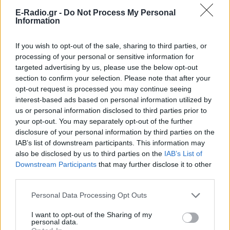
E-Radio.gr -
Do Not Process My Personal
Information
If you wish to opt-out of the sale, sharing to third parties, or
processing of your personal or sensitive information for
targeted advertising by us, please use the below opt-out
Το μαροκινό χωριό που έγινε Τροία για τον
section to confirm your selection. Please note that after your
Nolan, Yunkai για το Game of Thrones και
opt-out request is processed you may continue seeing
σκηνικό για το βίντεο κλιπ ... της Βανδή
interest-based ads based on personal information utilized by
us or personal information disclosed to third parties prior to
Από το «Lawrence of Arabia» και το Game of Thrones μέχρι
την «Οδύσσεια» του Christopher Nolan, το οχυρωμένο χωριό
your opt-out. You may separately opt-out of the further
Αΐτ Μπεν Χαντού έχει φιλοξενήσει πάνω από έξι δεκαετίες
disclosure of your personal information by third parties on the
κινηματογραφικής ιστορίας
IAB’s list of downstream participants. This information may
ΧΤΕΣ
also be disclosed by us to third parties on the
IAB’s List of
Downstream Participants
that may further disclose it to other
Η Τατιάνα Στεφανίδου φόρεσε
third parties.
μπικίνι και εντυπωσίασε με το
κορμί της στα καταγάλανα νερά
Personal Data Processing Opt Outs
του Ιονίου
I want to opt-out of the Sharing of my
ΧΤΕΣ
personal data.
Οι φωτογραφίες που ανέβασε η