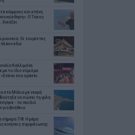
τη
ετε κάφρους και κτήνη
νσυναίσθηση»: Ο Τάσος
..δικάζει
α μουσεία: Οι τουρίστες
 πλέον εδώ
Ιουλία Καλλιμάνη
 με το ίδιο νόμισμα
 «Εσένα σου αρέσει
α στα Μάλια με νεκρή
 Βούτηξε να σώσει τη φίλη
πνίγηκε - τα παιδιά
 για βοήθεια
 σήμερα 7/8: Η μέρα
τις κινήσεις συμφιλίωσης