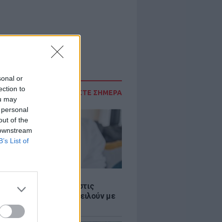
sonal or
ection to
ΔΙΑΒΑΣΤΕ ΣΗΜΕΡΑ
ou may
 personal
out of the
 downstream
B’s List of
Σ
 παροχές: Οι παγίδες στις
ρές χρημάτων που απειλούν με