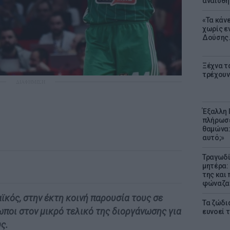
αναίσθη
«Τα κάν
χωρίς ε
Δούσης.
Ξέχνα τ
τρέχουν
ΔΙΑΦΗΜΙΣΗ
Έξαλλη 
πλήρωσε
θαμώνα:
αυτό;»
Τραγωδί
μητέρα:
της και 
φώναζαν
ϊκός, στην έκτη κοινή παρουσία τους σε
Τα ζώδια
τωποι στον μικρό τελικό της διοργάνωσης για
ευνοεί 
ς.