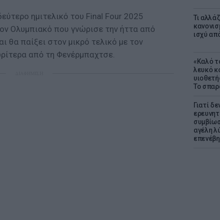
εύτερο ημιτελικό του Final Four 2025
Τι αλλά
κανονισ
ον Ολυμπιακό που γνώρισε την ήττα από
ισχύ απ
ι θα παίξει στον μικρό τελικό με τον
ρίτερα από τη Φενέρμπαχτσε.
«Καλό τα
λευκό κ
ΔΙΑΦΗΜΙΣΗ
υιοθετή
Το σπαρ
Γιατί δε
ερευνητ
συμβίωσ
αγέλη λύ
επενέβη