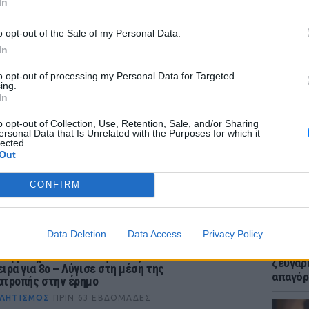
In
σεχή Κυριακή 25/5 στις 17:00 οι «αιώνιοι» θα
o opt-out of the Sale of my Personal Data.
 στον μικρό τελικό.
In
Four της EuroLeague
to opt-out of processing my Personal Data for Targeted
ing.
αϊκός 82-76
ΕΙΔΗΣΕΙ
In
Μακελε
-78
Μαθητή
o opt-out of Collection, Use, Retention, Sale, and/or Sharing
ός - Ολυμπιακός
ersonal Data that Is Unrelated with the Purposes for which it
lected.
ενέρμπαχτσε
Out
CONFIRM
Data Deletion
Data Access
Privacy Policy
LIFESTY
Μυστικ
νέρμπαχτσε – Παναθηναϊκός: Στοπ στα
ζευγάρ
ειρα για 8ο – Λύγισε στη μέση της
απαγόρ
ατροπής στην έρημο
ΛΗΤΙΣΜΌΣ
ΠΡΙΝ 63 ΕΒΔΟΜΆΔΕΣ