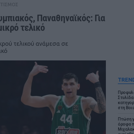
ΤΙΣΜΟΣ
λυμπιακός, Παναθηναϊκός: Για 
ικρό τελικό
ικρού τελικού ανάμεσα σε
ακό
TREN
Προφυλα
Στυλίδα
κατηγορ
στη Βοι
Πτώση γ
όροφο π
Μιχαλακ