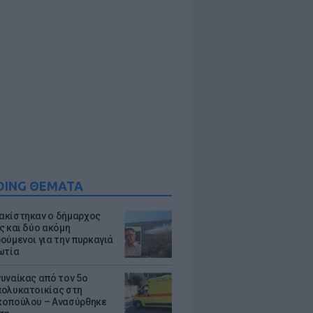
DING ΘΕΜΑΤΑ
κίστηκαν ο δήμαρχος
ς και δύο ακόμη
ούμενοι για την πυρκαγιά
ωτία
υναίκας από τον 5ο
ολυκατοικίας στη
οπούλου – Ανασύρθηκε