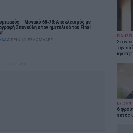
υμπιακός – Μονακό 68‑78: Αποκλεισμός με
ογραφή Σπανούλη στον ημιτελικό του Final
ur
ΕΙΔΗΣΕΙ
ΛΆΔΑ
ΠΡΙΝ 63 ΕΒΔΟΜΆΔΕΣ
Στον ε
την επί
κρατητ
ΔΙΑΦΗΜΙΣΗ
ΕΥ ΖΗΝ
6 φρού
εκτός 