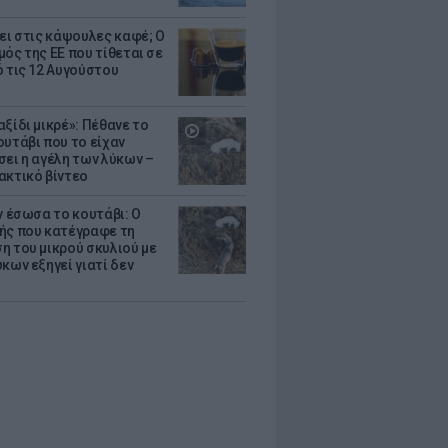
ζει στις κάψουλες καφέ; Ο
μός της ΕΕ που τίθεται σε
ό τις 12 Αυγούστου
ξίδι μικρέ»: Πέθανε το
ουτάβι που το είχαν
σει η αγέλη των λύκων –
ακτικό βίντεο
ν έσωσα το κουτάβι: Ο
ής που κατέγραφε τη
η του μικρού σκυλιού με
κων εξηγεί γιατί δεν