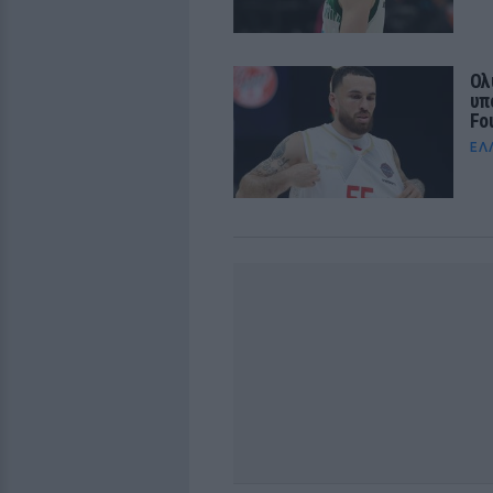
Ολ
υπ
Fo
ΕΛ