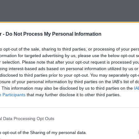
r -
Do Not Process My Personal Information
to opt-out of the sale, sharing to third parties, or processing of your per
 σε Final Four, οι «αιώνιοι» θα παίξουν σε
formation for targeted advertising by us, please use the below opt-out s
r selection. Please note that after your opt-out request is processed y
 Είχαν προηγηθεί τρεις αναμετρήσεις στα
eing interest-based ads based on personal information utilized by us or
disclosed to third parties prior to your opt-out. You may separately opt-
losure of your personal information by third parties on the IAB’s list of
al Four του Κυπέλλου Πρωταθλητριών στο Τελ
. This information may also be disclosed by us to third parties on the
IA
κράτησε του Παναθηναϊκού με 77-72 στον
Participants
that may further disclose it to other third parties.
ηκαν αντιμέτωπες στον ημιτελικό της
σα όπου οι «ερυθρόλευκοι» επιβλήθηκαν με
ΕΙΔΗΣΕΙ
Γονικές
l Data Processing Opt Outs
μεταφο
φόρο
αθηναϊκού να πανηγυρίσει τη νίκη στον
o opt-out of the Sharing of my personal data.
κρατώντας με 84-82 και φτάνοντας ως το