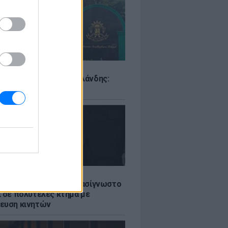
Σ
ιό σε σχολείο της Ταϊλάνδης:
ς άνοιξε πυρ
LE
ή γαμήλια γιορτή για πασίγνωστο
ι σε πολυτελές κτήμα με
ευση κινητών