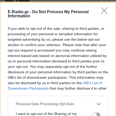
εκτυλίσσεται από τα βαθιά της νύχτας
της Παρασκευής 7/8 στη Σητεία
Λασιθίου, όπου ξέσπασε πυρκαγιά στην
E-Radio.gr -
Do Not Process My Personal
τοποθεσία Αχλάδια.
Information
Νέα Αγχίαλος: Ηλικιωμένος
αυνανιζόταν κοιτάζοντας
If you wish to opt-out of the sale, sharing to third parties, or
13χρονη από το παράθυρό του
processing of your personal or sensitive information for
targeted advertising by us, please use the below opt-out
ΠΡΙΝ 9 ΏΡΕΣ
section to confirm your selection. Please note that after your
Μάθετε για τη σύλληψη 66χρονου που
opt-out request is processed you may continue seeing
αυνανιζόταν στη Νέα Αγχίαλο. Δείτε τις
λεπτομέρειες και την απόφαση του
interest-based ads based on personal information utilized by
δικαστηρίου. Διαβάστε τώρα!
us or personal information disclosed to third parties prior to
your opt-out. You may separately opt-out of the further
Συνελήφθη για φόνο στο
disclosure of your personal information by third parties on the
Λονδίνο, αφέθηκε ελεύθερος
IAB’s list of downstream participants. This information may
και σκότωσε ξανά – Η
also be disclosed by us to third parties on the
IAB’s List of
αστυνομία ζητά συγγνώμη
Downstream Participants
that may further disclose it to other
ΠΡΙΝ 9 ΏΡΕΣ
third parties.
Στο μεταξύ είχε επιτεθεί σε άλλες
γυναίκες μέσα σε τρένα της βρετανικής
Personal Data Processing Opt Outs
πρωτεύουσας
I want to opt-out of the Sharing of my