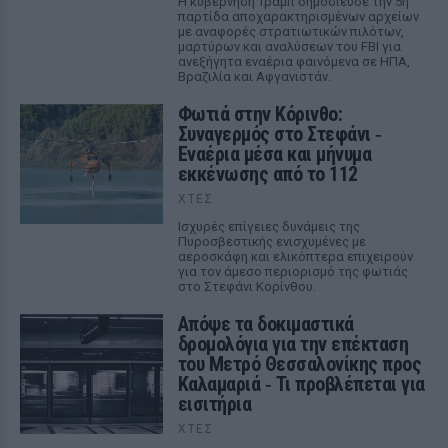
Η κυβέρνηση Τραμπ δημοσίευσε την 5η
παρτίδα αποχαρακτηρισμένων αρχείων
με αναφορές στρατιωτικών πιλότων,
μαρτύρων και αναλύσεων του FBI για
ανεξήγητα εναέρια φαινόμενα σε ΗΠΑ,
Βραζιλία και Αφγανιστάν.
Φωτιά στην Κόρινθο:
Συναγερμός στο Στεφάνι ‑
Εναέρια μέσα και μήνυμα
εκκένωσης από το 112
ΧΤΕΣ
Ισχυρές επίγειες δυνάμεις της
Πυροσβεστικής ενισχυμένες με
αεροσκάφη και ελικόπτερα επιχειρούν
για τον άμεσο περιορισμό της φωτιάς
στο Στεφάνι Κορίνθου.
Απόψε τα δοκιμαστικά
δρομολόγια για την επέκταση
του Μετρό Θεσσαλονίκης προς
Καλαμαριά ‑ Τι προβλέπεται για
εισιτήρια
ΧΤΕΣ