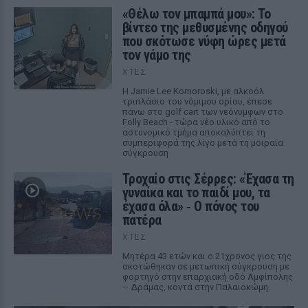
«Θέλω τον μπαμπά μου»: Το
βίντεο της μεθυσμένης οδηγού
που σκότωσε νύφη ώρες μετά
τον γάμο της
ΧΤΕΣ
Η Jamie Lee Komoroski, με αλκοόλ
τριπλάσιο του νόμιμου ορίου, έπεσε
πάνω στο golf cart των νεόνυμφων στο
Folly Beach - τώρα νέο υλικό από το
αστυνομικό τμήμα αποκαλύπτει τη
συμπεριφορά της λίγο μετά τη μοιραία
σύγκρουση
Τροχαίο στις Σέρρες: «Έχασα τη
γυναίκα και το παιδί μου, τα
έχασα όλα» ‑ Ο πόνος του
πατέρα
ΧΤΕΣ
Μητέρα 43 ετών και ο 21χρονος γιος της
σκοτώθηκαν σε μετωπική σύγκρουση με
φορτηγό στην επαρχιακή οδό Αμφίπολης
– Δράμας, κοντά στην Παλαιοκώμη.