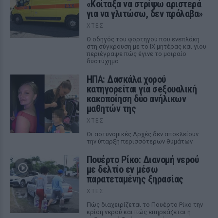
«Κοίταξα να στρίψω αριστερά
για να γλιτώσω, δεν πρόλαβα»
ΧΤΕΣ
Ο οδηγός του φορτηγού που ενεπλάκη
στη σύγκρουση με το ΙΧ μητέρας και γιου
περιέγραψε πώς έγινε το μοιραίο
δυστύχημα.
ΗΠΑ: Δασκάλα χορού
κατηγορείται για σeξουαλική
κακοποίηση δύο ανήλικων
μαθητών της
ΧΤΕΣ
Οι αστυνομικές Αρχές δεν αποκλείουν
την ύπαρξη περισσότερων θυμάτων
Πουέρτο Ρίκο: Διανομή νερού
με δελτίο εν μέσω
παρατεταμένης ξηρασίας
ΧΤΕΣ
Πώς διαχειρίζεται το Πουέρτο Ρίκο την
κρίση νερού και πώς επηρεάζεται η