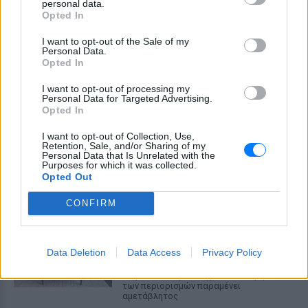
personal data.
Opted In
I want to opt-out of the Sale of my
Personal Data.
Opted In
I want to opt-out of processing my
Σούπερ μάρκετ: Μειώσεις τιμών έως 7% σε
Personal Data for Targeted Advertising.
πάνω από 1.000 προϊόντα, πότε ξεκινούν
Opted In
Διευρύνεται η εθνική πρωτοβουλία για τις τιμές στο ράφι
I want to opt-out of Collection, Use,
των σούπερ μάρκετ: 686 επώνυμοι κωδικοί, ακόμη 230 σε
Retention, Sale, and/or Sharing of my
σχολικά και προϊόντα ιδιωτικής ετικέτας - Έρχονται νέες
Personal Data that Is Unrelated with the
συμμετοχές εταιρειών
Purposes for which it was collected.
ΠΡΙΝ 9 ΏΡΕΣ
Opted Out
CONFIRM
Νέο χωροταξικό για τον
τουρισμό: Οι αλλαγές σε
Airbnb, επενδύσεις και δόμηση
Data Deletion
Data Access
Privacy Policy
ΠΡΙΝ 9 ΏΡΕΣ
Επιμένουν οι ξενοδόχοι ότι ο πυρήνας
των περιορισμών παραμένει
αμετάβλητος