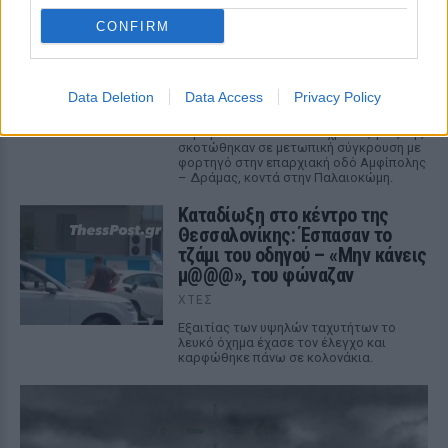
Τροχαίο στις Σέρρες: «Έχασα τη
CONFIRM
γυναίκα και το παιδί μου, τα
έχασα όλα» ‑ Ο πόνος του
πατέρα
Data Deletion
Data Access
Privacy Policy
ΧΤΕΣ
Μητέρα 43 ετών και ο 21χρονος γιος της
σκοτώθηκαν σε μετωπική σύγκρουση με
φορτηγό στην επαρχιακή οδό Αμφίπολης
– Δράμας, κοντά στην Παλαιοκώμη.
Καταδίωξη στο κέντρο της
Θεσσαλονίκης: Έσπασαν το
τζάμι του οδηγού – «Μην κάνεις
μ@@@», του φώναζαν
ΧΤΕΣ
Εξαιτίας των υψηλών ταχυτήτων το
λευκό όχημα έχασε τον έλεγχο και
καρφώθηκε πάνω σε κολονάκια.