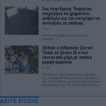
Σοκ στην Κρήτη: Τουρίστας
επιχείρησε να χρηματίσει
υπάλληλο για του επιτρέψει να
ασελγήσει σε ανήλικη
ΧΤΕΣ
«Όταν κατάλαβε τι της ζητούσε,
πάγωσε...»
Πέθανε η influencer Σίντνεϊ
Τάουλ σε ηλικία 26 ετών
έπειτα από μάχη με σπάνια
μορφή καρκίνου
ΧΤΕΣ
Τον θάνατο της ανακοίνωσε η μητέρα
της, Ελίζαμπεθ Μόροου, και ο αδελφός
της, Όστιν Τάουλ, μέσω ενός βίντεο στον
λογαριασμό της στο TikTok την Τετάρτη
ΔΕΙΤΕ ΕΠΙΣΗΣ