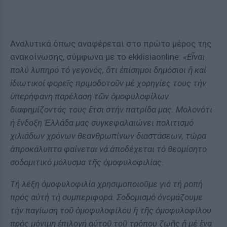
Αναλυτικά όπως αναφέρεται στο πρώτο μέρος της
ανακοίνωσης, σύμφωνα με το ekklisiaonline:
«Εἶναι
πολύ λυπηρό τό γεγονός, ὅτι ἐπίσημοι δημόσιοι ἤ καί
ἰδιωτικοί φορεῖς πριμοδοτοῦν μέ χορηγίες τους τήν
ὑπερήφανη παρέλαση τῶν ὁμοφυλοφίλων
διαφημίζοντάς τους ἔτσι στήν πατρίδα μας. Μολονότι
ἡ ἔνδοξη Ἑλλάδα μας συγκεφαλαιώνει πολιτισμό
χιλιάδων χρόνων θεανθρωπίνων διαστάσεων, τώρα
ἀπροκάλυπτα φαίνεται νά ἀποδέχεται τό θεομίσητο
σοδομιτικό μόλυσμα τῆς ὁμοφυλοφιλίας.
Τή λέξη ὁμοφυλοφιλία χρησιμοποιοῦμε γιά τή ροπή
πρός αὐτή τή συμπεριφορά. Σοδομισμό ὀνομάζουμε
τήν παγίωση τοῦ ὁμοφυλοφίλου ἤ τῆς ὁμοφυλοφίλου
πρός μόνιμη ἐπιλογή αὐτοῦ τοῦ τρόπου ζωῆς ἤ μέ ἕνα