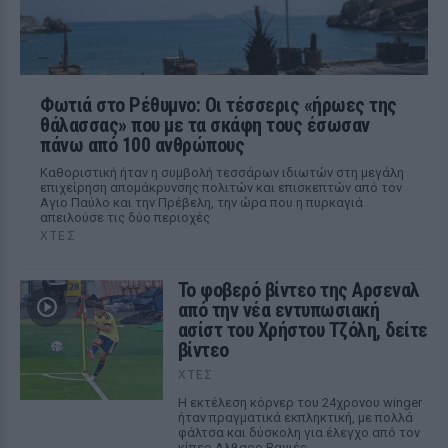
Φωτιά στο Ρέθυμνο: Οι τέσσερις «ήρωες της
θάλασσας» που με τα σκάφη τους έσωσαν
πάνω από 100 ανθρώπους
Καθοριστική ήταν η συμβολή τεσσάρων ιδιωτών στη μεγάλη
επιχείρηση απομάκρυνσης πολιτών και επισκεπτών από τον
Αγιο Παύλο και την Πρέβελη, την ώρα που η πυρκαγιά
απειλούσε τις δύο περιοχές
ΧΤΕΣ
Το φοβερό βίντεο της Αρσεναλ
από την νέα εντυπωσιακή
ασίστ του Χρήστου Τζόλη, δείτε
βίντεο
ΧΤΕΣ
Η εκτέλεση κόρνερ του 24χρονου winger
ήταν πραγματικά εκπληκτική, με πολλά
φάλτσα και δύσκολη για έλεγχο από τον
κίπερ Αλβαρο Βαγιές