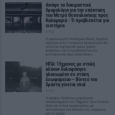
Απόψε τα δοκιμαστικά
δρομολόγια για την επέκταση
του Μετρό Θεσσαλονίκης προς
Καλαμαριά ‑ Τι προβλέπεται για
εισιτήρια
ΧΤΕΣ
Ο υφυπουργός Υποδομών Νίκος Ταχιάος
εξήγησε γιατί τα πρώτα δρομολόγια θα
γίνονται νυχτερινές ώρες χωρίς
επιβάτες, και τι προβλέπεται για
εισιτήρια και νέες επεκτάσεις.
ΗΠΑ: 15χρονος με στολή
κλόουν δολοφόνησε
ηλικιωμένο σε στάση
λεωφορείου – Βίντεο του
δράστη γίνεται viral
ΧΤΕΣ
Ο έφηβος δράστης μαχαίρωσε
επανειλημμένα τον 78χρονο Τζον Γουέσλι
Αλεν σε στάση λεωφορείου, με
αποτέλεσμα τον θάνατό του, σύμφωνα
με τις αρχές