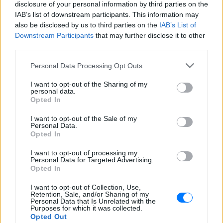
disclosure of your personal information by third parties on the
IAB’s list of downstream participants. This information may
also be disclosed by us to third parties on the
IAB’s List of
Downstream Participants
that may further disclose it to other
third parties.
ΔΕΙΤΕ ΕΠΙΣΗΣ
Personal Data Processing Opt Outs
I want to opt-out of the Sharing of my
ΣΤΗΝ ΙΔΙΑ ΚΑΤΗΓΟΡΙΑ
personal data.
Opted In
«Θέλω τον μπαμπά μου»: Το
I want to opt-out of the Sale of my
βίντεο της μεθυσμένης οδηγού
Personal Data.
που σκότωσε νύφη ώρες μετά
Opted In
τον γάμο της
I want to opt-out of processing my
ΧΤΕΣ
Personal Data for Targeted Advertising.
Opted In
Η Jamie Lee Komoroski, με αλκοόλ
τριπλάσιο του νόμιμου ορίου, έπεσε
πάνω στο golf cart των νεόνυμφων στο
I want to opt-out of Collection, Use,
Folly Beach - τώρα νέο υλικό από το
Retention, Sale, and/or Sharing of my
αστυνομικό τμήμα αποκαλύπτει τη
Personal Data that Is Unrelated with the
συμπεριφορά της λίγο μετά τη μοιραία
Purposes for which it was collected.
σύγκρουση
Opted Out