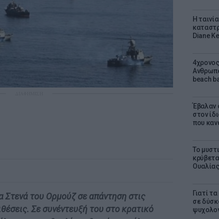
Η ταινί
καταστρ
Diane K
4χρονος
Ανθρωπο
beach ba
ΔΙΑΦΗΜΙΣΗ
Έβαλαν 
στον ίδι
που καν
Το μυστ
κρύβετα
Ουαλία
Γιατί τ
τα Στενά του Ορμούζ σε απάντηση στις
σε δύσκο
ιθέσεις. Σε συνέντευξή του στο κρατικό
ψυχολογ