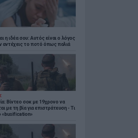
αι η ιδέα σου: Αυτός είναι ο λόγος
ν αντέχεις το ποτό όπως παλιά
Σ
ία: Βίντεο σοκ με 19χρονο να
αι με τη βία για επιστράτευση - Τι
ο «busification»