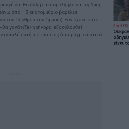
αυγή και θα έπληττε παράλληλα και τη δική
πάνω από 1,5 εκατομμύριο βαρέλια
σω του Πορθμού του Ορμούζ. Εάν έχανε αυτά
ΕΙΔΗΣΕΙ
α «θα γονάτιζε» γρήγορα, εξακολουθεί
Ουκραν
ην απειλή αυτή ωστόσο ως διαπραγματευτικό
οδηγείτ
είναι τ
ΔΙΑΦΗΜΙΣΗ