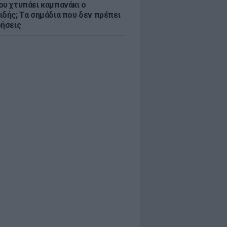
ου χτυπάει καμπανάκι ο
ιδής; Τα σημάδια που δεν πρέπει
οήσεις