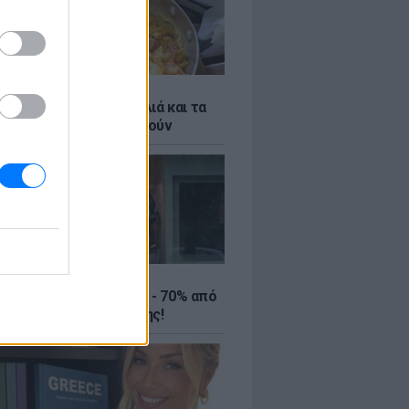
ό γιαούρτι: Μία κουταλιά και τα
led eggs θα απογειωθούν
ΤΕ
ιρινές εκπτώσεις έως - 70% από
αλύτερα eshops ένδυσης!