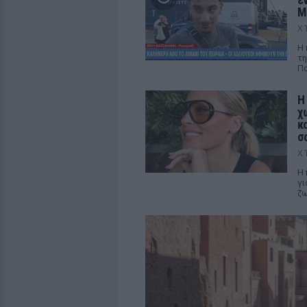
M
Χ
Η 
τη
Πα
Η
χ
κ
σ
Χ
Η 
γι
ζ