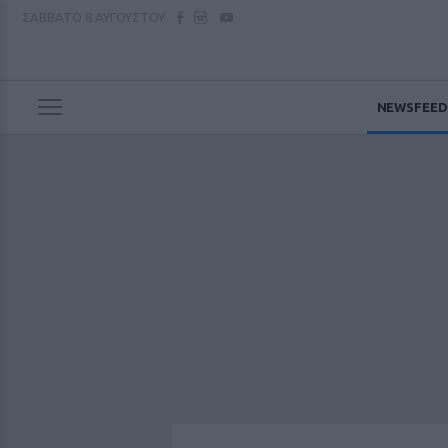
ΣΑΒΒΑΤΟ
8 ΑΥΓΟΥΣΤΟΥ
NEWSFEED