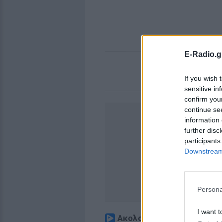
E-Radio.g
If you wish 
sensitive in
confirm you
continue se
information 
further disc
participants
Downstream 
Persona
I want t
Ακολουθήστε το E-Radio.