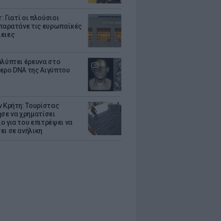
r: Γιατί οι πλούσιοι
 παρατάνε τις ευρωπαϊκές
ειες
αλύπτει έρευνα στο
ερο DNA της Αιγύπτου
ν Κρήτη: Τουρίστας
ησε να χρηματίσει
ο για του επιτρέψει να
ει σε ανήλικη