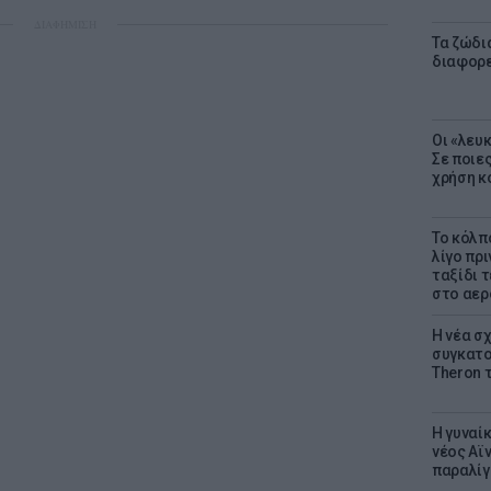
ΔΙΑΦΗΜΙΣΗ
Τα ζώδια
διαφορ
Οι «λευ
Σε ποιε
χρήση κ
Το κόλπ
λίγο πρι
ταξίδι 
στο αερ
Η νέα σχ
συγκατοί
Theron 
Η γυναί
νέος Αϊν
παραλίγο