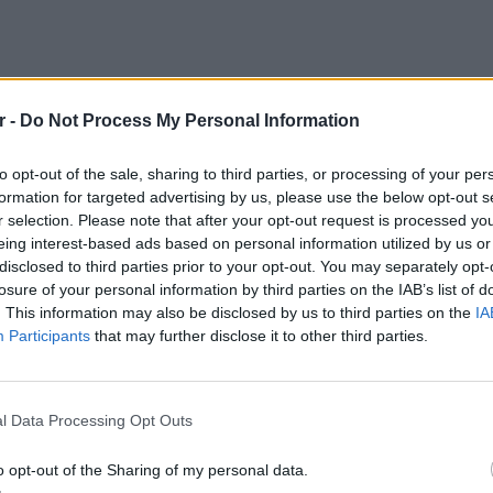
r -
Do Not Process My Personal Information
to opt-out of the sale, sharing to third parties, or processing of your per
formation for targeted advertising by us, please use the below opt-out s
ΔΙΑΦΗΜΙΣΗ
r selection. Please note that after your opt-out request is processed y
eing interest-based ads based on personal information utilized by us or
disclosed to third parties prior to your opt-out. You may separately opt-
losure of your personal information by third parties on the IAB’s list of
. This information may also be disclosed by us to third parties on the
IA
Participants
that may further disclose it to other third parties.
POP CU
5 one-h
διάσημ
l Data Processing Opt Outs
o opt-out of the Sharing of my personal data.
gr στο
Google News
και μάθετε πρώτοι
τα