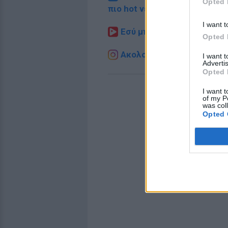
Opted 
πιο hot νέα
.
I want t
Εσύ μπήκες στο E-Daily.gr
Opted 
Ακολουθήστε το E-Radio.g
I want 
Advertis
Opted 
I want t
of my P
was col
Opted 