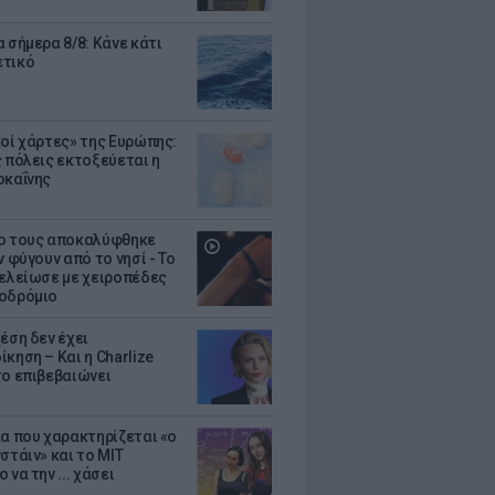
 σήμερα 8/8: Κάνε κάτι
ετικό
κοί χάρτες» της Ευρώπης:
ς πόλεις εκτοξεύεται η
οκαΐνης
ο τους αποκαλύφθηκε
ν φύγουν από το νησί - Το
τελείωσε με χειροπέδες
οδρόμιο
έση δεν έχει
κηση – Και η Charlize
το επιβεβαιώνει
κα που χαρακτηρίζεται «ο
στάιν» και το MIT
 να την ... χάσει