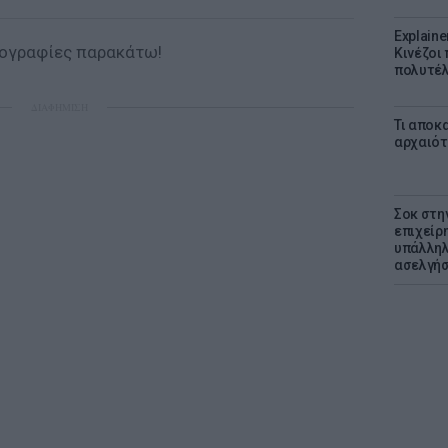
Explaine
τογραφίες παρακάτω!
Κινέζοι
πολυτέλ
ΔΙΑΦΗΜΙΣΗ
Τι αποκ
αρχαιότ
Σοκ στη
επιχείρ
υπάλληλ
ασελγήσ