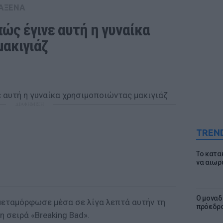
ΑΞΕΝΑ
ώς έγινε αυτή η γυναίκα 
ακιγιάζ 
ΔΙΑΦΗΜΙΣΗ
TREN
Το κατα
να αιωρ
Ο μοναδ
 μεταμόρφωσε μέσα σε λίγα λεπτά αυτήν τη
πρόεδρο
η σειρά «Breaking Bad».