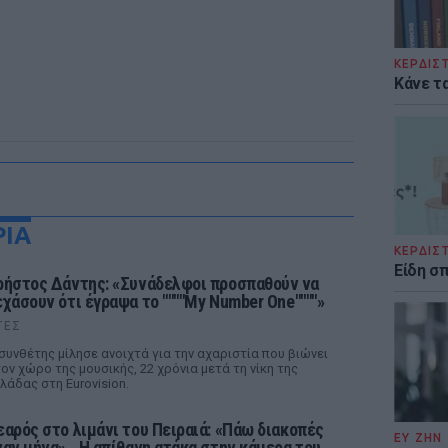
ΚΕΡΔΙΣ
Κάνε τα
ΡΙΑ
ΚΕΡΔΙΣ
Είδη σ
ρήστος Δάντης: «Συνάδελφοι προσπαθούν να
εχάσουν ότι έγραψα το """"My Number One""""»
ΤΕΣ
συνθέτης μίλησε ανοιχτά για την αχαριστία που βιώνει
ον χώρο της μουσικής, 22 χρόνια μετά τη νίκη της
λάδας στη Eurovision.
εαρός στο λιμάνι του Πειραιά: «Πάω διακοπές
ΕΥ ΖΗΝ
ναν μήνα» ‑ Η απίθανη ατάκα στην κάμερα του