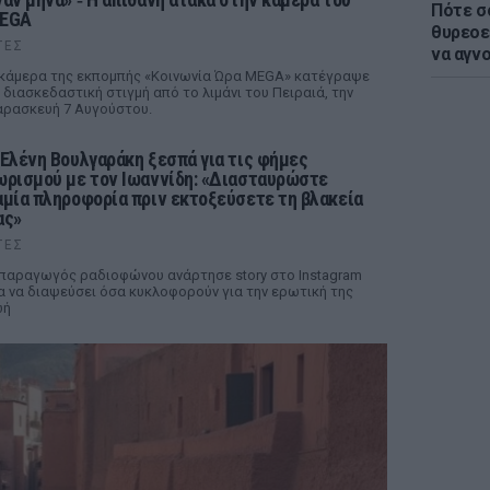
Πότε σ
EGA
θυρεοε
ΤΕΣ
να αγν
κάμερα της εκπομπής «Κοινωνία Ώρα MEGA» κατέγραψε
 διασκεδαστική στιγμή από το λιμάνι του Πειραιά, την
ρασκευή 7 Αυγούστου.
 Ελένη Βουλγαράκη ξεσπά για τις φήμες
ωρισμού με τον Ιωαννίδη: «Διασταυρώστε
αμία πληροφορία πριν εκτοξεύσετε τη βλακεία
ας»
ΤΕΣ
παραγωγός ραδιοφώνου ανάρτησε story στο Instagram
α να διαψεύσει όσα κυκλοφορούν για την ερωτική της
ωή