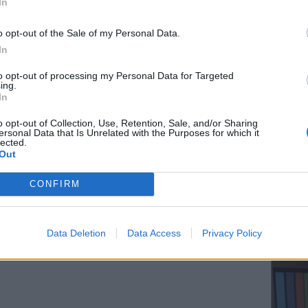
In
o opt-out of the Sale of my Personal Data.
; Τα νέα της ημέρας και ότι σου κάνει κλικ!
In
ΕΥ ΖΗΝ
r και στο Instagram
to opt-out of processing my Personal Data for Targeted
Ελληνικ
ing.
scramb
In
ΔΙΑΦΗΜΙΣΗ
o opt-out of Collection, Use, Retention, Sale, and/or Sharing
ersonal Data that Is Unrelated with the Purposes for which it
lected.
Out
CONFIRM
ΚΕΡΔΙΣ
Καλοκα
Data Deletion
Data Access
Privacy Policy
τα μεγ