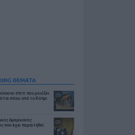
DING ΘΕΜΑΤΑ
κόκκινο σπίτι που μοιάζει
είται πάνω από το Κάπρι
ικός Αμερικανός
ς που έχει παραιτηθεί