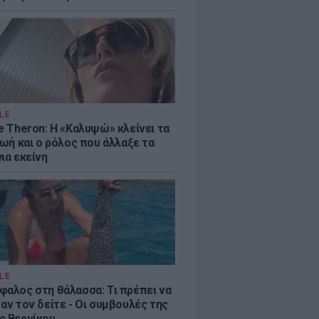
LE
e Theron: Η «Καλυψώ» κλείνει τα
ζωή και ο ρόλος που άλλαξε τα
ια εκείνη
LE
φαλος στη θάλασσα: Τι πρέπει να
αν τον δείτε - Οι συμβουλές της
ς Βερνίκου