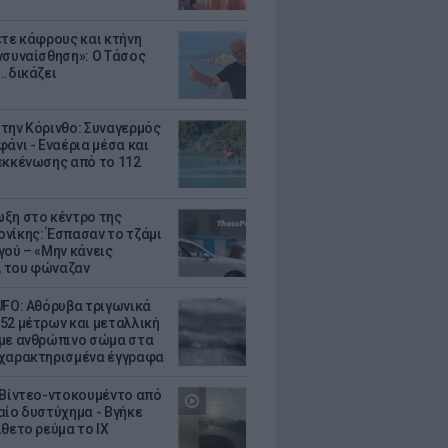
ετε κάφρους και κτήνη
νσυναίσθηση»: Ο Τάσος
..δικάζει
την Κόρινθο: Συναγερμός
άνι - Εναέρια μέσα και
εκκένωσης από το 112
ξη στο κέντρο της
νίκης: Έσπασαν το τζάμι
γού – «Μην κάνεις
 του φώναζαν
UFO: Αθόρυβα τριγωνικά
52 μέτρων και μεταλλική
με ανθρώπινο σώμα στα
χαρακτηρισμένα έγγραφα
 Βίντεο-ντοκουμέντο από
αίο δυστύχημα - Βγήκε
ίθετο ρεύμα το ΙΧ