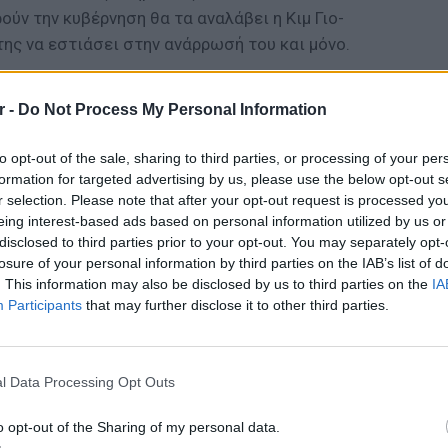
ύν την κυβέρνηση θα τα αναλάβει η Κιμ Γιο-
της να εστιάσει στην ανάρρωσή του και μόνο.
ΔΙΑΦΗΜΙΣΗ
r -
Do Not Process My Personal Information
to opt-out of the sale, sharing to third parties, or processing of your per
formation for targeted advertising by us, please use the below opt-out s
r selection. Please note that after your opt-out request is processed y
eing interest-based ads based on personal information utilized by us or
disclosed to third parties prior to your opt-out. You may separately opt-
losure of your personal information by third parties on the IAB’s list of
. This information may also be disclosed by us to third parties on the
IA
Participants
that may further disclose it to other third parties.
LIFESTY
Η Τατι
l Data Processing Opt Outs
και εν
καταγά
o opt-out of the Sharing of my personal data.