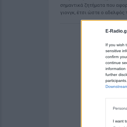
σημαντικά ζητήματα που αφορο
γιονγκ, έτσι ώστε ο αδελφός 
E-Radio.g
If you wish 
sensitive in
confirm you
continue se
information 
further disc
participants
Downstream 
Persona
I want t