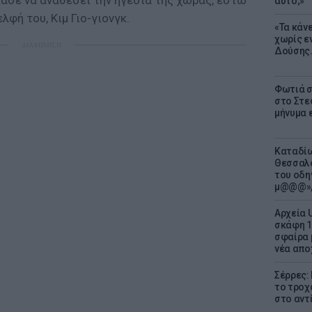
γκασε να αναθέσει την ηγεσία της χώρας, έστω
αυτό;»
φή του, Κιμ Γιο-γιονγκ.
«Τα κάν
χωρίς ε
ΔΙΑΦΗΜΙΣΗ
Δούσης.
Φωτιά σ
στο Στεφ
μήνυμα 
Καταδίω
Θεσσαλο
του οδη
μ@@@»,
Αρχεία 
σκάφη 1
σφαίρα 
νέα απο
Σέρρες:
το τροχ
στο αντ