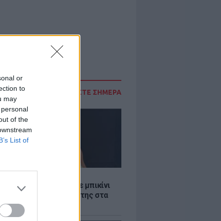
sonal or
ection to
ΔΙΑΒΑΣΤΕ ΣΗΜΕΡΑ
ou may
 personal
out of the
 downstream
B’s List of
LE
άνα Στεφανίδου φόρεσε μπικίνι
τυπωσίασε με το κορμί της στα
λανα νερά του Ιονίου