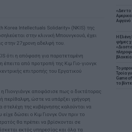
«Δεν το 
Αμερικα
Αφγανό 
th
Korea
Intellectuals
Solidarity»
(
NKIS
) της
νοσηλεύεται στην κλινική Μπουνγκουά, έχει
Η Ελένη
φήμες χ
ας στην 27χρονη αδελφή του.
«Διαστα
πληροφο
IS
ότι η απόφαση για παρατεταμένη
βλακεία
 έπειτα από προτροπή της Κιμ Γιο-γιονγκ
Το μαρο
κεντρικής επιτροπής του Εργατικού
Τροία γι
Game of 
το βίντε
, η Πιονγιάνγκ αποφάσισε πως ο δικτάτορας
κή περίθαλψη, ώστε να υπάρξει γρήγορη
 στελέχη της κυβέρνησης καλούνται να
 είχε δώσει ο Κιμ Γιονγκ Ουν πριν το
στρατός θα πρέπει να βρίσκονται σε
ίσκεται εκτός υπηρεσίας και όλα τα