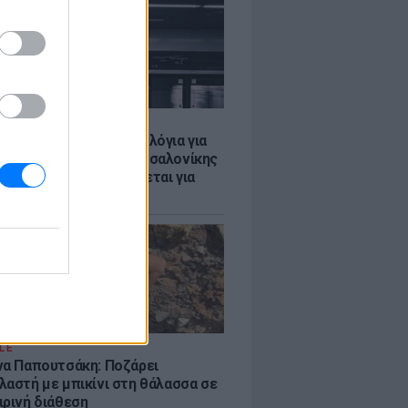
Σ
τα δοκιμαστικά δρομολόγια για
έκταση του Μετρό Θεσσαλονίκης
λαμαριά - Τι προβλέπεται για
ια
LE
να Παπουτσάκη: Ποζάρει
λαστή με μπικίνι στη θάλασσα σε
ιρινή διάθεση