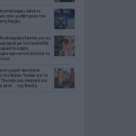
πιστεύουμε», λένε οι
νοί που υιοθέτησαν τον
στη Λέσβο
 Βουλγαράκη ξεσπά για τις
ωρισμού με τον Ιωαννίδη:
υρώστε καμία
ρία πριν εκτοξεύσετε τη
 σας»
κινό χωριό που έγινε
α τον Nolan, Yunkai για το
Thrones και σκηνικό για
ο κλιπ ... της Βανδή