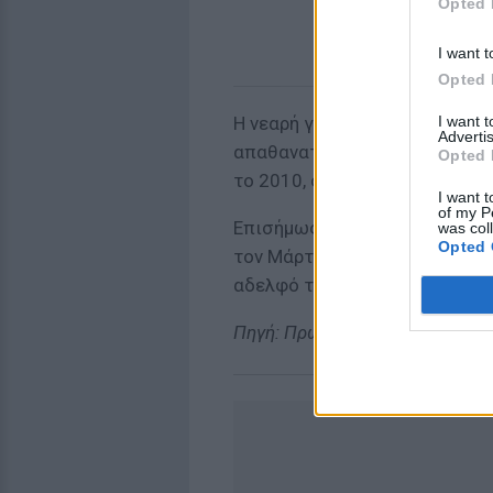
Opted 
I want t
Opted 
I want 
Η νεαρή γυναίκα, που είναι η κ
Advertis
απαθανατίστηκε πρώτη φορά 
Opted 
το 2010, στο πλευρό του προ
I want t
of my P
Επισήμως, όπως επισημαίνου
was col
Opted 
τον Μάρτιο του 2014 ως «ανώ
αδελφό της στην ψηφοφορία τ
Πηγή: Πρώτο Θέμα