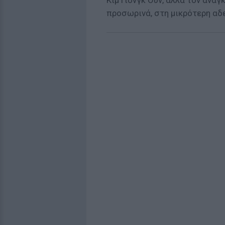
Κιμ Γιονγκ Ουν, αλλά τον ανά
προσωρινά, στη μικρότερη αδελ