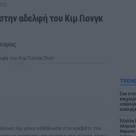
ΟΣ
στην αδελφή του Κιμ Γιονγκ 
άτορας
ΔΙΑΦΗΜΙΣΗ
TREN
Σοκ στη
επιχείρ
υπάλληλ
ασελγήσ
Έξαλλη 
πλήρωσε
άλους όχι μόνο καθήλωσε στο κρεβάτι τον
θαμώνα: