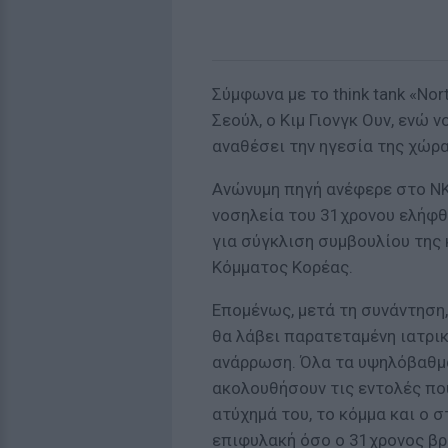
Σύμφωνα με το
think
tank
«
Nor
Σεούλ, ο Κιμ Γιονγκ Ουν, ενώ 
αναθέσει την ηγεσία της χώρ
Ανώνυμη πηγή ανέφερε στο
NK
νοσηλεία του 31χρονου ελήφθη
για σύγκλιση συμβουλίου της 
Κόμματος Κορέας.
Επομένως, μετά τη συνάντηση
θα λάβει παρατεταμένη ιατρι
ανάρρωση. Όλα τα υψηλόβαθμα
ακολουθήσουν τις εντολές που
ατύχημά του, το κόμμα και ο 
επιφυλακή όσο ο 31χρονος βρ