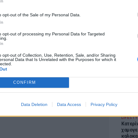
In
o opt-out of the Sale of my Personal Data.
In
to opt-out of processing my Personal Data for Targeted
όρη του Κιμ Γιονγκ-ιλ και της Κο Γιονγκ-χούι,
ing.
κατά τη διάρκεια συνέλευσης του κόμματος
ΕΙΔΗΣΕΙ
In
Απόψε 
σωπικού γραμματέα του πατέρα της.
την επ
o opt-out of Collection, Use, Retention, Sale, and/or Sharing
ersonal Data that Is Unrelated with the Purposes for which it
προς Κα
ν δημοσιεύματα, αναφέρθηκε σε ανακοίνωση
lected.
εισιτήρ
Out
τερη αξιωματούχος», όταν συνόδευσε τον
ης Ανώτατης Λαϊκής Συνέλευσης.
CONFIRM
Data Deletion
Data Access
Privacy Policy
ΔΙΑΦΗΜΙΣΗ
LIFESTY
Κατερί
χαμογε
καλοκα