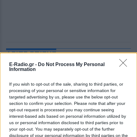
ΔΕΙΤΕ ΕΠΙΣΗΣ
E-Radio.gr -
Do Not Process My Personal
Information
ΣΤΗΝ ΙΔΙΑ ΚΑΤΗΓΟΡΙΑ
Ατύχημα για τον Ιβάν Σβιτάιλο
If you wish to opt-out of the sale, sharing to third parties, or
στην Κέρκυρα: «Θα σηκωθώ πιο
processing of your personal or sensitive information for
δυνατός»
targeted advertising by us, please use the below opt-out
section to confirm your selection. Please note that after your
ΣΉΜΕΡΑ
opt-out request is processed you may continue seeing
Ο ηθοποιός και χορευτής μοιράστηκε
interest-based ads based on personal information utilized by
στο Instagram μια φωτογραφία από
πρόσφατη εξέτασή του, με ένα μήνυμα
us or personal information disclosed to third parties prior to
θάρρους
your opt-out. You may separately opt-out of the further
disclosure of your personal information by third parties on the