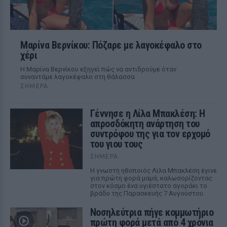
Μαρίνα Βερνίκου: Πόζαρε με λαγοκέφαλο στο
χέρι
Η Μαρίνα Βερνίκου εξηγεί πώς να αντιδρούμε όταν
συναντάμε λαγοκέφαλο στη θάλασσα
ΣΉΜΕΡΑ
Γέννησε η Λίλα Μπακλέση: Η
απροσδόκητη ανάρτηση του
συντρόφου της για τον ερχομό
του γιου τους
ΣΉΜΕΡΑ
Η γνωστή ηθοποιός Λίλα Μπακλέση έγινε
για πρώτη φορά μαμά, καλωσορίζοντας
στον κόσμο ένα υγιέστατο αγοράκι το
βράδυ της Παρασκευής 7 Αυγούστου.
Νοσηλεύτρια πήγε κομμωτήριο
πρώτη φορά μετά από 4 χρόνια