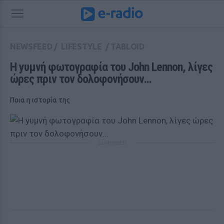
NEWSFEED
/
LIFESTYLE
/
TABLOID
H yυμvή φωτογραφία του John Lennon, λίγες 
ώρες πριν τον δολοφονήσουν...
Ποια η ιστορία της
ΔΙΑΦΗΜΙΣΗ