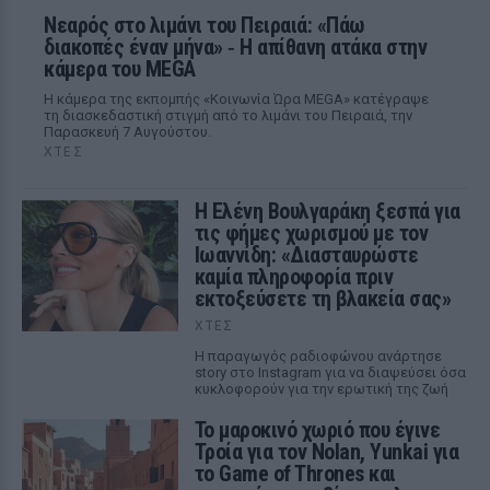
Νεαρός στο λιμάνι του Πειραιά: «Πάω
διακοπές έναν μήνα» ‑ Η απίθανη ατάκα στην
κάμερα του MEGA
Η κάμερα της εκπομπής «Κοινωνία Ώρα MEGA» κατέγραψε
τη διασκεδαστική στιγμή από το λιμάνι του Πειραιά, την
Παρασκευή 7 Αυγούστου.
ΧΤΕΣ
Η Ελένη Βουλγαράκη ξεσπά για
τις φήμες χωρισμού με τον
Ιωαννίδη: «Διασταυρώστε
καμία πληροφορία πριν
εκτοξεύσετε τη βλακεία σας»
ΧΤΕΣ
Η παραγωγός ραδιοφώνου ανάρτησε
story στο Instagram για να διαψεύσει όσα
κυκλοφορούν για την ερωτική της ζωή
Το μαροκινό χωριό που έγινε
Τροία για τον Nolan, Yunkai για
το Game of Thrones και