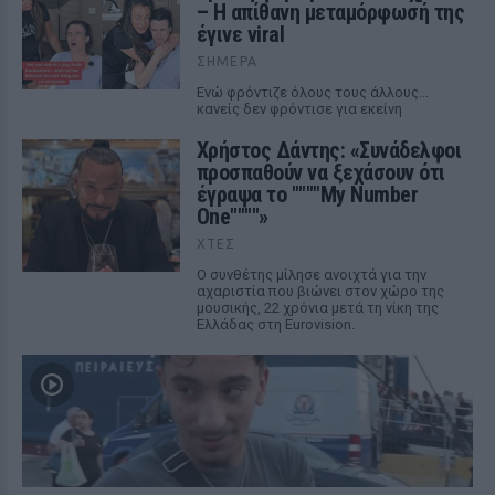
– Η απίθανη μεταμόρφωσή της
έγινε viral
ΣΉΜΕΡΑ
Ενώ φρόντιζε όλους τους άλλους...
κανείς δεν φρόντισε για εκείνη
Χρήστος Δάντης: «Συνάδελφοι
προσπαθούν να ξεχάσουν ότι
έγραψα το """"My Number
One""""»
ΧΤΕΣ
Ο συνθέτης μίλησε ανοιχτά για την
αχαριστία που βιώνει στον χώρο της
μουσικής, 22 χρόνια μετά τη νίκη της
Ελλάδας στη Eurovision.