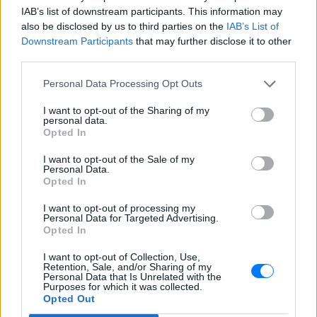
Φοβερή ιστορία στον ΟΦΗ:
IAB’s list of downstream participants. This information may
Ένας κάτοχος εισιτηρίου
also be disclosed by us to third parties on the
IAB’s List of
διαρκείας είναι μόλις 2 μηνών
Downstream Participants
that may further disclose it to other
ΣΉΜΕΡΑ
third parties.
Οπαδός από κούνια κυριολεκτικά στον
ΟΦΗ
Personal Data Processing Opt Outs
Διακοπές στη Μύκονο για τη
I want to opt-out of the Sharing of my
Βάλια Χατζηθεοδώρου ‑ οι
personal data.
φωτογραφίες με μαγιό στην
Opted In
παραλία
I want to opt-out of the Sale of my
ΣΉΜΕΡΑ
Personal Data.
Opted In
Μέσα από ανάρτηση στο Instagram
μοιράστηκε στιγμές από τις
καλοκαιρινές της διακοπές στο νησί των
I want to opt-out of processing my
ανέμων
Personal Data for Targeted Advertising.
Opted In
I want to opt-out of Collection, Use,
Retention, Sale, and/or Sharing of my
Personal Data that Is Unrelated with the
Purposes for which it was collected.
Opted Out