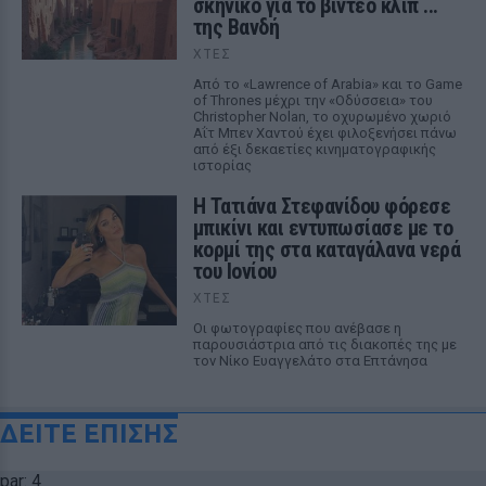
σκηνικό για το βίντεο κλιπ ...
της Βανδή
ΧΤΕΣ
Από το «Lawrence of Arabia» και το Game
of Thrones μέχρι την «Οδύσσεια» του
Christopher Nolan, το οχυρωμένο χωριό
Αΐτ Μπεν Χαντού έχει φιλοξενήσει πάνω
από έξι δεκαετίες κινηματογραφικής
ιστορίας
Η Τατιάνα Στεφανίδου φόρεσε
μπικίνι και εντυπωσίασε με το
κορμί της στα καταγάλανα νερά
του Ιονίου
ΧΤΕΣ
Οι φωτογραφίες που ανέβασε η
παρουσιάστρια από τις διακοπές της με
τον Νίκο Ευαγγελάτο στα Επτάνησα
ΔΕΙΤΕ ΕΠΙΣΗΣ
par: 4