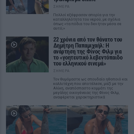
ΣΉΜΕΡΑ
Πολλοί εξέφρασαν απορία για την
καταλληλότητα του νερού, με σχόλια
όπως «τα πόδια του δεν ήταν μέσα σε
αυτό;»
22 χρόνια από τον θάνατο του
Δημήτρη Παπαμιχαήλ: Η
ανάρτηση της Φίνος Φιλμ για
το «γοητευτικό λεβεντόπαιδο
του ελληνικού σινεμά»
ΣΉΜΕΡΑ
Τον θυμόμαστε ως σπουδαίο ηθοποιό και
καλλιτέχνη που αποτέλεσε, μαζί με την
Αλίκη, αναπόσπαστο κομμάτι της
μεγάλης οικογένειας της Φίνος Φιλμ,
αναφέρεται χαρακτηριστικά