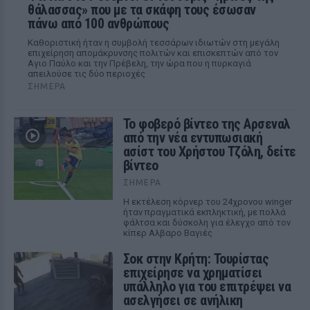
θάλασσας» που με τα σκάφη τους έσωσαν
πάνω από 100 ανθρώπους
Καθοριστική ήταν η συμβολή τεσσάρων ιδιωτών στη μεγάλη
επιχείρηση απομάκρυνσης πολιτών και επισκεπτών από τον
Αγιο Παύλο και την Πρέβελη, την ώρα που η πυρκαγιά
απειλούσε τις δύο περιοχές
ΣΉΜΕΡΑ
Το φοβερό βίντεο της Αρσεναλ
από την νέα εντυπωσιακή
ασίστ του Χρήστου Τζόλη, δείτε
βίντεο
ΣΉΜΕΡΑ
Η εκτέλεση κόρνερ του 24χρονου winger
ήταν πραγματικά εκπληκτική, με πολλά
φάλτσα και δύσκολη για έλεγχο από τον
κίπερ Αλβαρο Βαγιές
Σοκ στην Κρήτη: Τουρίστας
επιχείρησε να χρηματίσει
υπάλληλο για του επιτρέψει να
ασελγήσει σε ανήλικη