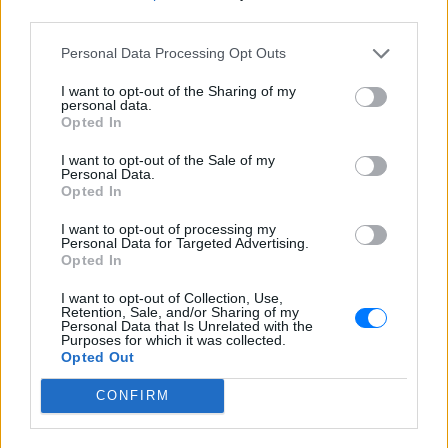
third parties.
ΔΕΙΤΕ ΕΠΙΣΗΣ
Personal Data Processing Opt Outs
I want to opt-out of the Sharing of my
ΣΤΗΝ ΙΔΙΑ ΚΑΤΗΓΟΡΙΑ
personal data.
Opted In
Φωτιά στην Κόρινθο:
I want to opt-out of the Sale of my
Συναγερμός στο Στεφάνι ‑
Personal Data.
Εναέρια μέσα και μήνυμα
Opted In
εκκένωσης από το 112
I want to opt-out of processing my
ΣΉΜΕΡΑ
Personal Data for Targeted Advertising.
Ισχυρές επίγειες δυνάμεις της
Opted In
Πυροσβεστικής ενισχυμένες με
αεροσκάφη και ελικόπτερα επιχειρούν
I want to opt-out of Collection, Use,
για τον άμεσο περιορισμό της φωτιάς
Retention, Sale, and/or Sharing of my
στο Στεφάνι Κορίνθου.
Personal Data that Is Unrelated with the
Purposes for which it was collected.
Απόψε τα δοκιμαστικά
Opted Out
δρομολόγια για την επέκταση
του Μετρό Θεσσαλονίκης προς
CONFIRM
Καλαμαριά ‑ Τι προβλέπεται για
εισιτήρια