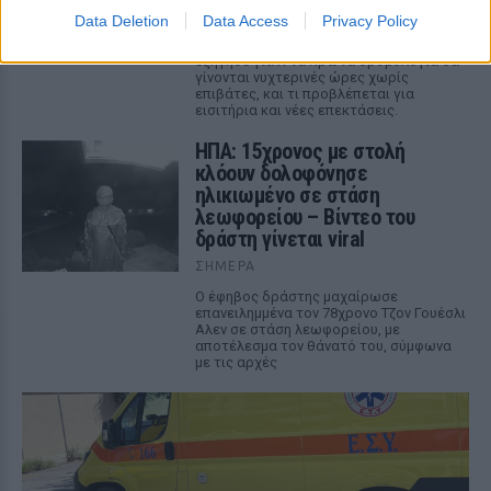
ΣΉΜΕΡΑ
Data Deletion
Data Access
Privacy Policy
Ο υφυπουργός Υποδομών Νίκος Ταχιάος
εξήγησε γιατί τα πρώτα δρομολόγια θα
γίνονται νυχτερινές ώρες χωρίς
επιβάτες, και τι προβλέπεται για
εισιτήρια και νέες επεκτάσεις.
ΗΠΑ: 15χρονος με στολή
κλόουν δολοφόνησε
ηλικιωμένο σε στάση
λεωφορείου – Βίντεο του
δράστη γίνεται viral
ΣΉΜΕΡΑ
Ο έφηβος δράστης μαχαίρωσε
επανειλημμένα τον 78χρονο Τζον Γουέσλι
Αλεν σε στάση λεωφορείου, με
αποτέλεσμα τον θάνατό του, σύμφωνα
με τις αρχές