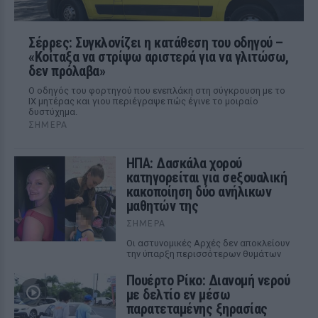
Σέρρες: Συγκλονίζει η κατάθεση του οδηγού –
«Κοίταξα να στρίψω αριστερά για να γλιτώσω,
δεν πρόλαβα»
Ο οδηγός του φορτηγού που ενεπλάκη στη σύγκρουση με το
ΙΧ μητέρας και γιου περιέγραψε πώς έγινε το μοιραίο
δυστύχημα.
ΣΉΜΕΡΑ
ΗΠΑ: Δασκάλα χορού
κατηγορείται για σeξουαλική
κακοποίηση δύο ανήλικων
μαθητών της
ΣΉΜΕΡΑ
Οι αστυνομικές Αρχές δεν αποκλείουν
την ύπαρξη περισσότερων θυμάτων
Πουέρτο Ρίκο: Διανομή νερού
με δελτίο εν μέσω
παρατεταμένης ξηρασίας