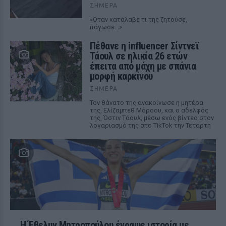
ΣΉΜΕΡΑ
«Όταν κατάλαβε τι της ζητούσε,
πάγωσε...»
Πέθανε η influencer Σίντνεϊ
Τάουλ σε ηλικία 26 ετών
έπειτα από μάχη με σπάνια
μορφή καρκίνου
ΣΉΜΕΡΑ
Τον θάνατο της ανακοίνωσε η μητέρα
της, Ελίζαμπεθ Μόροου, και ο αδελφός
της, Όστιν Τάουλ, μέσω ενός βίντεο στον
λογαριασμό της στο TikTok την Τετάρτη
Η Έβελυν Μητροπούλου έγραψε ιστορία με