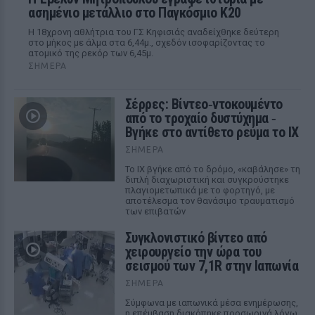
ασημένιο μετάλλιο στο Παγκόσμιο Κ20
Η 18χρονη αθλήτρια του ΓΣ Κηφισιάς αναδείχθηκε δεύτερη
στο μήκος με άλμα στα 6,44μ., σχεδόν ισοφαρίζοντας το
ατομικό της ρεκόρ των 6,45μ.
ΣΉΜΕΡΑ
Σέρρες: Βίντεο‑ντοκουμέντο
από το τροχαίο δυστύχημα ‑
Βγήκε στο αντίθετο ρεύμα το ΙΧ
ΣΉΜΕΡΑ
Το ΙΧ βγήκε από το δρόμο, «καβάλησε» τη
διπλή διαχωριστική και συγκρούστηκε
πλαγιομετωπικά με το φορτηγό, με
αποτέλεσμα τον θανάσιμο τραυματισμό
των επιβατών
Συγκλονιστικό βίντεο από
χειρουργείο την ώρα του
σεισμού των 7,1R στην Ιαπωνία
ΣΉΜΕΡΑ
Σύμφωνα με ιαπωνικά μέσα ενημέρωσης,
η επέμβαση διακόπηκε προσωρινά λόγω