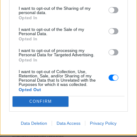
Η Ελένη Βουλγαράκη ξεσπά για
τις φήμες χωρισμού με τον
I want to opt-out of the Sharing of my
personal data.
Ιωαννίδη: «Διασταυρώστε
Opted In
καμία πληροφορία πριν
εκτοξεύσετε τη βλακεία σας»
I want to opt-out of the Sale of my
Personal Data.
ΧΤΕΣ
Opted In
Η παραγωγός ραδιοφώνου ανάρτησε
story στο Instagram για να διαψεύσει όσα
I want to opt-out of processing my
κυκλοφορούν για την ερωτική της ζωή
Personal Data for Targeted Advertising.
Opted In
I want to opt-out of Collection, Use,
Retention, Sale, and/or Sharing of my
Personal Data that Is Unrelated with the
Purposes for which it was collected.
Opted Out
Το μαροκινό χωριό που έγινε Τροία για τον
CONFIRM
Nolan, Yunkai για το Game of Thrones και
σκηνικό για το βίντεο κλιπ ... της Βανδή
Data Deletion
Data Access
Privacy Policy
Από το «Lawrence of Arabia» και το Game of Thrones μέχρι
την «Οδύσσεια» του Christopher Nolan, το οχυρωμένο χωριό
Αΐτ Μπεν Χαντού έχει φιλοξενήσει πάνω από έξι δεκαετίες
κινηματογραφικής ιστορίας