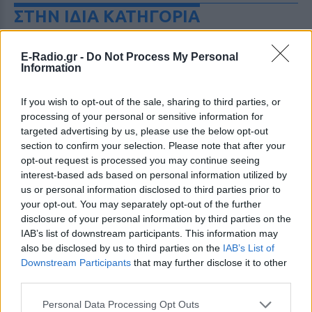
ΣΤΗΝ ΙΔΙΑ ΚΑΤΗΓΟΡΙΑ
Χρήστος Δάντης: «Συνάδελφοι
E-Radio.gr -
Do Not Process My Personal
προσπαθούν να ξεχάσουν ότι
Information
έγραψα το """"My Number
One""""»
If you wish to opt-out of the sale, sharing to third parties, or
ΧΤΕΣ
processing of your personal or sensitive information for
Ο συνθέτης μίλησε ανοιχτά για την
targeted advertising by us, please use the below opt-out
αχαριστία που βιώνει στον χώρο της
section to confirm your selection. Please note that after your
μουσικής, 22 χρόνια μετά τη νίκη της
Ελλάδας στη Eurovision.
opt-out request is processed you may continue seeing
interest-based ads based on personal information utilized by
Νεαρός στο λιμάνι του Πειραιά:
us or personal information disclosed to third parties prior to
«Πάω διακοπές έναν μήνα» ‑ Η
your opt-out. You may separately opt-out of the further
απίθανη ατάκα στην κάμερα του
disclosure of your personal information by third parties on the
MEGA
IAB’s list of downstream participants. This information may
ΧΤΕΣ
also be disclosed by us to third parties on the
IAB’s List of
Η κάμερα της εκπομπής «Κοινωνία Ώρα
Downstream Participants
that may further disclose it to other
MEGA» κατέγραψε τη διασκεδαστική
third parties.
στιγμή από το λιμάνι του Πειραιά, την
Παρασκευή 7 Αυγούστου.
Personal Data Processing Opt Outs