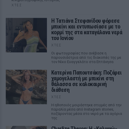
ΧΤΕΣ
Η Τατιάνα Στεφανίδου φόρεσε
μπικίνι και εντυπωσίασε με το
κορμί της στα καταγάλανα νερά
του Ιονίου
ΧΤΕΣ
Οι φωτογραφίες που ανέβασε η
παρουσιάστρια από τις διακοπές της με
τον Νίκο Ευαγγελάτο στα Επτάνησα
Κατερίνα Παπουτσάκη: Ποζάρει
χαμογελαστή με μπικίνι στη
θάλασσα σε καλοκαιρινή
διάθεση
ΧΤΕΣ
Η ηθοποιός μοιράστηκε στιγμές από την
παραλία μέσα από Instagram stories,
ποζάροντας μέσα στο νερό με τα αγόρια
της
Charlize Theron: Η «Καλυψώ»