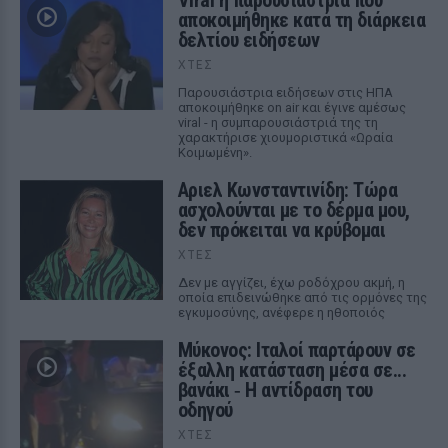
Viral η παρουσιάστρια που
αποκοιμήθηκε κατά τη διάρκεια
δελτίου ειδήσεων
ΧΤΕΣ
Παρουσιάστρια ειδήσεων στις ΗΠΑ
αποκοιμήθηκε on air και έγινε αμέσως
viral - η συμπαρουσιάστριά της τη
χαρακτήρισε χιουμοριστικά «Ωραία
Κοιμωμένη».
Αριελ Κωνσταντινίδη: Τώρα
ασχολούνται με το δέρμα μου,
δεν πρόκειται να κρύβομαι
ΧΤΕΣ
Δεν με αγγίζει, έχω ροδόχρου ακμή, η
οποία επιδεινώθηκε από τις ορμόνες της
εγκυμοσύνης, ανέφερε η ηθοποιός
Μύκονος: Ιταλοί παρτάρουν σε
έξαλλη κατάσταση μέσα σε...
βανάκι ‑ Η αντίδραση του
οδηγού
ΧΤΕΣ