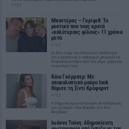
ΧΤΕΣ
Μπαντέρας – Γκρίφιθ: Το
μυστικό που τους κρατά
«καλύτερους φίλους» 11 χρόνια
μετά
ΧΤΕΣ
Οι δύο σταρ του Χόλιγουντ απέδειξαν
ότι η αγάπη και ο σεβασμός μπορούν να
διαρκέσουν πέρα από τον γάμο, χάρη και
στην κόρη τους.
Κάια Γκέρμπερ: Με
αποκαλυπτικό μαύρο look
θύμισε τη Σίντι Κρόφορντ
ΧΤΕΣ
Η 24χρονη πρωτοστάτησε σε εκδήλωση
για τη σειρά «The Shards» στο Λος
Αντζελες
Ιωάννα Τούνη: Αδημοσίευτη
φωτογραφία από Ίμπιζα με τον