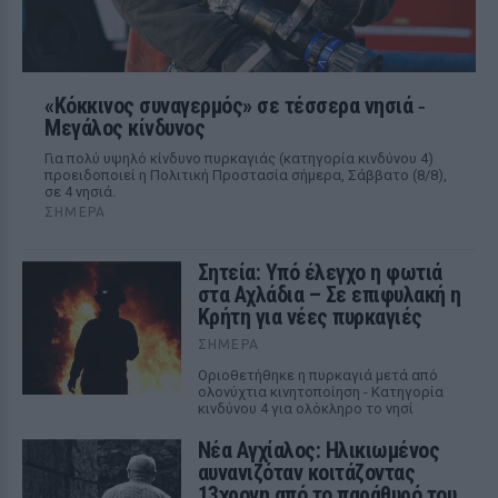
«Κόκκινος συναγερμός» σε τέσσερα νησιά ‑
Μεγάλος κίνδυνος
Για πολύ υψηλό κίνδυνο πυρκαγιάς (κατηγορία κινδύνου 4)
προειδοποιεί η Πολιτική Προστασία σήμερα, Σάββατο (8/8),
σε 4 νησιά.
ΣΉΜΕΡΑ
Σητεία: Υπό έλεγχο η φωτιά
στα Αχλάδια – Σε επιφυλακή η
Κρήτη για νέες πυρκαγιές
ΣΉΜΕΡΑ
Οριοθετήθηκε η πυρκαγιά μετά από
ολονύχτια κινητοποίηση - Κατηγορία
κινδύνου 4 για ολόκληρο το νησί
Νέα Αγχίαλος: Ηλικιωμένος
αυνανιζόταν κοιτάζοντας
13χρονη από το παράθυρό του