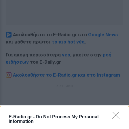
Ακολουθήστε το E-Radio.gr στο
Google News
και μάθετε πρώτοι
τα πιο hot νέα
.
Για ακόμη περισσότερα
νέα
, μπείτε στην
ροή
ειδήσεων
του E-Daily.gr
Ακολουθήστε το E-Radio.gr και στο Instagram
ΔΙΑΦΗΜΙΣΗ
E-Radio.gr -
Do Not Process My Personal
Information