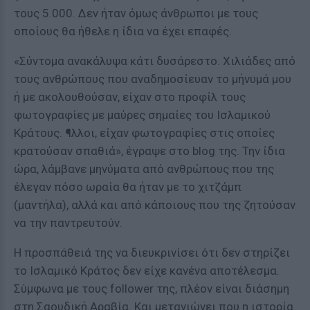
τους 5.000. Δεν ήταν όμως άνθρωποι με τους
οποίους θα ήθελε η ίδια να έχει επαφές.
«Σύντομα ανακάλυψα κάτι δυσάρεστο. Χιλιάδες από
τους ανθρώπους που αναδημοσίευαν το μήνυμά μου
ή με ακολουθούσαν, είχαν στο προφίλ τους
φωτογραφίες με μαύρες σημαίες του Ισλαμικού
Κράτους. ¶λλοι, είχαν φωτογραφίες στις οποίες
κρατούσαν σπαθιά», έγραψε στο blog της. Την ίδια
ώρα, λάμβανε μηνύματα από ανθρώπους που της
έλεγαν πόσο ωραία θα ήταν με το χιτζάμπ
(μαντήλα), αλλά και από κάποιους που της ζητούσαν
να την παντρευτούν.
Η προσπάθειά της να διευκρινίσει ότι δεν στηρίζει
το Ισλαμικό Κράτος δεν είχε κανένα αποτέλεσμα.
Σύμφωνα με τους follower της, πλέον είναι διάσημη
στη Σαουδική Αραβία. Και μετανιώνει που η ιστορία