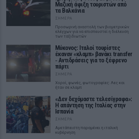
Μαζική άφιξη τουριστών από
τα Βαλκάνια
ΣΉΜΕΡΑ
Προσωρινή αναστολή των βιομετρικών
ελέγχων για να επισπευστεί η διέλευση
των ταξιδιωτών
Μύκονος: Ιταλοί τουρίστες
έκαναν «κλαμπ» βανάκι transfer
‑ Αντιδράσεις για το ξέφρενο
πάρτι
ΣΉΜΕΡΑ
Χοροί, φωνές, φωτογραφίες: Λες και
ήταν σε κλαμπ
«Δεν δεχόμαστε τελεσίγραφα»:
Η απάντηση της Ιταλίας στην
Ισπανία
ΣΉΜΕΡΑ
Αμετάπειστη παραμένει η ιταλική
κυβέρνηση