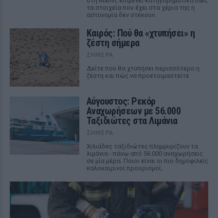
στη Marfin, επιμένει κατηγορηματικά πως
τα στοιχεία που έχει στα χέρια της η
αστυνομία δεν στέκουν.
Καιρός: Πού θα «χτυπήσει» η
ζέστη σήμερα
ΣΉΜΕΡΑ
Δείτε πού θα χτυπήσει περισσότερο η
ζέστη και πώς να προετοιμαστείτε
Αύγουστος: Ρεκόρ
Αναχωρήσεων με 56.000
Ταξιδιώτες στα Λιμάνια
ΣΉΜΕΡΑ
Χιλιάδες ταξιδιώτες πλημμυρίζουν τα
λιμάνια - πάνω από 56.000 αναχωρήσεις
σε μία μέρα. Ποιοι είναι οι πιο δημοφιλείς
καλοκαιρινοί προορισμοί;