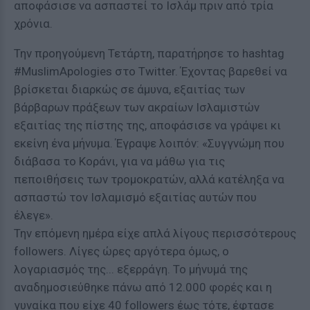
αποφάσισε να ασπαστεί το Ισλάμ πριν από τρία
χρόνια.
Την προηγούμενη Τετάρτη, παρατήρησε το hashtag
#MuslimApologies στο Twitter. Έχοντας βαρεθεί να
βρίσκεται διαρκώς σε άμυνα, εξαιτίας των
βάρβαρων πράξεων των ακραίων Ισλαμιστών
εξαιτίας της πίστης της, αποφάσισε να γράψει κι
εκείνη ένα μήνυμα. Έγραψε λοιπόν: «Συγγνώμη που
διάβασα το Κοράνι, για να μάθω για τις
πεποιθήσεις των τρομοκρατών, αλλά κατέληξα να
ασπαστώ τον Ισλαμισμό εξαιτίας αυτών που
έλεγε».
Την επόμενη ημέρα είχε απλά λίγους περισσότερους
followers. Λίγες ώρες αργότερα όμως, ο
λογαριασμός της... εξερράγη. Το μήνυμά της
αναδημοσιεύθηκε πάνω από 12.000 φορές και η
γυναίκα που είχε 40 followers έως τότε, έφτασε