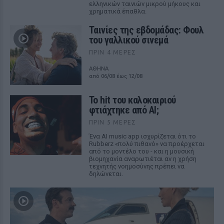
ελληνικών ταινιών μικρού μήκους και
χρηματικά έπαθλα.
Ταινίες της εβδομάδας: Φουλ
του γαλλικού σινεμά
ΠΡΙΝ 4 ΜΈΡΕΣ
ΑΘΗΝΑ
από 06/08 έως 12/08
Το hit του καλοκαιριού
φτιάχτηκε από AI;
ΠΡΙΝ 5 ΜΈΡΕΣ
Ένα AI music app ισχυρίζεται ότι το
Rubberz «πολύ πιθανό» να προέρχεται
από το μοντέλο του - και η μουσική
βιομηχανία αναρωτιέται αν η χρήση
τεχνητής νοημοσύνης πρέπει να
δηλώνεται.