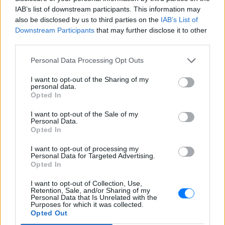
IAB’s list of downstream participants. This information may
ΣΤΗΝ ΙΔΙΑ ΚΑΤΗΓΟΡΙΑ
also be disclosed by us to third parties on the
IAB’s List of
Downstream Participants
that may further disclose it to other
Η ταινία που παραλίγο να
third parties.
καταστρέψει την καριέρα της
Diane Keaton
Personal Data Processing Opt Outs
ΣΉΜΕΡΑ
I want to opt-out of the Sharing of my
Μία αποτυχία ήταν αρκετή
personal data.
Opted In
5 one‑hit wonders που έγιναν
I want to opt-out of the Sale of my
ξανά διάσημοι από… ατύχημα
Personal Data.
Opted In
ΧΤΕΣ
Η τύχη δεν προβλέπεται, αλλά όταν
I want to opt-out of processing my
χαμογελάσει, αποδεικνύει ότι ορισμένα
Personal Data for Targeted Advertising.
τραγούδια έχουν πολύ περισσότερες
Opted In
«ζωές» από όσες νομίζαμε
I want to opt-out of Collection, Use,
Η κωμωδία που σατίρισε τον
Retention, Sale, and/or Sharing of my
νεοπλουτισμό και παραμένει
Personal Data that Is Unrelated with the
Purposes for which it was collected.
επίκαιρη
Opted Out
ΠΡΟΧΤΈΣ