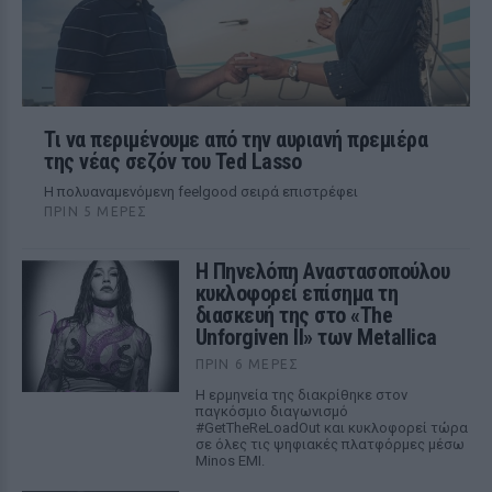
Τι να περιμένουμε από την αυριανή πρεμιέρα
της νέας σεζόν του Ted Lasso
Η πολυαναμενόμενη feelgood σειρά επιστρέφει
ΠΡΙΝ 5 ΜΈΡΕΣ
Η Πηνελόπη Αναστασοπούλου
κυκλοφορεί επίσημα τη
διασκευή της στο «The
Unforgiven II» των Metallica
ΠΡΙΝ 6 ΜΈΡΕΣ
Η ερμηνεία της διακρίθηκε στον
παγκόσμιο διαγωνισμό
#GetTheReLoadOut και κυκλοφορεί τώρα
σε όλες τις ψηφιακές πλατφόρμες μέσω
Minos EMI.