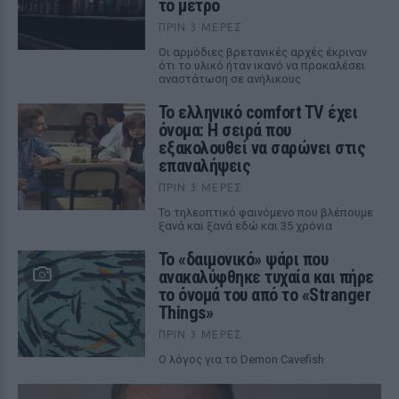
το μετρό
ΠΡΙΝ 3 ΜΈΡΕΣ
Οι αρμόδιες βρετανικές αρχές έκριναν
ότι το υλικό ήταν ικανό να προκαλέσει
αναστάτωση σε ανήλικους
Το ελληνικό comfort TV έχει
όνομα: Η σειρά που
εξακολουθεί να σαρώνει στις
επαναλήψεις
ΠΡΙΝ 3 ΜΈΡΕΣ
Το τηλεοπτικό φαινόμενο που βλέπουμε
ξανά και ξανά εδώ και 35 χρόνια
Το «δαιμονικό» ψάρι που
ανακαλύφθηκε τυχαία και πήρε
το όνομά του από το «Stranger
Things»
ΠΡΙΝ 3 ΜΈΡΕΣ
Ο λόγος για το Demon Cavefish