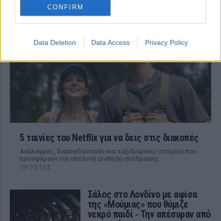
CONFIRM
108 επεισόδια γέλιου: Η σειρά του Χάρη
Ρώμα που αξίζει να δούμε ξανά στις
επαναλήψεις
Data Deletion
Data Access
Privacy Policy
5 ταινίες του Netflix για να δεις στις διακοπές
Aνάλαφρες, διασκεδαστικές και ταξιδιάρικες ιστορίες που
προσφέρουν την απόλυτη αίσθηση απόδρασης
ΠΡΟΧΤΈΣ
Σάλος στο Λονδίνο με αφίσα
της «Μούμιας» που θύμιζε
νεκρό παιδί ‑ Την απέσυραν από