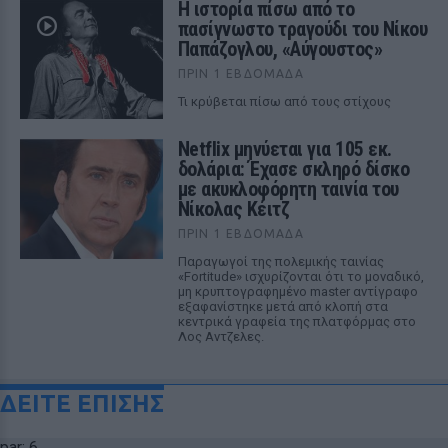
Η ιστορία πίσω από το
πασίγνωστο τραγούδι του Νίκου
Παπάζογλου, «Αύγουστος»
ΠΡΙΝ 1 ΕΒΔΟΜΆΔΑ
Τι κρύβεται πίσω από τους στίχους
Netflix μηνύεται για 105 εκ.
δολάρια: Έχασε σκληρό δίσκο
με ακυκλοφόρητη ταινία του
Νίκολας Κέιτζ
ΠΡΙΝ 1 ΕΒΔΟΜΆΔΑ
Παραγωγοί της πολεμικής ταινίας
«Fortitude» ισχυρίζονται ότι το μοναδικό,
μη κρυπτογραφημένο master αντίγραφο
εξαφανίστηκε μετά από κλοπή στα
κεντρικά γραφεία της πλατφόρμας στο
Λος Αντζελες.
ΔΕΙΤΕ ΕΠΙΣΗΣ
par: 6