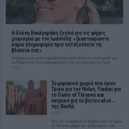
Η Ελένη Βουλγαράκη ξεσπά για τις φήμες
χωρισμού με τον Ιωαννίδη: «Διασταυρώστε
καμία πληροφορία πριν εκτοξεύσετε τη
βλακεία σας»
Η παραγωγός ραδιοφώνου ανάρτησε story στο Instagram για
να διαψεύσει όσα κυκλοφορούν για την ερωτική της ζωή
ΧΤΕΣ
Το μαροκινό χωριό που έγινε
Τροία για τον Nolan, Yunkai για
το Game of Thrones και
σκηνικό για το βίντεο κλιπ ...
της Βανδή
ΧΤΕΣ
Από το «Lawrence of Arabia» και το Game
of Thrones μέχρι την «Οδύσσεια» του