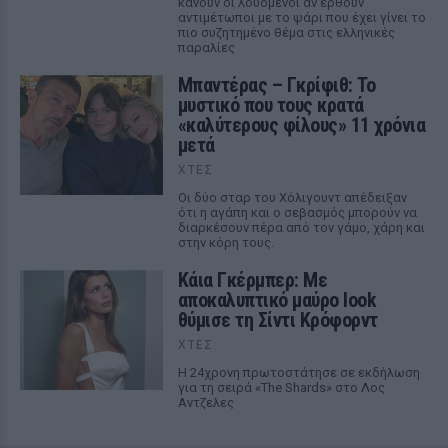
κάνουν οι λουόμενοι αν έρθουν
αντιμέτωποι με το ψάρι που έχει γίνει το
πιο συζητημένο θέμα στις ελληνικές
παραλίες
Μπαντέρας – Γκρίφιθ: Το
μυστικό που τους κρατά
«καλύτερους φίλους» 11 χρόνια
μετά
ΧΤΕΣ
Οι δύο σταρ του Χόλιγουντ απέδειξαν
ότι η αγάπη και ο σεβασμός μπορούν να
διαρκέσουν πέρα από τον γάμο, χάρη και
στην κόρη τους.
Κάια Γκέρμπερ: Με
αποκαλυπτικό μαύρο look
θύμισε τη Σίντι Κρόφορντ
ΧΤΕΣ
Η 24χρονη πρωτοστάτησε σε εκδήλωση
για τη σειρά «The Shards» στο Λος
Αντζελες