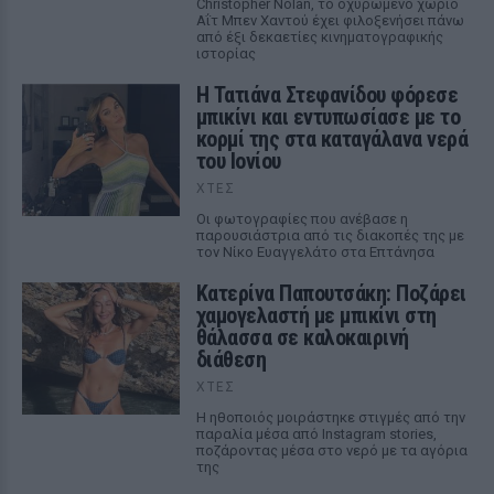
Christopher Nolan, το οχυρωμένο χωριό
Αΐτ Μπεν Χαντού έχει φιλοξενήσει πάνω
από έξι δεκαετίες κινηματογραφικής
ιστορίας
Η Τατιάνα Στεφανίδου φόρεσε
μπικίνι και εντυπωσίασε με το
κορμί της στα καταγάλανα νερά
του Ιονίου
ΧΤΕΣ
Οι φωτογραφίες που ανέβασε η
παρουσιάστρια από τις διακοπές της με
τον Νίκο Ευαγγελάτο στα Επτάνησα
Κατερίνα Παπουτσάκη: Ποζάρει
χαμογελαστή με μπικίνι στη
θάλασσα σε καλοκαιρινή
διάθεση
ΧΤΕΣ
Η ηθοποιός μοιράστηκε στιγμές από την
παραλία μέσα από Instagram stories,
ποζάροντας μέσα στο νερό με τα αγόρια
της