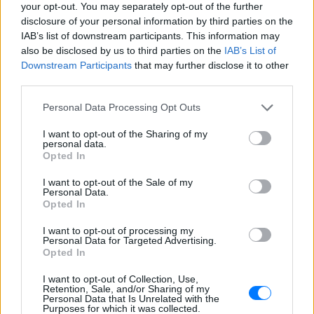
Πολλοί εξέφρασαν απορία για την
your opt-out. You may separately opt-out of the further
καταλληλότητα του νερού, με σχόλια
disclosure of your personal information by third parties on the
όπως «τα πόδια του δεν ήταν μέσα σε
IAB’s list of downstream participants. This information may
αυτό;»
also be disclosed by us to third parties on the
IAB’s List of
22 χρόνια από τον θάνατο του
Downstream Participants
that may further disclose it to other
Δημήτρη Παπαμιχαήλ: Η
third parties.
ανάρτηση της Φίνος Φιλμ για
το «γοητευτικό λεβεντόπαιδο
Personal Data Processing Opt Outs
του ελληνικού σινεμά»
I want to opt-out of the Sharing of my
ΣΉΜΕΡΑ
personal data.
Τον θυμόμαστε ως σπουδαίο ηθοποιό και
Opted In
καλλιτέχνη που αποτέλεσε, μαζί με την
Αλίκη, αναπόσπαστο κομμάτι της
I want to opt-out of the Sale of my
μεγάλης οικογένειας της Φίνος Φιλμ,
Personal Data.
αναφέρεται χαρακτηριστικά
Opted In
Μαρίνα Βερνίκου: Πόζαρε με
I want to opt-out of processing my
λαγοκέφαλο στο χέρι
Personal Data for Targeted Advertising.
Opted In
ΣΉΜΕΡΑ
Η Μαρίνα Βερνίκου εξηγεί πώς να
I want to opt-out of Collection, Use,
αντιδρούμε όταν συναντάμε λαγοκέφαλο
Retention, Sale, and/or Sharing of my
στη θάλασσα
Personal Data that Is Unrelated with the
Purposes for which it was collected.