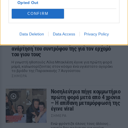
Opted Out
CONFIRM
Data Deletion
Data Access
Privacy Policy
Γέννησε η Λίλα Μπακλέση: Η απροσδόκητη
ανάρτηση του συντρόφου της για τον ερχομό
του γιου τους
Η γνωστή ηθοποιός Λίλα Μπακλέση έγινε για πρώτη φορά
μαμά, καλωσορίζοντας στον κόσμο ένα υγιέστατο αγοράκι
το βράδυ της Παρασκευής 7 Αυγούστου.
ΣΉΜΕΡΑ
Νοσηλεύτρια πήγε κομμωτήριο
πρώτη φορά μετά από 4 χρόνια
– Η απίθανη μεταμόρφωσή της
έγινε viral
ΣΉΜΕΡΑ
Ενώ φρόντιζε όλους τους άλλους...
κανείς δεν φρόντισε για εκείνη