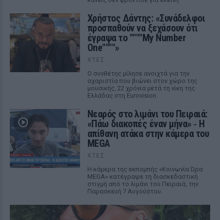
Χρήστος Δάντης: «Συνάδελφοι
προσπαθούν να ξεχάσουν ότι
έγραψα το """"My Number
One""""»
ΧΤΕΣ
Ο συνθέτης μίλησε ανοιχτά για την
αχαριστία που βιώνει στον χώρο της
μουσικής, 22 χρόνια μετά τη νίκη της
Ελλάδας στη Eurovision.
Νεαρός στο λιμάνι του Πειραιά:
«Πάω διακοπές έναν μήνα» ‑ Η
απίθανη ατάκα στην κάμερα του
MEGA
ΧΤΕΣ
Η κάμερα της εκπομπής «Κοινωνία Ώρα
MEGA» κατέγραψε τη διασκεδαστική
στιγμή από το λιμάνι του Πειραιά, την
Παρασκευή 7 Αυγούστου.