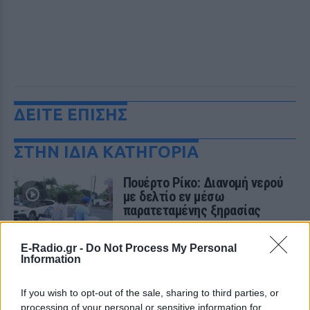
ΔΕΙΤΕ ΕΠΙΣΗΣ
ΣΤΗΝ ΙΔΙΑ ΚΑΤΗΓΟΡΙΑ
Πουέρτο Ρίκο: Διανομή νερού
με δελτίο εν μέσω
παρατεταμένης ξηρασίας
ΣΉΜΕΡΑ
Πώς διαχειρίζεται το Πουέρτο Ρίκο την
E-Radio.gr -
Do Not Process My Personal
κρίση νερού και πώς επηρεάζεται η
Information
καθημερινή ζωή των κατοίκων
Σαρωτικοί έλεγχοι στις
If you wish to opt-out of the sale, sharing to third parties, or
παραλίες με drones – Ποιες
processing of your personal or sensitive information for