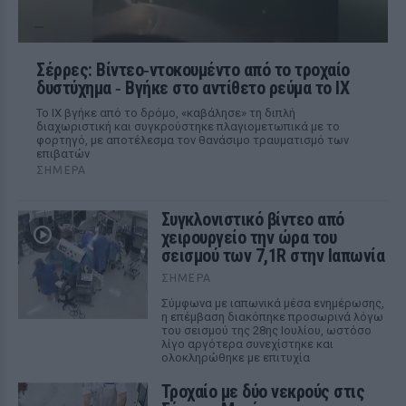
Σέρρες: Βίντεο‑ντοκουμέντο από το τροχαίο
δυστύχημα ‑ Βγήκε στο αντίθετο ρεύμα το ΙΧ
Το ΙΧ βγήκε από το δρόμο, «καβάλησε» τη διπλή
διαχωριστική και συγκρούστηκε πλαγιομετωπικά με το
φορτηγό, με αποτέλεσμα τον θανάσιμο τραυματισμό των
επιβατών
ΣΉΜΕΡΑ
Συγκλονιστικό βίντεο από
χειρουργείο την ώρα του
σεισμού των 7,1R στην Ιαπωνία
ΣΉΜΕΡΑ
Σύμφωνα με ιαπωνικά μέσα ενημέρωσης,
η επέμβαση διακόπηκε προσωρινά λόγω
του σεισμού της 28ης Ιουλίου, ωστόσο
λίγο αργότερα συνεχίστηκε και
ολοκληρώθηκε με επιτυχία
Τροχαίο με δύο νεκρούς στις