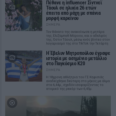
Πέθανε η influencer Σίντνεϊ
Τάουλ σε ηλικία 26 ετών
έπειτα από μάχη με σπάνια
μορφή καρκίνου
ΣΉΜΕΡΑ
Τον θάνατο της ανακοίνωσε η μητέρα
της, Ελίζαμπεθ Μόροου, και ο αδελφός
της, Όστιν Τάουλ, μέσω ενός βίντεο στον
λογαριασμό της στο TikTok την Τετάρτη
Η Έβελυν Μητροπούλου έγραψε
ιστορία με ασημένιο μετάλλιο
στο Παγκόσμιο Κ20
ΣΉΜΕΡΑ
Η 18χρονη αθλήτρια του ΓΣ Κηφισιάς
αναδείχθηκε δεύτερη στο μήκος με άλμα
στα 6,44μ., σχεδόν ισοφαρίζοντας το
ατομικό της ρεκόρ των 6,45μ.