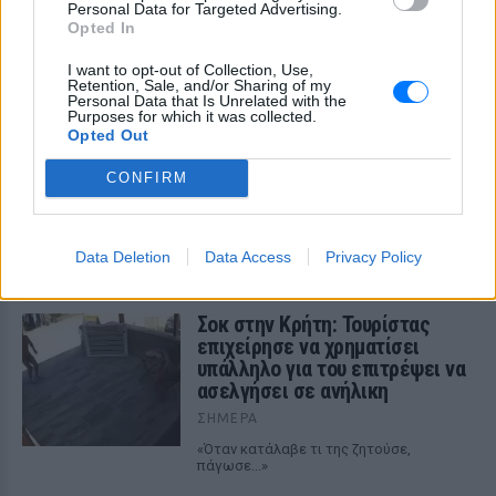
Personal Data for Targeted Advertising.
Opted In
I want to opt-out of Collection, Use,
Retention, Sale, and/or Sharing of my
Personal Data that Is Unrelated with the
Purposes for which it was collected.
Το φοβερό βίντεο της Αρσεναλ από την νέα
Opted Out
εντυπωσιακή ασίστ του Χρήστου Τζόλη, δείτε
βίντεο
CONFIRM
Η εκτέλεση κόρνερ του 24χρονου winger ήταν πραγματικά
εκπληκτική, με πολλά φάλτσα και δύσκολη για έλεγχο από
τον κίπερ Αλβαρο Βαγιές
Data Deletion
Data Access
Privacy Policy
ΣΉΜΕΡΑ
Σοκ στην Κρήτη: Τουρίστας
επιχείρησε να χρηματίσει
υπάλληλο για του επιτρέψει να
ασελγήσει σε ανήλικη
ΣΉΜΕΡΑ
«Όταν κατάλαβε τι της ζητούσε,
πάγωσε...»