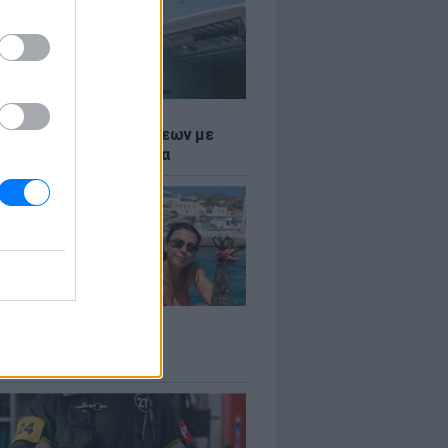
Σ
τος: Ρεκόρ Αναχωρήσεων με
Ταξιδιώτες στα Λιμάνια
LE
 Βερνίκου: Πόζαρε με
φαλο στο χέρι