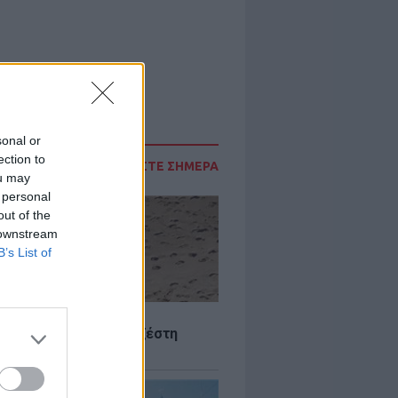
sonal or
ection to
ΔΙΑΒΑΣΤΕ ΣΗΜΕΡΑ
ou may
 personal
out of the
 downstream
B’s List of
Σ
 Πού θα «χτυπήσει» η ζέστη