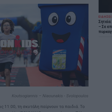
ΕΙΔΗΣΕΙ
Σητεία
– Σε επ
πυρκαγ
Koutsogiannis – Niaounakis - Svolopoulos
ς 11:00, τη σκυτάλη παίρνουν τα παιδιά. Το