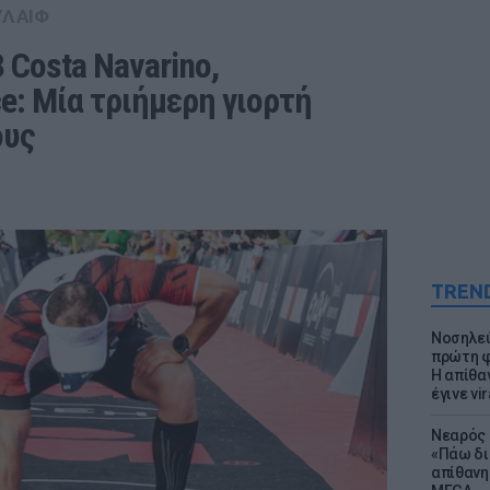
YΛΑΙΦ
Costa Navarino, 
e: Μία τριήμερη γιορτή 
ους
TREN
Νοσηλεύ
πρώτη φ
Η απίθα
έγινε vir
Νεαρός 
«Πάω δι
απίθανη