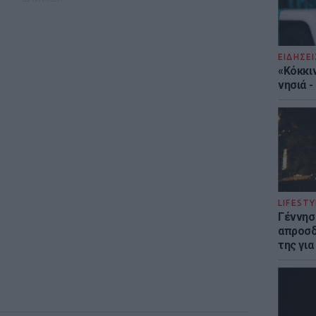
ΕΙΔΗΣΕΙ
«Κόκκι
νησιά 
LIFESTY
Γέννησ
απροσδ
της για