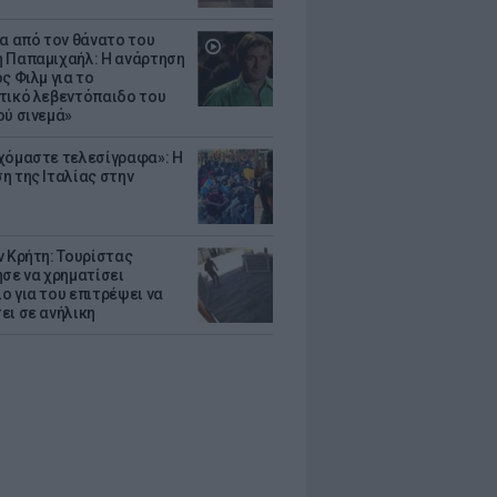
ια από τον θάνατο του
 Παπαμιχαήλ: Η ανάρτηση
ς Φιλμ για το
τικό λεβεντόπαιδο του
ού σινεμά»
χόμαστε τελεσίγραφα»: Η
η της Ιταλίας στην
ν Κρήτη: Τουρίστας
ησε να χρηματίσει
ο για του επιτρέψει να
ει σε ανήλικη