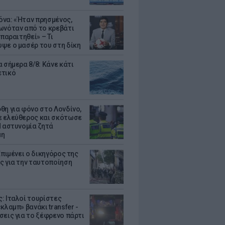
να: «Ήταν πρησμένος,
ωνόταν από το κρεβάτι
 παραιτηθεί» – Τι
ψε ο μασέρ του στη δίκη
 σήμερα 8/8: Κάνε κάτι
ετικό
θη για φόνο στο Λονδίνο,
 ελεύθερος και σκότωσε
Η αστυνομία ζητά
μη
Επιμένει ο δικηγόρος της
ς για την ταυτοποίηση
: Ιταλοί τουρίστες
κλαμπ» βανάκι transfer -
σεις για το ξέφρενο πάρτι