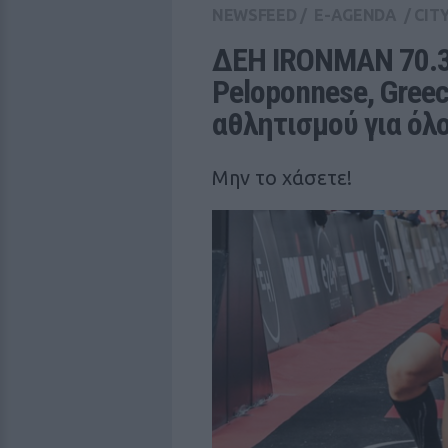
NEWSFEED
/
E-AGENDA
/
CIT
ΔΕΗ IRONMAN 70.3 
Peloponnese, Greec
αθλητισμού για όλ
Μην το χάσετε!