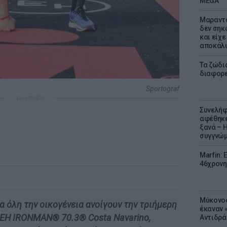
MEGA
Μαραντό
δεν σηκ
και είχε
αποκάλυ
Τα ζώδια
διαφορ
Sportograf
ΔΙΑΦΗΜΙΣΗ
Συνελήφ
αφέθηκε
ξανά – 
συγγνώ
Marfin: 
46χρονη
Μύκονος
α όλη την οικογένεια ανοίγουν την τριήμερη
έκαναν «
ΔΕΗ IRONMAN® 70.3® Costa Navarino,
Αντιδρά