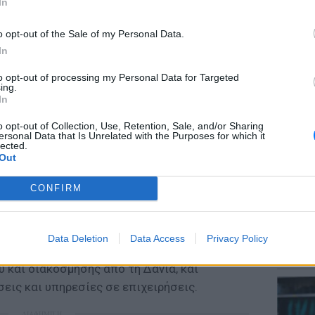
In
o opt-out of the Sale of my Personal Data.
In
to opt-out of processing my Personal Data for Targeted
ΕΙΔΗΣΕΙ
ing.
Αύγουσ
In
56.000 
Koutsogiannis – Niaounakis - Svolopoulos
o opt-out of Collection, Use, Retention, Sale, and/or Sharing
ersonal Data that Is Unrelated with the Purposes for which it
στις 19:00, καθώς ο ήλιος δύει πίσω από τη
lected.
Out
Run Peloponnese powered by IRONMAN®
ιρία τρεξίματος σε μια παραθαλάσσια ήπια
CONFIRM
 μαγευτικά χρώματα του ηλιοβασιλέματος,
 επιπέδων, ηλικίας 16 ετών και άνω.
LIFESTY
να είναι το Τμήμα Εταιρικών Πελατών της
Data Deletion
Data Access
Privacy Policy
Μαρίνα
ικό πυλώνα της διεθνούς αλυσίδας
λαγοκέ
 και διακόσμησης από τη Δανία, και
εις και υπηρεσίες σε επιχειρήσεις.
ΔΙΑΦΗΜΙΣΗ