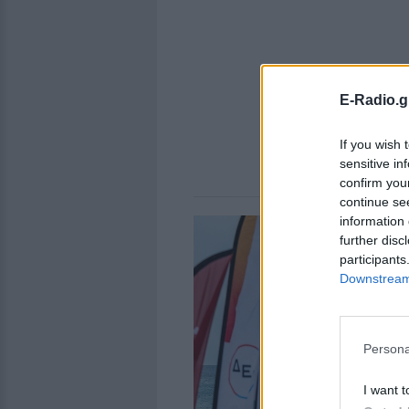
E-Radio.g
If you wish 
sensitive in
confirm you
continue se
information 
further disc
participants
Downstream 
Persona
I want t