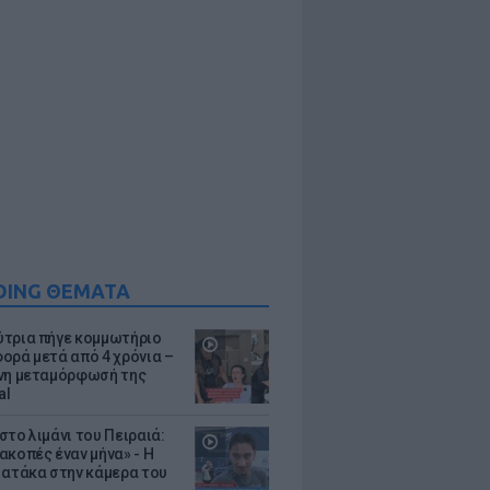
DING ΘΕΜΑΤΑ
τρια πήγε κομμωτήριο
ορά μετά από 4 χρόνια –
νη μεταμόρφωσή της
al
στο λιμάνι του Πειραιά:
ακοπές έναν μήνα» - Η
 ατάκα στην κάμερα του