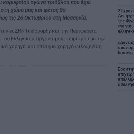
ου κορυφαίου αγώνα τριάθλου που έχει
 στη χώρα μας και φέτος θα
22 χρόν
Δημήτρη
έως τις 26 Οκτωβρίου στη Μεσσηνία.
της Φίνο
«γοητευ
την ευΖΗΝ feelόsophy και την Περιφέρεια
ελληνικ
 του Ελληνικού Οργανισμού Τουρισμού με την
«Δεν δε
ικό χορηγό, και επίσημο χορηγό φιλοξενίας
απάντησ
Ισπανία
ΔΙΑΦΗΜΙΣΗ
Σοκ στη
επιχείρ
υπάλληλ
ασελγήσ