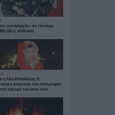
Σ
νος συναγερμός» σε τέσσερα
- Μεγάλος κίνδυνος
LE
ε η Λίλα Μπακλέση: Η
όκητη ανάρτηση του συντρόφου
 τον ερχομό του γιου τους