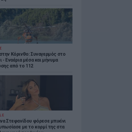
Σ
στην Κόρινθο: Συναγερμός στο
 - Εναέρια μέσα και μήνυμα
σης από το 112
LE
άνα Στεφανίδου φόρεσε μπικίνι
τυπωσίασε με το κορμί της στα