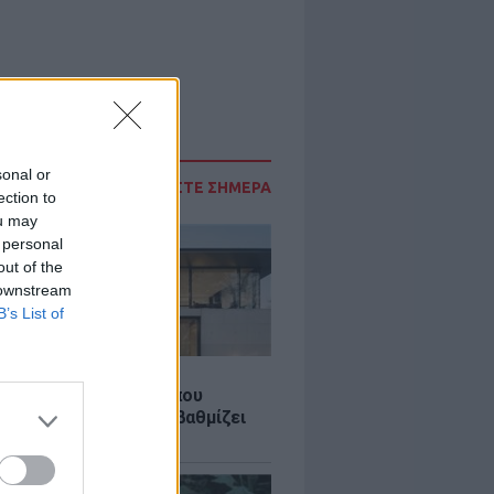
sonal or
ΔΙΑΒΑΣΤΕ ΣΗΜΕΡΑ
ection to
ou may
 personal
out of the
 downstream
B’s List of
Σ
λαστική: Καινοτομία που
ομεί ενέργεια και αναβαθμίζει
ιότητα ζωής