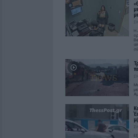
«
μ
μ
Σ
Η 
ορ
Be
απ
σ
Τ
π
Σ
Μη
με
Αμ
Κ
Έ
μ
Σ
Εξ