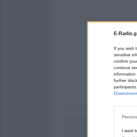
E-Radio.g
If you wish 
sensitive in
confirm you
continue se
information 
further disc
participants
Downstream 
Persona
I want t