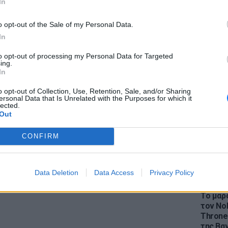
In
o opt-out of the Sale of my Personal Data.
In
to opt-out of processing my Personal Data for Targeted
LIFESTY
ing.
Η Ελέν
In
χωρισμ
gr στο
Google News
και μάθετε πρώτοι
τα
«Διαστ
o opt-out of Collection, Use, Retention, Sale, and/or Sharing
ersonal Data that Is Unrelated with the Purposes for which it
εκτοξε
lected.
Out
 μπείτε στην
ροή ειδήσεων
του E-Daily.gr
CONFIRM
r και στο Instagram
ΔΙΑΦΗΜΙΣΗ
Data Deletion
Data Access
Privacy Policy
LIFESTY
Το μαρο
τον Nol
Thrones
της Βα