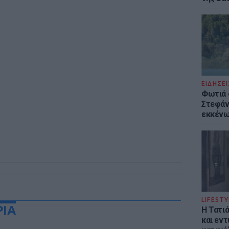
ΕΙΔΗΣΕΙ
Φωτιά 
Στεφάνι
εκκένω
LIFESTY
ΡΙΑ
Η Τατι
και εν