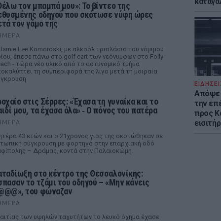
καταγά
Θέλω τον μπαμπά μου»: Το βίντεο της
εθυσμένης οδηγού που σκότωσε νύφη ώρες
ετά τον γάμο της
ΉΜΕΡΑ
Jamie Lee Komoroski, με αλκοόλ τριπλάσιο του νόμιμου
ίου, έπεσε πάνω στο golf cart των νεόνυμφων στο Folly
ach - τώρα νέο υλικό από το αστυνομικό τμήμα
οκαλύπτει τη συμπεριφορά της λίγο μετά τη μοιραία
ύγκρουση
ΕΙΔΗΣΕΙ
Απόψε 
ροχαίο στις Σέρρες: «Έχασα τη γυναίκα και το
την επ
αιδί μου, τα έχασα όλα» ‑ Ο πόνος του πατέρα
προς Κα
εισιτήρ
ΉΜΕΡΑ
τέρα 43 ετών και ο 21χρονος γιος της σκοτώθηκαν σε
τωπική σύγκρουση με φορτηγό στην επαρχιακή οδό
φίπολης – Δράμας, κοντά στην Παλαιοκώμη.
αταδίωξη στο κέντρο της Θεσσαλονίκης:
σπασαν το τζάμι του οδηγού – «Μην κάνεις
@@@», του φώναζαν
ΉΜΕΡΑ
αιτίας των υψηλών ταχυτήτων το λευκό όχημα έχασε