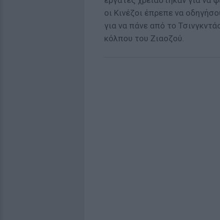
εργάτες χρειάστηκαν για να φ
οι Κινέζοι έπρεπε να οδηγήσο
για να πάνε από το Τσινγκντά
κόλπου του Ζιαοζού.