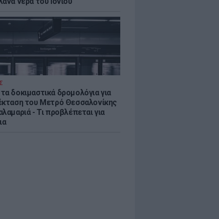
λανα νερά του Ιονίου
Σ
τα δοκιμαστικά δρομολόγια για
έκταση του Μετρό Θεσσαλονίκης
λαμαριά - Τι προβλέπεται για
ια