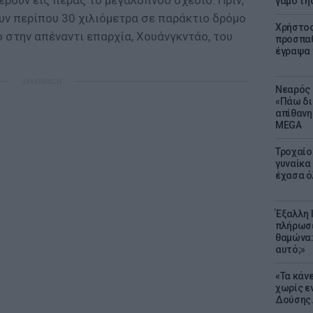
έρουν εις πέρας το μεγαλόπνοο σχέδιο. Πριν,
γάμο τη
υν περίπου 30 χιλιόμετρα σε παράκτιο δρόμο
Χρήστος
ο στην απέναντι επαρχία, Χουάνγκντάο, του
προσπαθ
έγραψα τ
ΔΙΑΦΗΜΙΣΗ
Νεαρός 
«Πάω δι
απίθανη
MEGA
Τροχαίο
γυναίκα 
έχασα ό
Έξαλλη 
πλήρωσε
θαμώνα:
αυτό;»
«Τα κάν
χωρίς ε
Δούσης.