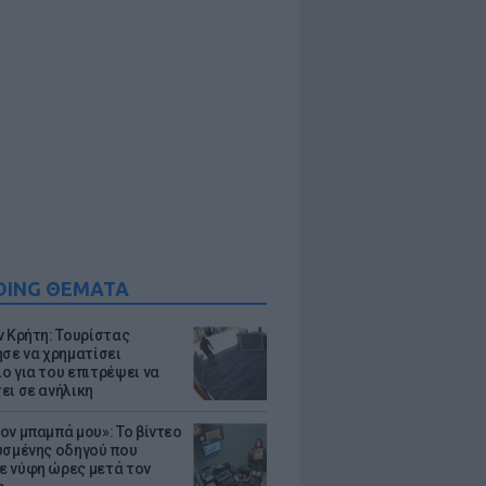
DING ΘΕΜΑΤΑ
ν Κρήτη: Τουρίστας
ησε να χρηματίσει
ο για του επιτρέψει να
ει σε ανήλικη
ον μπαμπά μου»: Το βίντεο
υσμένης οδηγού που
 νύφη ώρες μετά τον