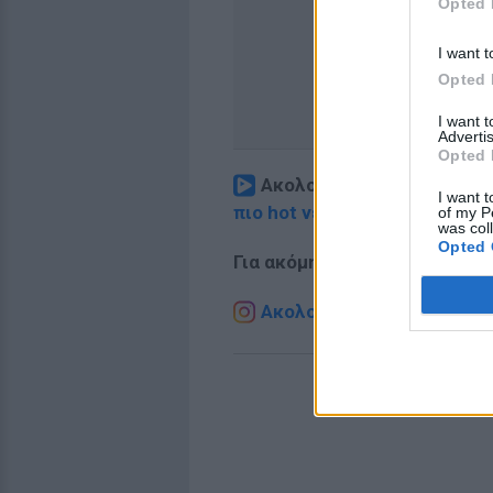
Opted 
I want t
Opted 
I want 
Advertis
Opted 
Ακολουθήστε το E-Radio.
I want t
πιο hot νέα
.
of my P
was col
Opted 
Για ακόμη περισσότερα
νέα
,
Ακολουθήστε το E-Radio.g