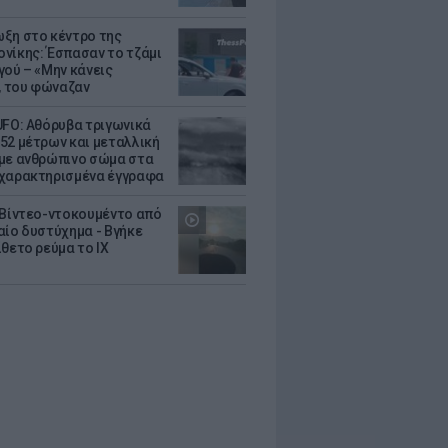
ξη στο κέντρο της
νίκης: Έσπασαν το τζάμι
γού – «Μην κάνεις
 του φώναζαν
UFO: Αθόρυβα τριγωνικά
52 μέτρων και μεταλλική
με ανθρώπινο σώμα στα
χαρακτηρισμένα έγγραφα
 Βίντεο-ντοκουμέντο από
αίο δυστύχημα - Βγήκε
ίθετο ρεύμα το ΙΧ