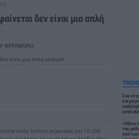
ΟΣ
αίνεται δεν είναι μια απλή 
ν αντικρίσει
ΔΙΑΦΗΜΙΣΗ
TREN
Σοκ στη
επιχείρ
υπάλληλ
ασελγήσ
«Θέλω τ
της μεθ
εκπληκτικός τρόπος μηχανικής και 10.000
σκότωσε