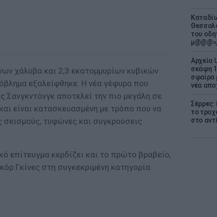
Καταδίω
Θεσσαλο
του οδη
μ@@@»,
Αρχεία 
σκάφη 1
νων χάλυβα και 2,3 εκατομμυρίων κυβικών
σφαίρα 
ρόβλημα εξαλείφθηκε. Η νέα γέφυρα που
νέα απο
ς Σανγκντόνγκ αποτελεί την πιο μεγάλη σε
Σέρρες:
και είναι κατασκευασμένη με τρόπο που να
το τροχ
ς σεισμούς, τυφώνες και συγκρούσεις
στο αντ
ικό επίτευγμα κερδίζει και το πρώτο βραβείο,
κόρ Γκίνες στη συγκεκριμένη κατηγορία.