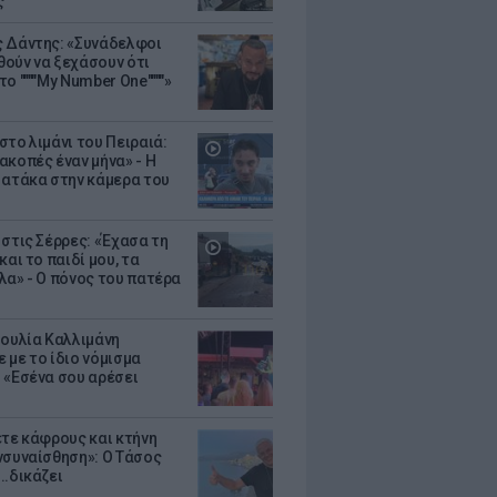
ς
 Δάντης: «Συνάδελφοι
ούν να ξεχάσουν ότι
ο """"My Number One""""»
στο λιμάνι του Πειραιά:
ακοπές έναν μήνα» - Η
 ατάκα στην κάμερα του
 στις Σέρρες: «Έχασα τη
και το παιδί μου, τα
λα» - Ο πόνος του πατέρα
Ιουλία Καλλιμάνη
 με το ίδιο νόμισμα
 «Εσένα σου αρέσει
ετε κάφρους και κτήνη
νσυναίσθηση»: Ο Τάσος
..δικάζει