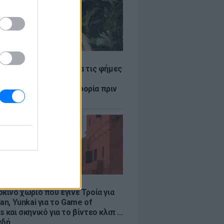
LE
η Βουλγαράκη ξεσπά για τις φήμες
ού με τον Ιωαννίδη:
αυρώστε καμία πληροφορία πριν
ύσετε τη βλακεία σας»
LE
κινό χωριό που έγινε Τροία για
an, Yunkai για το Game of
 και σκηνικό για το βίντεο κλιπ ...
νδή