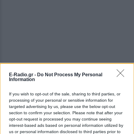
E-Radio.gr -
Do Not Process My Personal
Information
If you wish to opt-out of the sale, sharing to third parties, or
processing of your personal or sensitive information for
targeted advertising by us, please use the below opt-out
section to confirm your selection. Please note that after your
Για να έχεις μια ακόμη πιο ολοκληρωμένη εικόνα για
opt-out request is processed you may continue seeing
όλα τα παραπάνω, τσέκαρε και το βιντεάκι του
interest-based ads based on personal information utilized by
μάστορα εδώ:
us or personal information disclosed to third parties prior to