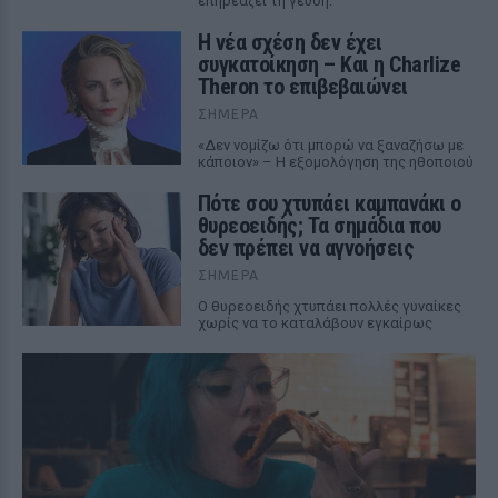
επηρεάζει τη γεύση.
Η νέα σχέση δεν έχει
συγκατοίκηση – Και η Charlize
Theron το επιβεβαιώνει
ΣΉΜΕΡΑ
«Δεν νομίζω ότι μπορώ να ξαναζήσω με
κάποιον» – Η εξομολόγηση της ηθοποιού
Πότε σου χτυπάει καμπανάκι ο
θυρεοειδής; Τα σημάδια που
δεν πρέπει να αγνοήσεις
ΣΉΜΕΡΑ
Ο θυρεοειδής χτυπάει πολλές γυναίκες
χωρίς να το καταλάβουν εγκαίρως