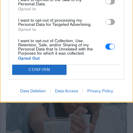
3 σημάδια πως χρειάζεσαι
Personal Data.
Opted In
βιταμίνη D
ΣΉΜΕΡΑ
I want to opt-out of processing my
Personal Data for Targeted Advertising.
Το σώμα σου σου στέλνει μηνύματα… το
Opted In
θέμα είναι αν τα ακούς
I want to opt-out of Collection, Use,
Retention, Sale, and/or Sharing of my
Χαμηλός σίδηρος; Τα 4 σημάδια
Personal Data that Is Unrelated with the
που δεν πρέπει ποτέ να
Purposes for which it was collected.
αγνοήσετε
Opted Out
ΣΉΜΕΡΑ
CONFIRM
Τι πρέπει να προσέχετε στον οργανισμό
Data Deletion
Data Access
Privacy Policy