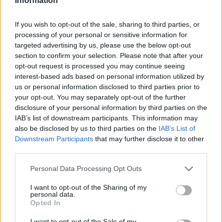
Information
If you wish to opt-out of the sale, sharing to third parties, or
processing of your personal or sensitive information for
targeted advertising by us, please use the below opt-out
section to confirm your selection. Please note that after your
opt-out request is processed you may continue seeing
interest-based ads based on personal information utilized by
us or personal information disclosed to third parties prior to
your opt-out. You may separately opt-out of the further
ΔΕΙΤΕ ΕΠΙΣΗΣ
disclosure of your personal information by third parties on the
IAB’s list of downstream participants. This information may
also be disclosed by us to third parties on the
IAB’s List of
ΣΤΗΝ ΙΔΙΑ ΚΑΤΗΓΟΡΙΑ
Downstream Participants
that may further disclose it to other
third parties.
Γιατί τα κομπλιμέντα σε
φέρνουν σε δύσκολη θέση (και
Personal Data Processing Opt Outs
τι λέει η ψυχολογία)
I want to opt-out of the Sharing of my
ΣΉΜΕΡΑ
personal data.
Opted In
Από πού ξεκινά η αμηχανία όταν σε
επαινούν
I want to opt-out of the Sale of my