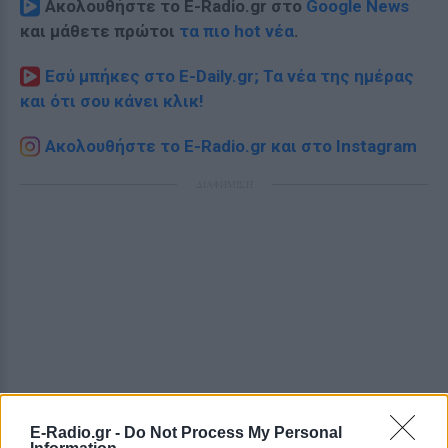
Ακολουθήστε το E-Radio.gr στο
Google News
και μάθετε πρώτοι
τα πιο hot νέα
.
Εσύ μπήκες στο E-Daily.gr; Τα νέα της ημέρας
και ότι σου κάνει κλικ!
Ακολουθήστε το E-Radio.gr και στο Instagram
ΔΙΑΦΗΜΙΣΗ
E-Radio.gr -
Do Not Process My Personal