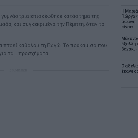
Η Μαριά
η γυμνάστρια επισκέφθηκε κατάστημα της
Γιώργο 
άφωνη: 
άδα, και συγκεκριμένα την Πέμπτη, όταν το
είναι»
Μύκονος
έξαλλη 
να πτοεί καθόλου τη Γωγώ. Το πουκάμισο που
βανάκι 
για τα... προσχήματα.
Ο αδελφ
ΔΙΑΦΗΜΙΣΗ
έκανε c