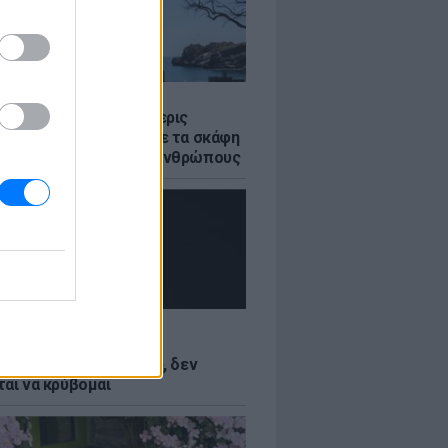
Σ
στο Ρέθυμνο: Οι τέσσερις
 της θάλασσας» που με τα σκάφη
σωσαν πάνω από 100 ανθρώπους
LE
Κωνσταντινίδη: Τώρα
ύνται με το δέρμα μου, δεν
ται να κρύβομαι