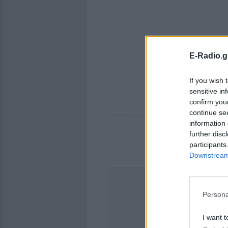
E-Radio.g
If you wish 
sensitive in
confirm you
continue se
information 
further disc
participants
Downstream 
Persona
I want t