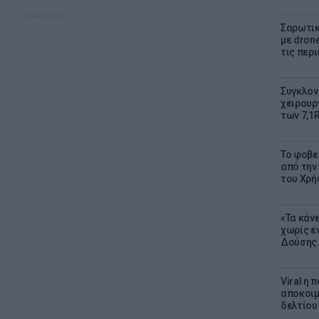
ΔΙΑΦΗΜΙΣΗ
Σαρωτικ
με dron
τις περ
Συγκλον
χειρουρ
των 7,1
Το φοβε
από την
του Χρή
«Τα κάν
χωρίς ε
Δούσης.
Viral η
αποκοιμ
δελτίου