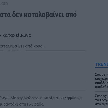
LOID
α δεν καταλαβαίνει από 
ο καταχείμωνο
ΔΙΑΦΗΜΙΣΗ
TREN
Σοκ στη
επιχείρ
υπάλληλ
ασελγήσ
Σέρρες:
 Γωγώ Μαστροκώστα, η οποία συνελήφθη να
το τροχ
ι ραντάκι στη Γλυφάδα.
στο αντ