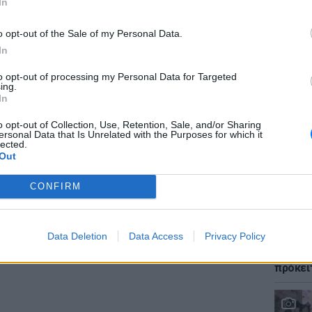
In
o opt-out of the Sale of my Personal Data.
In
ΕΙΔΗΣΕΙ
to opt-out of processing my Personal Data for Targeted
gr στο
Google News
και μάθετε πρώτοι
τα
Φωτιά 
ing.
«ήρωες
In
τους έ
o opt-out of Collection, Use, Retention, Sale, and/or Sharing
; Τα νέα της ημέρας και ότι σου κάνει κλικ!
ersonal Data that Is Unrelated with the Purposes for which it
lected.
Out
r και στο Instagram
ΔΙΑΦΗΜΙΣΗ
CONFIRM
LIFESTY
Data Deletion
Data Access
Privacy Policy
Αριελ 
ασχολο
πρόκει