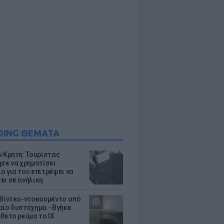
DING ΘΕΜΑΤΑ
ν Κρήτη: Τουρίστας
ησε να χρηματίσει
ο για του επιτρέψει να
ει σε ανήλικη
 Βίντεο-ντοκουμέντο από
αίο δυστύχημα - Βγήκε
ίθετο ρεύμα το ΙΧ