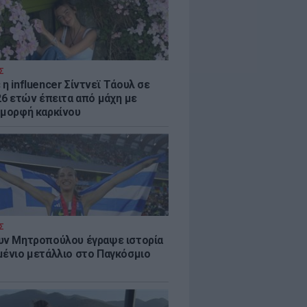
Σ
η influencer Σίντνεϊ Τάουλ σε
26 ετών έπειτα από μάχη με
 μορφή καρκίνου
Σ
υν Μητροπούλου έγραψε ιστορία
μένιο μετάλλιο στο Παγκόσμιο