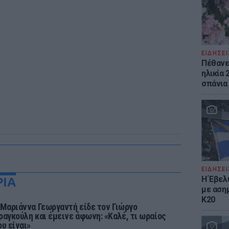
ΕΙΔΗΣΕΙ
Πέθανε 
ηλικία 
σπάνια
ΕΙΔΗΣΕΙ
Η Έβελ
ΡΙΑ
με αση
Κ20
 Μαριάννα Γεωργαντή είδε τον Γιώργο
ραγκούλη και έμεινε άφωνη: «Καλέ, τι ωραίος
ου είναι»