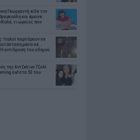
ννα Γεωργαντή είδε τον
Φραγκούλη και έμεινε
«Καλέ, τι ωραίος που
: Ιταλοί παρτάρουν σε
κατάσταση μέσα σε...
- Η αντίδραση του οδηγού
ός της Αντζελίνα Τζολί
oming out στα 53 του