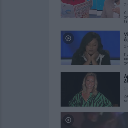
Σ
Οι
χα
Γε
V
δ
Σ
Πα
κα
χα
Α
δ
Σ
Δε
απ