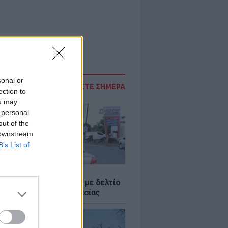
sonal or
ΔΙΑΒΑΣΤΕ ΣΗΜΕΡΑ
ection to
ou may
 personal
out of the
 downstream
B’s List of
Σ
ο Ρίκο: Διανομή νερού με δελτίο
ω παρατεταμένης ξηρασίας