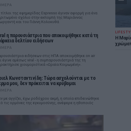
ΉΜΕΡΑ
 τίτλοι της εφημερίδας Espresso έγιναν αφορμή για ένα
ριτωμένο σχόλιο στην εκπομπή της Μαριάννας
ωργαντή και του Γιάννη Κολοκυθά
LIFESTY
iral η παρουσιάστρια που αποκοιμήθηκε κατά τη
Η Μαρί
ιάρκεια δελτίου ειδήσεων
χρώματ
ΉΜΕΡΑ
ρουσιάστρια ειδήσεων στις ΗΠΑ αποκοιμήθηκε on air
ι έγινε αμέσως viral - η συμπαρουσιάστριά της τη
ρακτήρισε χιουμοριστικά «Ωραία Κοιμωμένη».
ριελ Κωνσταντινίδη: Τώρα ασχολούνται με το
έρμα μου, δεν πρόκειται να κρύβομαι
ΉΜΕΡΑ
ν με αγγίζει, έχω ροδόχρου ακμή, η οποία επιδεινώθηκε
ό τις ορμόνες της εγκυμοσύνης, ανέφερε η ηθοποιός