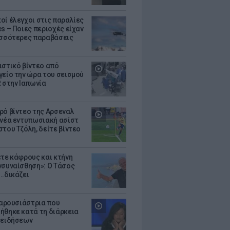
οί έλεγχοι στις παραλίες
es – Ποιες περιοχές είχαν
ισσότερες παραβάσεις
ιστικό βίντεο από
γείο την ώρα του σεισμού
R στην Ιαπωνία
ρό βίντεο της Αρσεναλ
 νέα εντυπωσιακή ασίστ
στου Τζόλη, δείτε βίντεο
ετε κάφρους και κτήνη
νσυναίσθηση»: Ο Τάσος
..δικάζει
 παρουσιάστρια που
ήθηκε κατά τη διάρκεια
 ειδήσεων