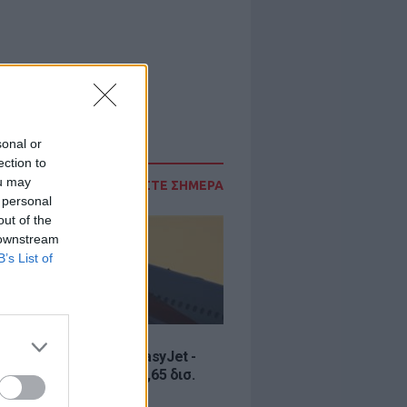
sonal or
ection to
ou may
ΔΙΑΒΑΣΤΕ ΣΗΜΕΡΑ
 personal
out of the
 downstream
B’s List of
Σ
ία εξαγοράς για την EasyJet -
ερικανική Appolo για 6,65 δισ.