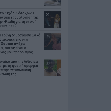
 το ξεχάσω όσο ζω»: Η
ιστική εξομολόγηση της
ς Ηλιάδη για τη στιγμή
 τον Ιησού
α Τούνη δημοσίευσε υλικό
 διακοπές της στη
 Όσο και αν έχω
ι, αυτός είναι ο
νος μου προορισμός
υναίκα από την Αιθιοπία
ral με τη φυσική ομορφιά
ίτε την εντυπωσιακή
ρφωσή της