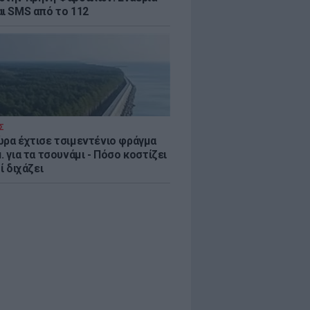
αι SMS από το 112
Σ
ώρα έχτισε τσιμεντένιο φράγμα
. για τα τσουνάμι - Πόσο κοστίζει
τί διχάζει