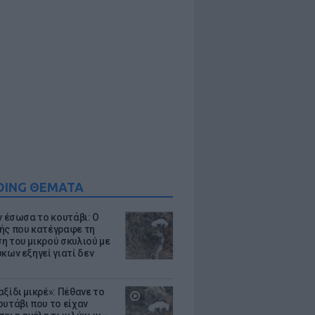
DING ΘΕΜΑΤΑ
ν έσωσα το κουτάβι: Ο
ής που κατέγραφε τη
η του μικρού σκυλιού με
κων εξηγεί γιατί δεν
ξίδι μικρέ»: Πέθανε το
ουτάβι που το είχαν