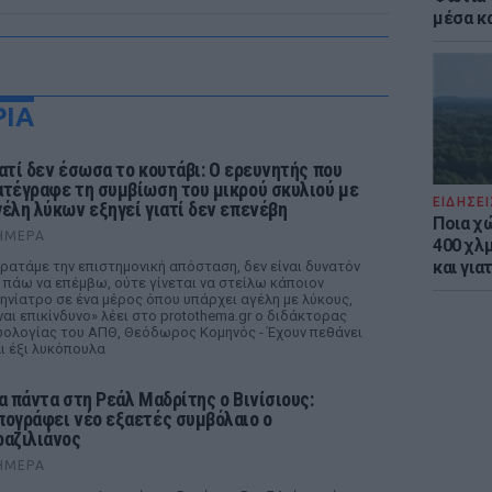
μέσα κ
ΡΙΑ
ιατί δεν έσωσα το κουτάβι: Ο ερευνητής που
ατέγραφε τη συμβίωση του μικρού σκυλιού με
ΕΙΔΗΣΕΙ
γέλη λύκων εξηγεί γιατί δεν επενέβη
Ποια χ
ΉΜΕΡΑ
400 χλμ
και για
ρατάμε την επιστημονική απόσταση, δεν είναι δυνατόν
 πάω να επέμβω, ούτε γίνεται να στείλω κάποιον
ηνίατρο σε ένα μέρος όπου υπάρχει αγέλη με λύκους,
ναι επικίνδυνο» λέει στο protothema.gr ο διδάκτορας
ολογίας του ΑΠΘ, Θεόδωρος Κομηνός - Έχουν πεθάνει
ι έξι λυκόπουλα
ια πάντα στη Ρεάλ Μαδρίτης ο Βινίσιους:
πογράφει νέο εξαετές συμβόλαιο ο
ραζιλιάνος
ΉΜΕΡΑ