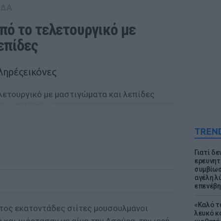
ΑΔΑ
πό τo τελετουργικό με 
επίδες
ληρέςεικόνες
ΔΙΑΦΗΜΙΣΗ
TREN
Γιατί δε
ερευνητ
συμβίωσ
αγέλη λύ
επενέβη
«Καλό τα
έτος εκατοντάδες σιίτες μουσουλμάνοι
λευκό κ