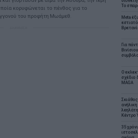
και γιόρτασαν με αίμα την Ασούρα, την ιερή
υιοθετή
Το σπαρ
 οποία κορυφώνεται το πένθος για το
 εγγονού του προφήτη Μωάμεθ.
Meta έξυ
εστιατό
Βρετανί
ΔΙΑΦΗΜΙΣΗ
Για πάν
Βινίσιο
συμβόλα
Ο εκλεκ
σχέδιο 
MAGA
Σκιάθος:
ανήλικη 
λεηλάτη
Κέντρο 
35 χρόν
ιστοσελ
ακόμα