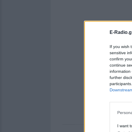
E-Radio.g
If you wish 
sensitive in
confirm you
continue se
information 
further disc
participants
Downstream 
Persona
I want t