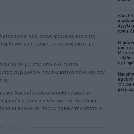
«Δεν θα
συγκλον
Αγγελική
που είδε
λετουργικά, που, όπως φαίνεται και στις
Η Ιωάνν
λάμβαναν μαστιγώματα και κοψίματα με
από τις
Μύκονο:
ταξιδέψε
αγαπημέ
σκληρό έθιμο, στο οποίο οι πιστοί
ώντας να βιώσουν τον σωματικό πόνο και την
Νεαρή γ
ήτη.
έγινε vi
της, δε
μεταμό
ιμάμης Χουσεΐν, που σκοτώθηκε μαζί με
 Κερμπάλα, αποκεφαλίστηκε και το πτώμα
λεσμα πολλοί σιίτες να τιμούν την επέτειο
ΔΙΑΦΗΜΙΣΗ