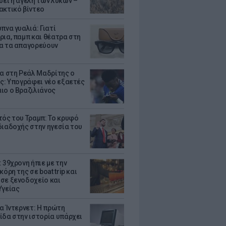
σει η αγέλη των λύκων –
ακτικό βίντεο
πνα γυαλιά: Γιατί
ρια, παμπ και θέατρα στη
α τα απαγορεύουν
τα στη Ρεάλ Μαδρίτης ο
υς: Υπογράφει νέο εξαετές
ιο ο Βραζιλιάνος
τός του Τραμπ: Το κρυφό
διαδοχής στην ηγεσία του
 39χρονη ήπιε με την
κόρη της σε boat trip και
σε ξενοδοχείο και
Υγείας
ια Ίντερνετ: Η πρώτη
ίδα στην ιστορία υπάρχει