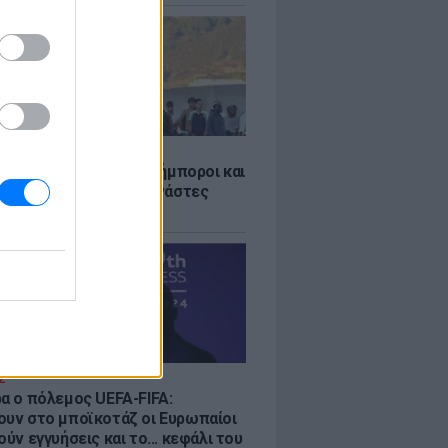
Σ
 «Οι κάτοικοι είναι ανήμποροι και
ι αγωνία» - 5.000 μετανάστες
νουν στην περιοχή
Σ
ρα ο πόλεμος UEFA-FIFA:
ουν στο μποϊκοτάζ οι Ευρωπαίοι
ούν εγγυήσεις και το... κεφάλι του