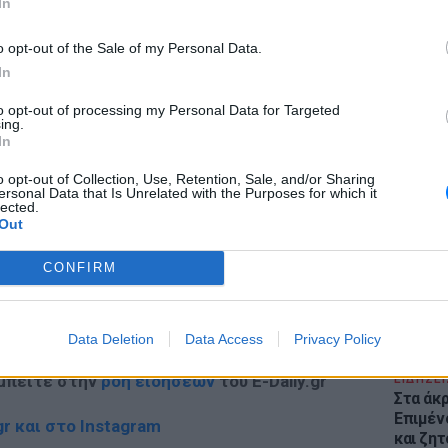
In
o opt-out of the Sale of my Personal Data.
ΔΙΑΦΗΜΙΣΗ
In
to opt-out of processing my Personal Data for Targeted
ing.
In
ΕΙΔΗΣΕΙ
Θέουτα:
o opt-out of Collection, Use, Retention, Sale, and/or Sharing
γεμάτο
ersonal Data that Is Unrelated with the Purposes for which it
lected.
παραμέ
Out
CONFIRM
gr στο
Google News
και μάθετε πρώτοι
τα
Data Deletion
Data Access
Privacy Policy
 μπείτε στην
ροή ειδήσεων
του E-Daily.gr
ΕΙΔΗΣΕΙ
Στα άκ
Επιμέν
r και στο Instagram
και ζητ