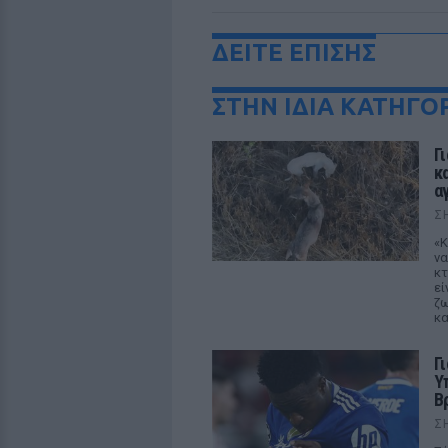
ΔΕΙΤΕ ΕΠΙΣΗΣ
ΣΤΗΝ ΙΔΙΑ ΚΑΤΗΓΟ
Γ
κ
α
Σ
«Κ
να
κτ
εί
ζω
κα
Γ
Υ
Β
Σ