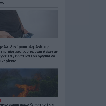
ίνο
Σ
ην Αλεξανδρούπολη: Ανδρας
στην πλατεία του χωριού Αβαντας
ιχνε τα γεννητικά του όργανα σε
 κορίτσια
Σ
στην Κρήνη Φαρσάλων: Εναέρια