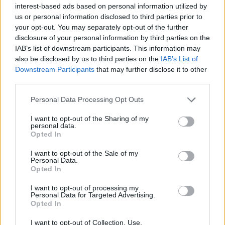
Ταϊλάνδης: Μαθητής άνοιξε
interest-based ads based on personal information utilized by
πυρ
us or personal information disclosed to third parties prior to
ΠΡΙΝ 10 ΏΡΕΣ
your opt-out. You may separately opt-out of the further
Οι αρχές ανακοινώνουν τουλάχιστον
disclosure of your personal information by third parties on the
έναν νεκρό καθηγητή και τέσσερις
IAB’s list of downstream participants. This information may
τραυματίες
also be disclosed by us to third parties on the
IAB’s List of
Downstream Participants
that may further disclose it to other
third parties.
Personal Data Processing Opt Outs
I want to opt-out of the Sharing of my
personal data.
Opted In
Στον εισαγγελέα σήμερα η 46χρονη για την
I want to opt-out of the Sale of my
επίθεση στη Marfin ‑ η νύχτα της στα
Personal Data.
κρατητήρια της ΓΑΔΑ
Opted In
Εκδόθηκε από τη Βρετανία και μεταφέρθηκε στην Αθήνα με
I want to opt-out of processing my
συνοδεία του ελληνικού FBI - Δείτε φωτογραφίες
Personal Data for Targeted Advertising.
ΠΡΙΝ 10 ΏΡΕΣ
Opted In
I want to opt-out of Collection, Use,