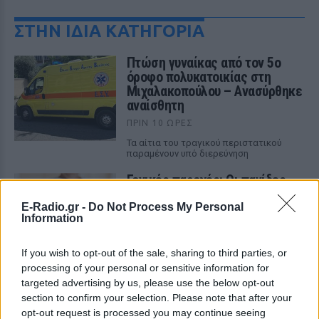
ΣΤΗΝ ΙΔΙΑ ΚΑΤΗΓΟΡΙΑ
Πτώση γυναίκας από τον 5ο
όροφο πολυκατοικίας στη
Μιχαλακοπούλου – Ανασύρθηκε
αναίσθητη
ΠΡΙΝ 10 ΏΡΕΣ
Τα αίτια του τραγικού περιστατικού
παραμένουν υπό διερεύνηση
Γονικές παροχές: Οι παγίδες
στις μεταφορές χρημάτων που
απειλούν με φόρο
E-Radio.gr -
Do Not Process My Personal
Information
ΠΡΙΝ 10 ΏΡΕΣ
Ποια λάθη μπορεί να οδηγήσουν στην
If you wish to opt-out of the sale, sharing to third parties, or
απώλεια του αφορολόγητου των 800.000
processing of your personal or sensitive information for
ευρώ και να μετατρέψουν τη δωρεά σε
φόρο 10% από το πρώτο ευρώ
targeted advertising by us, please use the below opt-out
section to confirm your selection. Please note that after your
Μακελειό σε σχολείο της
opt-out request is processed you may continue seeing