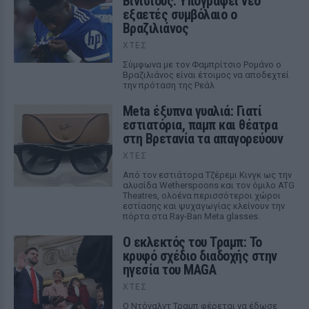
Βινίσιους: Υπογράφει νέο
εξαετές συμβόλαιο ο
Βραζιλιάνος
ΧΤΕΣ
Σύμφωνα με τον Φαμπρίτσιο Ρομάνο ο
Βραζιλιάνος είναι έτοιμος να αποδεχτεί
την πρόταση της Ρεάλ
Meta έξυπνα γυαλιά: Γιατί
εστιατόρια, παμπ και θέατρα
στη Βρετανία τα απαγορεύουν
ΧΤΕΣ
Από τον εστιάτορα Τζέρεμι Κινγκ ως την
αλυσίδα Wetherspoons και τον όμιλο ATG
Theatres, ολοένα περισσότεροι χώροι
εστίασης και ψυχαγωγίας κλείνουν την
πόρτα στα Ray-Ban Meta glasses.
Ο εκλεκτός του Τραμπ: Το
κρυφό σχέδιο διαδοχής στην
ηγεσία του MAGA
ΧΤΕΣ
Ο Ντόναλντ Τραμπ φέρεται να έδωσε