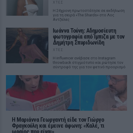
ΧΤΕΣ
Η 24χρονη πρωτοστάτησε σε εκδήλωση
για τη σειρά «The Shards» στο Λος
Αντζελες
Ιωάννα Τούνη: Αδημοσίευτη
φωτογραφία από Ίμπιζα με τον
Δημήτρη Σπυριδωνίδη
ΧΤΕΣ
Η influencer ανέβασε στο Instagram
throwback στιγμιότυπο και ρώτησε τον
σύντροφό της για τον φετινό προορισμό
Η Μαριάννα Γεωργαντή είδε τον Γιώργο
Φραγκούλη και έμεινε άφωνη: «Καλέ, τι
ωραίος που είναι»