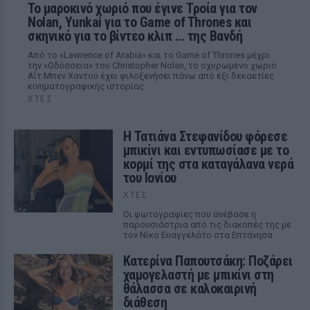
Το μαροκινό χωριό που έγινε Τροία για τον
Nolan, Yunkai για το Game of Thrones και
σκηνικό για το βίντεο κλιπ ... της Βανδή
Από το «Lawrence of Arabia» και το Game of Thrones μέχρι
την «Οδύσσεια» του Christopher Nolan, το οχυρωμένο χωριό
Αΐτ Μπεν Χαντού έχει φιλοξενήσει πάνω από έξι δεκαετίες
κινηματογραφικής ιστορίας
ΧΤΕΣ
Η Τατιάνα Στεφανίδου φόρεσε
μπικίνι και εντυπωσίασε με το
κορμί της στα καταγάλανα νερά
του Ιονίου
ΧΤΕΣ
Οι φωτογραφίες που ανέβασε η
παρουσιάστρια από τις διακοπές της με
τον Νίκο Ευαγγελάτο στα Επτάνησα
Κατερίνα Παπουτσάκη: Ποζάρει
χαμογελαστή με μπικίνι στη
θάλασσα σε καλοκαιρινή
διάθεση