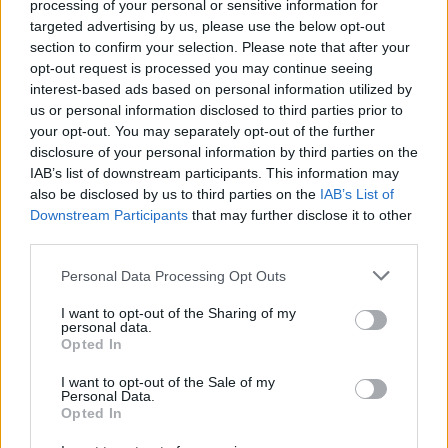
processing of your personal or sensitive information for
targeted advertising by us, please use the below opt-out
section to confirm your selection. Please note that after your
opt-out request is processed you may continue seeing
ΔΕΙΤΕ ΕΠΙΣΗΣ
interest-based ads based on personal information utilized by
us or personal information disclosed to third parties prior to
your opt-out. You may separately opt-out of the further
ΣΤΗΝ ΙΔΙΑ ΚΑΤΗΓΟΡΙΑ
disclosure of your personal information by third parties on the
IAB’s list of downstream participants. This information may
Χρήστος Δάντης: «Συνάδελφοι
also be disclosed by us to third parties on the
IAB’s List of
προσπαθούν να ξεχάσουν ότι
Downstream Participants
that may further disclose it to other
έγραψα το """"My Number
third parties.
One""""»
Personal Data Processing Opt Outs
ΧΤΕΣ
Ο συνθέτης μίλησε ανοιχτά για την
I want to opt-out of the Sharing of my
αχαριστία που βιώνει στον χώρο της
personal data.
μουσικής, 22 χρόνια μετά τη νίκη της
Opted In
Ελλάδας στη Eurovision.
I want to opt-out of the Sale of my
Νεαρός στο λιμάνι του Πειραιά:
Personal Data.
«Πάω διακοπές έναν μήνα» ‑ Η
Opted In
απίθανη ατάκα στην κάμερα του