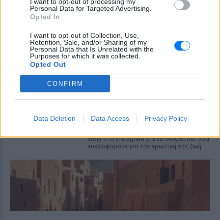
MEGA
I want to opt-out of processing my
Personal Data for Targeted Advertising.
ΧΤΕΣ
Opted In
Η κάμερα της εκπομπής «Κοινωνία Ώρα
MEGA» κατέγραψε τη διασκεδαστική
I want to opt-out of Collection, Use,
στιγμή από το λιμάνι του Πειραιά, την
Retention, Sale, and/or Sharing of my
Παρασκευή 7 Αυγούστου.
Personal Data that Is Unrelated with the
Purposes for which it was collected.
Opted Out
Η Ελένη Βουλγαράκη ξεσπά για
τις φήμες χωρισμού με τον
CONFIRM
Ιωαννίδη: «Διασταυρώστε
καμία πληροφορία πριν
εκτοξεύσετε τη βλακεία σας»
Data Deletion
ΧΤΕΣ
Data Access
Privacy Policy
Η παραγωγός ραδιοφώνου ανάρτησε
story στο Instagram για να διαψεύσει όσα
κυκλοφορούν για την ερωτική της ζωή