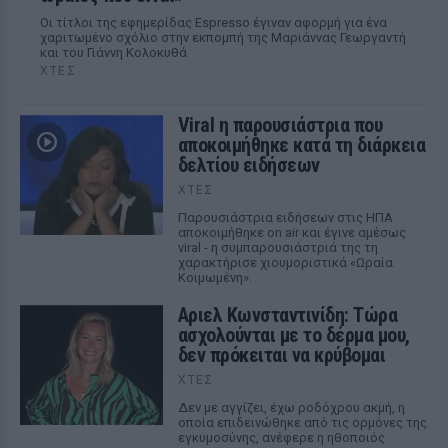
Οι τίτλοι της εφημερίδας Espresso έγιναν αφορμή για ένα
χαριτωμένο σχόλιο στην εκπομπή της Μαριάννας Γεωργαντή
και του Γιάννη Κολοκυθά
ΧΤΕΣ
Viral η παρουσιάστρια που
αποκοιμήθηκε κατά τη διάρκεια
δελτίου ειδήσεων
ΧΤΕΣ
Παρουσιάστρια ειδήσεων στις ΗΠΑ
αποκοιμήθηκε on air και έγινε αμέσως
viral - η συμπαρουσιάστριά της τη
χαρακτήρισε χιουμοριστικά «Ωραία
Κοιμωμένη».
Αριελ Κωνσταντινίδη: Τώρα
ασχολούνται με το δέρμα μου,
δεν πρόκειται να κρύβομαι
ΧΤΕΣ
Δεν με αγγίζει, έχω ροδόχρου ακμή, η
οποία επιδεινώθηκε από τις ορμόνες της
εγκυμοσύνης, ανέφερε η ηθοποιός