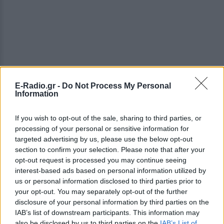
E-Radio.gr -
Do Not Process My Personal
Information
ΔΕΙΤΕ ΕΠΙΣΗΣ
If you wish to opt-out of the sale, sharing to third parties, or
processing of your personal or sensitive information for
ΣΤΗΝ ΙΔΙΑ ΚΑΤΗΓΟΡΙΑ
targeted advertising by us, please use the below opt-out
section to confirm your selection. Please note that after your
Γαρυφαλλιά Καληφώνη:
opt-out request is processed you may continue seeing
Διακοπές σε Κουφονήσια και
interest-based ads based on personal information utilized by
Πάρο, χωρίς τον Χρήστο
us or personal information disclosed to third parties prior to
Μάστορα – Δείτε τις
your opt-out. You may separately opt-out of the further
φωτογραφίες
disclosure of your personal information by third parties on the
IAB’s list of downstream participants. This information may
ΠΡΙΝ 10 ΏΡΕΣ
also be disclosed by us to third parties on the
IAB’s List of