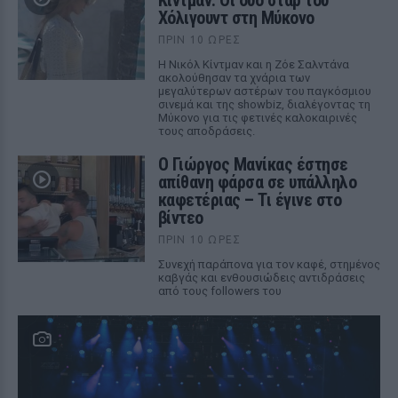
Κίντμαν: Οι δύο σταρ του
Χόλιγουντ στη Μύκονο
ΠΡΙΝ 10 ΏΡΕΣ
Η Νικόλ Κίντμαν και η Ζόε Σαλντάνα
ακολούθησαν τα χνάρια των
μεγαλύτερων αστέρων του παγκόσμιου
σινεμά και της showbiz, διαλέγοντας τη
Μύκονο για τις φετινές καλοκαιρινές
τους αποδράσεις.
Ο Γιώργος Μανίκας έστησε
απίθανη φάρσα σε υπάλληλο
καφετέριας – Τι έγινε στο
βίντεο
ΠΡΙΝ 10 ΏΡΕΣ
Συνεχή παράπονα για τον καφέ, στημένος
καβγάς και ενθουσιώδεις αντιδράσεις
από τους followers του