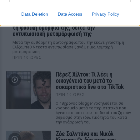
Data Deletion
Data Access
Privacy Policy
Νεαρή γυναίκα από την Αιθιοπία έγινε viral με
τη φυσική ομορφιά της, δείτε την
εντυπωσιακή μεταμόρφωσή της
Μετά την αυθόρμητη φωτογραφία που την έκανε γνωστή, η
Ελίζαμπεθ Ντέστα εντυπωσίασε ξανά με μια λαμπερή
μεταμόρφωση
ΠΡΙΝ 10 ΏΡΕΣ
Πέρεζ Χίλτον: Τι λέει η
οικογένειά του μετά το
σοκαριστικό live στο TikTok
ΠΡΙΝ 10 ΏΡΕΣ
Ο 48χρονος blogger νοσηλεύεται σε
νοσοκομείο μετά το περιστατικό που
έγινε στο σπίτι του - οι δικοί του ζητούν
σεβασμό στην ιδιωτικότητά του κατά
την ανάρρωσή του
Ζόε Σαλντάνα και Νικόλ