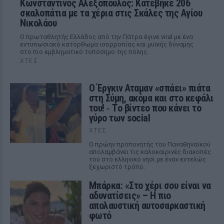
Κωνσταντίνος Αλεξόπουλος: Κατέβηκε 206
σκαλοπάτια με τα χέρια στις Σκάλες της Αγίου
Νικολάου
Ο πρωταθλητής Ελλάδος από την Πάτρα έγινε viral με ένα
εντυπωσιακό κατόρθωμα ισορροπίας και μυϊκής δύναμης
στο πιο εμβληματικό τοπόσημο της πόλης.
ΧΤΕΣ
Ο Έργκιν Αταμαν «σπάει» πιάτα
στη Σύμη, ακόμα και στο κεφάλι
του! ‑ Tο βίντεο που κάνει το
γύρο των social
ΧΤΕΣ
Ο πρώην προπονητής του Παναθηναϊκού
απολαμβάνει τις καλοκαιρινές διακοπές
του στο ελληνικό νησί με έναν εντελώς
ξεχωριστό τρόπο.
Μπάρκα: «Στο χέρι σου είναι να
αδυνατίσεις» – Η πιο
απολαυστική αυτοσαρκαστική
φωτό