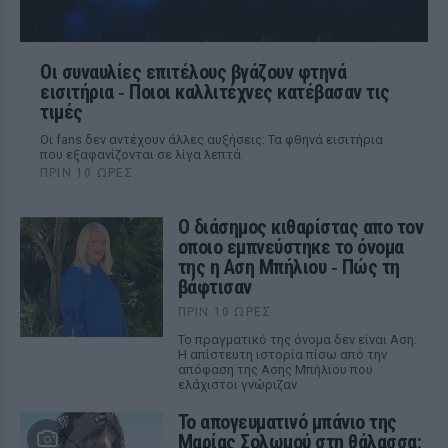
Οι συναυλίες επιτέλους βγάζουν φτηνά
εισιτήρια ‑ Ποιοι καλλιτέχνες κατέβασαν τις
τιμές
Οι fans δεν αντέχουν άλλες αυξήσεις: Τα φθηνά εισιτήρια
που εξαφανίζονται σε λίγα λεπτά
ΠΡΙΝ 10 ΏΡΕΣ
Ο διάσημος κιθαρίστας απο τον
οποιο εμπνεύστηκε το όνομα
της η Αση Μπήλιου ‑ Πώς τη
βάφτισαν
ΠΡΙΝ 10 ΏΡΕΣ
Το πραγματικό της όνομα δεν είναι Αση:
Η απίστευτη ιστορία πίσω από την
απόφαση της Ασης Μπήλιου που
ελάχιστοι γνώριζαν
Το απογευματινό μπάνιο της
Μαρίας Σολωμού στη θάλασσα: