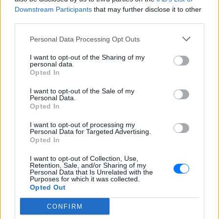
Στις εικόνες που ανέβασε ποζάρει με το
Downstream Participants
μαγιό της στα υπέροχα νερά της Πάρου
that may further disclose it to other
third parties.
Γιώργος Λιάγκας και Μαρία
Αντωνά: Καλοκαιρινές
Personal Data Processing Opt Outs
διακοπές στη Μύκονο με φόντο
το Αιγαίο
I want to opt-out of the Sharing of my
personal data.
ΠΡΙΝ 10 ΏΡΕΣ
Opted In
Το ζευγάρι απολαμβάνει τις
καλοκαιρινές στιγμές πριν επιστρέψει
I want to opt-out of the Sale of my
στις υποχρεώσεις της Αθήνας
Personal Data.
Opted In
Η Αποστολία Ζώη σε παραλία:
«Χαρούμενη, γεμάτη αλμύρα»
I want to opt-out of processing my
Personal Data for Targeted Advertising.
ΠΡΙΝ 10 ΏΡΕΣ
Opted In
Οι φωτογραφίες που ανάρτησε στο
I want to opt-out of Collection, Use,
Instagram η Αποστολία Ζώη
Retention, Sale, and/or Sharing of my
Personal Data that Is Unrelated with the
Purposes for which it was collected.
Opted Out
CONFIRM